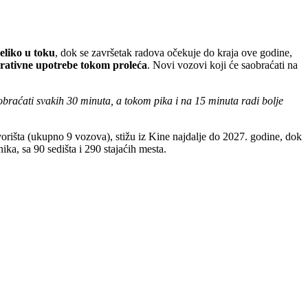
eliko u toku
, dok se završetak radova očekuje do kraja ove godine,
rativne upotrebe tokom proleća
. Novi vozovi koji će saobraćati na
raćati svakih 30 minuta, a tokom pika i na 15 minuta radi bolje
išta (ukupno 9 vozova), stižu iz Kine najdalje do 2027. godine, dok
ka, sa 90 sedišta i 290 stajaćih mesta.