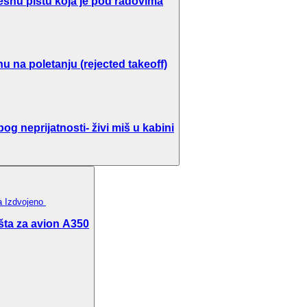
ešnu pistu koja je pod radovima
u na poletanju (rejected takeoff)
g neprijatnosti- živi miš u kabini
ka
Izdvojeno
šta za avion A350