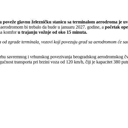
a poveže glavnu železničku stanicu sa terminalom aerodroma je uv
m aerodromom bi trebalo da bude u januaru 2027. godine, a
početak ope
ima komfor
u trajanju vožnje od oko 15 minuta.
d zgrade terminala, vozovi koji povezuju grad sa aerodromom će saob
svrhu savremnog i vrhunskog povezivanja beogradskog aerodromskog čvor
ćnost transporta pri brzini voza od 120 km/h, čiji je kapacitet 380 putni