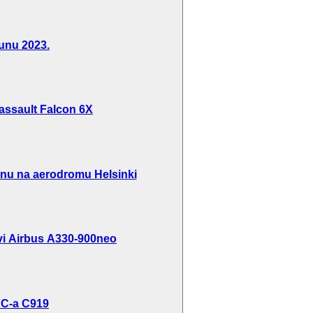
unu 2023.
 Dassault Falcon 6X
inu na aerodromu Helsinki
rvi Airbus A330-900neo
AC-a C919