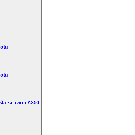
lotu
lotu
šta za avion A350