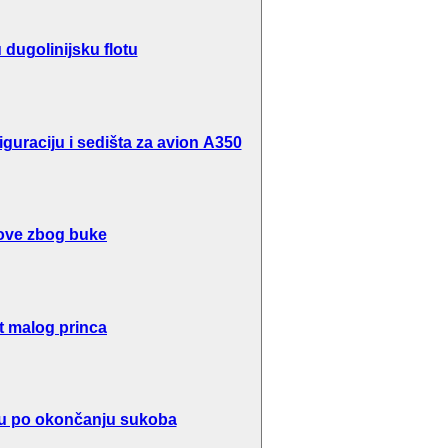
dugolinijsku flotu
guraciju i sedišta za avion A350
ove zbog buke
t malog princa
inu po okončanju sukoba