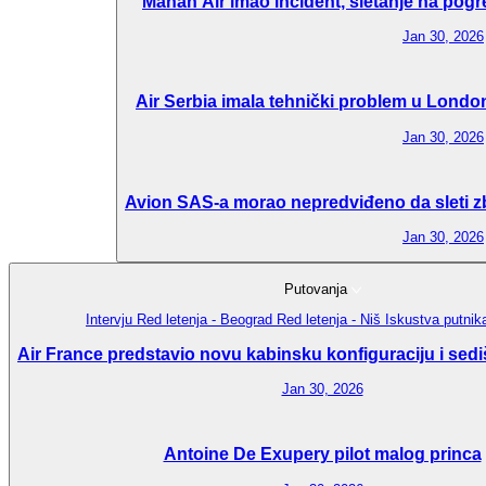
Mahan Air imao incident, sletanje na pogr
Jan 30, 2026
Air Serbia imala tehnički problem u London
Jan 30, 2026
Avion SAS-a morao nepredviđeno da sleti zbo
Jan 30, 2026
Putovanja
Intervju
Red letenja - Beograd
Red letenja - Niš
Iskustva putni
Air France predstavio novu kabinsku konfiguraciju i sedi
Jan 30, 2026
Antoine De Exupery pilot malog princa