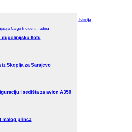
Istorija
ijacija
Cargo
Incidenti i udesi
dugolinijsku flotu
 iz Skoplja za Sarajevo
guraciju i sedišta za avion A350
t malog princa