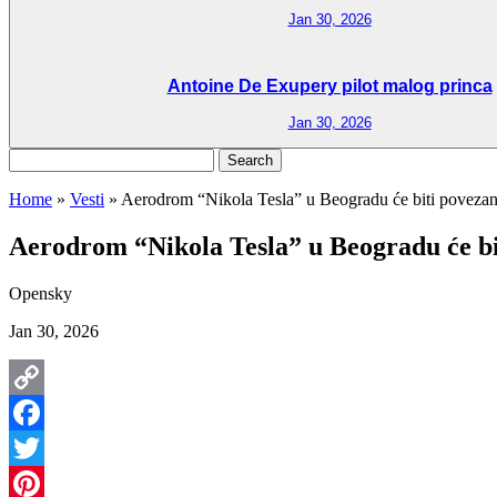
Jan 30, 2026
Antoine De Exupery pilot malog princa
Jan 30, 2026
Search
for:
Home
»
Vesti
»
Aerodrom “Nikola Tesla” u Beogradu će biti poveza
Aerodrom “Nikola Tesla” u Beogradu će bi
Opensky
Jan 30, 2026
Copy
Link
Facebook
Twitter