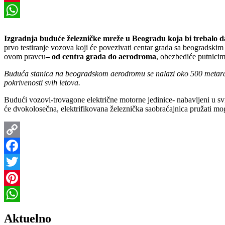
Pinterest
WhatsApp
Izgradnja buduće železničke mreže u Beogradu koja bi trebalo d
prvo testiranje vozova koji će povezivati centar grada sa beogradski
ovom pravcu
– od centra grada do aerodroma
, obezbediće putnic
Buduća stanica na beogradskom aerodromu se nalazi oko 500 metara o
pokrivenosti svih letova.
Budući vozovi-trovagone električne motorne jedinice- nabavljeni u 
će dvokolosečna, elektrifikovana železnička saobraćajnica pružati mogu
Copy
Link
Facebook
Twitter
Pinterest
WhatsApp
Aktuelno