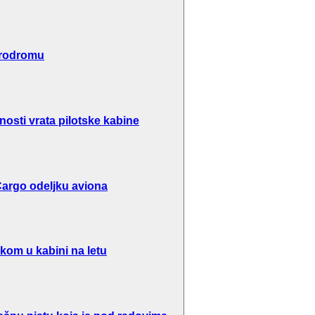
erodromu
osti vrata pilotske kabine
argo odeljku aviona
kom u kabini na letu