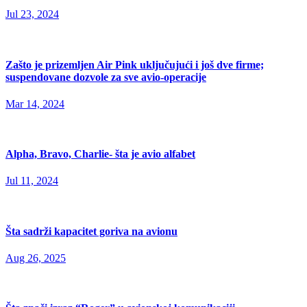
Jul 23, 2024
Zašto je prizemljen Air Pink uključujući i još dve firme;
suspendovane dozvole za sve avio-operacije
Mar 14, 2024
Alpha, Bravo, Charlie- šta je avio alfabet
Jul 11, 2024
Šta sadrži kapacitet goriva na avionu
Aug 26, 2025