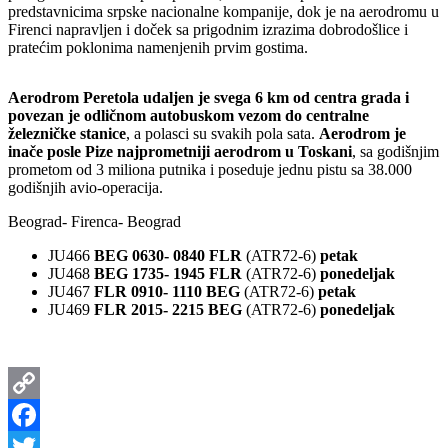
predstavnicima srpske nacionalne kompanije, dok je na aerodromu u
Firenci napravljen i doček sa prigodnim izrazima dobrodošlice i
pratećim poklonima namenjenih prvim gostima.
Aerodrom Peretola udaljen je svega 6 km od centra grada i
povezan je odličnom autobuskom vezom do centralne
železničke stanice
, a polasci su svakih pola sata.
Aerodrom je
inače posle Pize najprometniji aerodrom u Toskani
, sa godišnjim
prometom od 3 miliona putnika i poseduje jednu pistu sa 38.000
godišnjih avio-operacija.
Beograd- Firenca- Beograd
JU466
BEG 0630- 0840 FLR
(ATR72-6)
petak
JU468
BEG 1735- 1945 FLR
(ATR72-6)
ponedeljak
JU467
FLR 0910- 1110 BEG
(ATR72-6)
petak
JU469
FLR 2015- 2215 BEG
(ATR72-6)
ponedeljak
Copy
Link
Facebook