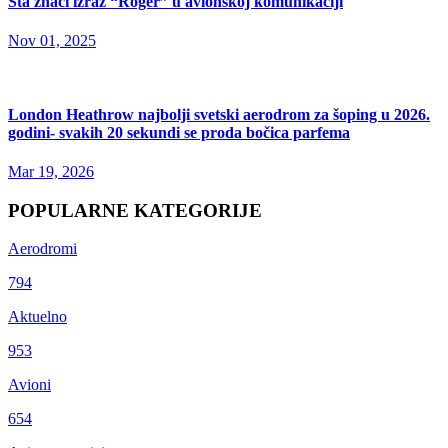
Šta znači izraz “Roger” u avionskoj komunikaciji
Nov 01, 2025
London Heathrow najbolji svetski aerodrom za šoping u 2026.
godini- svakih 20 sekundi se proda bočica parfema
Mar 19, 2026
POPULARNE KATEGORIJE
Aerodromi
794
Aktuelno
953
Avioni
654