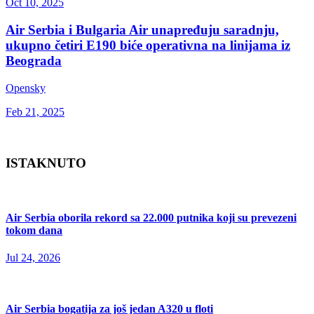
Oct 10, 2025
Air Serbia i Bulgaria Air unapređuju saradnju,
ukupno četiri E190 biće operativna na linijama iz
Beograda
Opensky
Feb 21, 2025
ISTAKNUTO
Air Serbia oborila rekord sa 22.000 putnika koji su prevezeni
tokom dana
Jul 24, 2026
Air Serbia bogatija za još jedan A320 u floti