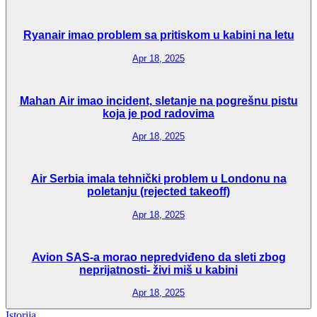
Ryanair imao problem sa pritiskom u kabini na letu
Apr 18, 2025
Mahan Air imao incident, sletanje na pogrešnu pistu
koja je pod radovima
Apr 18, 2025
Air Serbia imala tehnički problem u Londonu na
poletanju (rejected takeoff)
Apr 18, 2025
Avion SAS-a morao nepredviđeno da sleti zbog
neprijatnosti- živi miš u kabini
Apr 18, 2025
Istorija