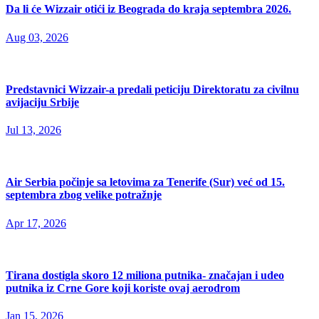
Da li će Wizzair otići iz Beograda do kraja septembra 2026.
Aug 03, 2026
Predstavnici Wizzair-a predali peticiju Direktoratu za civilnu
avijaciju Srbije
Jul 13, 2026
Air Serbia počinje sa letovima za Tenerife (Sur) već od 15.
septembra zbog velike potražnje
Apr 17, 2026
Tirana dostigla skoro 12 miliona putnika- značajan i udeo
putnika iz Crne Gore koji koriste ovaj aerodrom
Jan 15, 2026