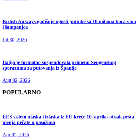
British Airways godišnje ugosti putnike sa 10 miliona boca vina
i šampanjca
Jul 30, 2026
Italija je formalno suspendovala primenu Šengenskog
sporazuma za putovanja iz Španije
Aug 02, 2026
POPULARNO
EES sistem ulaska i izlaska iz EU kreće 10. aprila- otisak prsta
menja pečate u pasošima
Apr 05, 2026