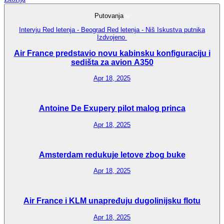
Putovanja
Intervju
Red letenja - Beograd
Red letenja - Niš
Iskustva putnika
Izdvojeno
Air France predstavio novu kabinsku konfiguraciju i
sedišta za avion A350
Apr 18, 2025
Antoine De Exupery pilot malog princa
Apr 18, 2025
Amsterdam redukuje letove zbog buke
Apr 18, 2025
Air France i KLM unapređuju dugolinijsku flotu
Apr 18, 2025