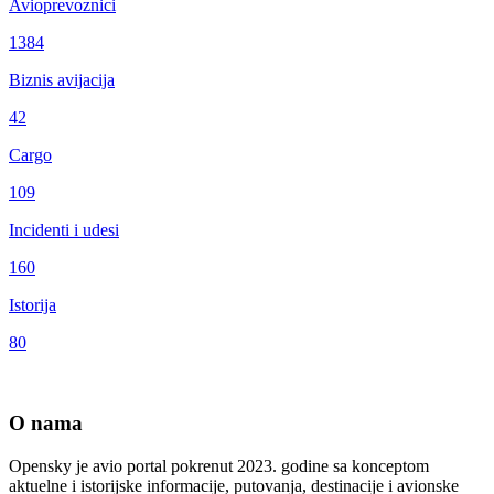
Avioprevoznici
1384
Biznis avijacija
42
Cargo
109
Incidenti i udesi
160
Istorija
80
O nama
Opensky je avio portal pokrenut 2023. godine sa konceptom
aktuelne i istorijske informacije, putovanja, destinacije i avionske