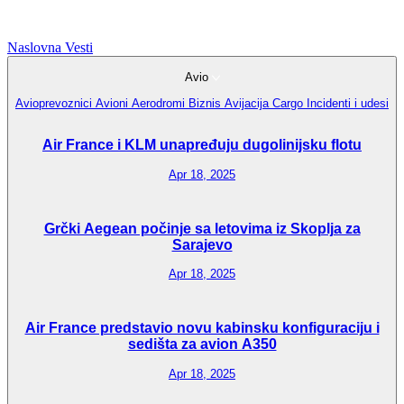
Naslovna
Vesti
Avio
Avioprevoznici
Avioni
Aerodromi
Biznis Avijacija
Cargo
Incidenti i udesi
Air France i KLM unapređuju dugolinijsku flotu
Apr 18, 2025
Grčki Aegean počinje sa letovima iz Skoplja za
Sarajevo
Apr 18, 2025
Air France predstavio novu kabinsku konfiguraciju i
sedišta za avion A350
Apr 18, 2025