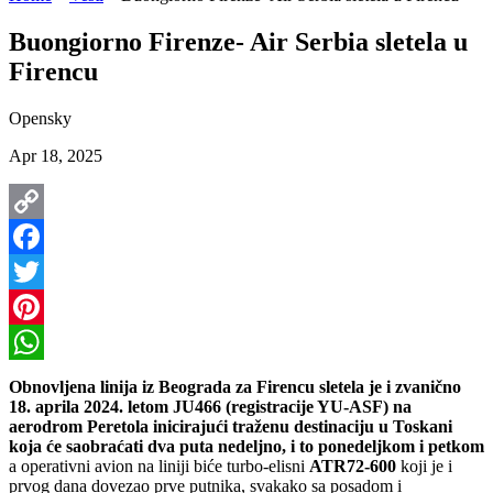
Buongiorno Firenze- Air Serbia sletela u
Firencu
Opensky
Apr 18, 2025
Copy
Link
Facebook
Twitter
Pinterest
WhatsApp
Obnovljena linija iz Beograda za Firencu sletela je i zvanično
18. aprila 2024. letom JU466 (registracije YU-ASF) na
aerodrom Peretola inicirajući traženu destinaciju u Toskani
koja će saobraćati dva puta nedeljno, i to ponedeljkom i petkom
a operativni avion na liniji biće turbo-elisni
ATR72-600
koji je i
prvog dana dovezao prve putnika, svakako sa posadom i