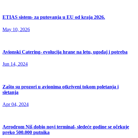
ETIAS sistem- za putovanja u EU od kraja 2026.
May 10, 2026
Avionski Catering- evolucija hrane na letu, ugođaj i potreba
Jun 14, 2024
Zašto su prozori u avionima otkriveni tokom poletanja i
sletanja
Apr 04, 2024
Aerodrom Niš dobio novi terminal- sledeće godine se očekuje
preko 500.000 putnika