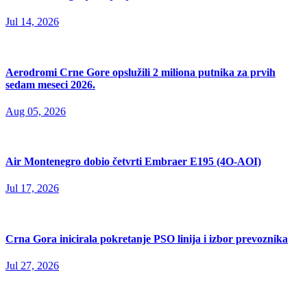
Jul 14, 2026
Aerodromi Crne Gore opslužili 2 miliona putnika za prvih
sedam meseci 2026.
Aug 05, 2026
Air Montenegro dobio četvrti Embraer E195 (4O-AOI)
Jul 17, 2026
Crna Gora inicirala pokretanje PSO linija i izbor prevoznika
Jul 27, 2026