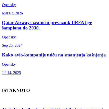
Opensky
Mar 02, 2026
Qatar Airways zvanični prevoznik UEFA lige
šampiona do 2030.
Opensky
Sep 25, 2024
Kako avio-kompanije utiču na smanjenja kašnjenja
Opensky
Jul 14, 2025
ISTAKNUTO