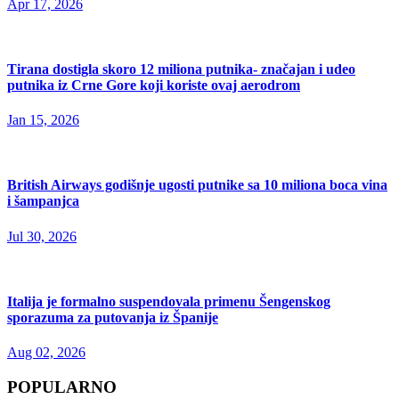
Apr 17, 2026
Tirana dostigla skoro 12 miliona putnika- značajan i udeo
putnika iz Crne Gore koji koriste ovaj aerodrom
Jan 15, 2026
British Airways godišnje ugosti putnike sa 10 miliona boca vina
i šampanjca
Jul 30, 2026
Italija je formalno suspendovala primenu Šengenskog
sporazuma za putovanja iz Španije
Aug 02, 2026
POPULARNO