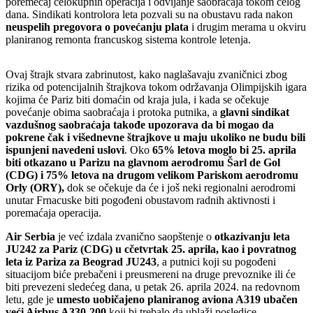
poremećaj celokupnih operacija i odvijanje saobraćaja tokom celog
dana. Sindikati kontrolora leta pozvali su na obustavu rada nakon
neuspelih pregovora o povećanju plata
i drugim merama u okviru
planiranog remonta francuskog sistema kontrole letenja.
Ovaj štrajk stvara zabrinutost, kako naglašavaju zvaničnici zbog
rizika od potencijalnih štrajkova tokom održavanja Olimpijskih igara
kojima će Pariz biti domaćin od kraja jula, i kada se očekuje
povećanje obima saobraćaja i protoka putnika, a
glavni sindikat
vazdušnog saobraćaja takođe upozorava da bi mogao da
pokrene čak i višednevne štrajkove u maju ukoliko ne budu bili
ispunjeni navedeni uslovi
. Oko
65% letova moglo bi 25. aprila
biti otkazano u Parizu na glavnom aerodromu Šarl de Gol
(CDG) i 75% letova na drugom velikom Pariskom aerodromu
Orly (ORY),
dok se očekuje da će i još neki regionalni aerodromi
unutar Frnacuske biti pogođeni obustavom radnih aktivnosti i
poremaćaja operacija.
Air Serbia
je već izdala zvanično saopštenje o
otkazivanju leta
JU242 za Pariz (CDG) u cčetvrtak 25. aprila, kao i povratnog
leta iz Pariza za Beograd JU243
, a putnici koji su pogođeni
situacijom biće prebačeni i preusmereni na druge prevoznike ili će
biti prevezeni sledećeg dana, u petak 26. aprila 2024. na redovnom
letu, gde je
umesto uobičajeno planiranog aviona A319 ubačen
veći Airbus A330-200
koji bi trebalo da ublaži posledice