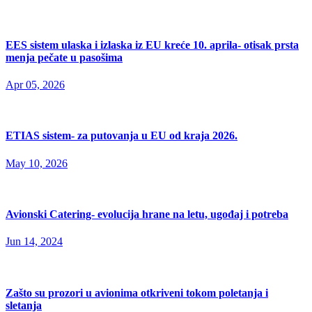
EES sistem ulaska i izlaska iz EU kreće 10. aprila- otisak prsta
menja pečate u pasošima
Apr 05, 2026
ETIAS sistem- za putovanja u EU od kraja 2026.
May 10, 2026
Avionski Catering- evolucija hrane na letu, ugođaj i potreba
Jun 14, 2024
Zašto su prozori u avionima otkriveni tokom poletanja i
sletanja