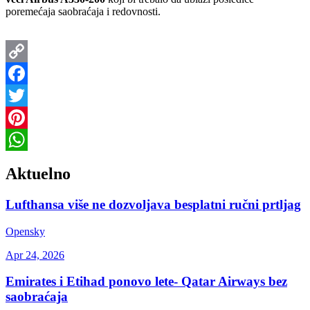
poremećaja saobraćaja i redovnosti.
Copy
Link
Facebook
Twitter
Pinterest
WhatsApp
Aktuelno
Lufthansa više ne dozvoljava besplatni ručni prtljag
Opensky
Apr 24, 2026
Emirates i Etihad ponovo lete- Qatar Airways bez
saobraćaja