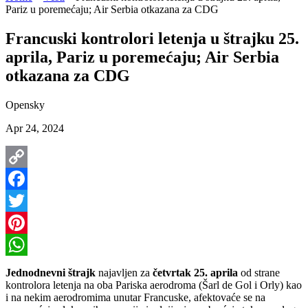
Pariz u poremećaju; Air Serbia otkazana za CDG
Francuski kontrolori letenja u štrajku 25.
aprila, Pariz u poremećaju; Air Serbia
otkazana za CDG
Opensky
Apr 24, 2024
Copy
Link
Facebook
Twitter
Pinterest
WhatsApp
Jednodnevni štrajk
najavljen za
četvrtak 25. aprila
od strane
kontrolora letenja na oba Pariska aerodroma (Šarl de Gol i Orly) kao
i na nekim aerodromima unutar Francuske, afektovaće se na