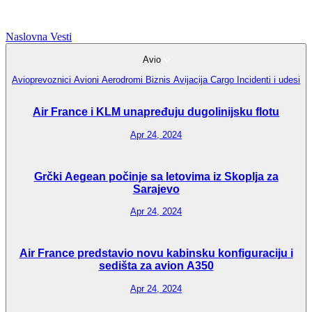
Naslovna
Vesti
Avio
Avioprevoznici
Avioni
Aerodromi
Biznis Avijacija
Cargo
Incidenti i udesi
Air France i KLM unapređuju dugolinijsku flotu
Apr 24, 2024
Grčki Aegean počinje sa letovima iz Skoplja za
Sarajevo
Apr 24, 2024
Air France predstavio novu kabinsku konfiguraciju i
sedišta za avion A350
Apr 24, 2024