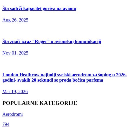
Šta sadrži kapacitet goriva na avionu
Aug 26, 2025
Šta znači izraz “Roger” u avionskoj komunikaciji
Nov 01, 2025
London Heathrow najbolji svetski aerodrom za šoping u 2026.
godini- svakih 20 sekundi se proda bočica parfema
Mar 19, 2026
POPULARNE KATEGORIJE
Aerodromi
794