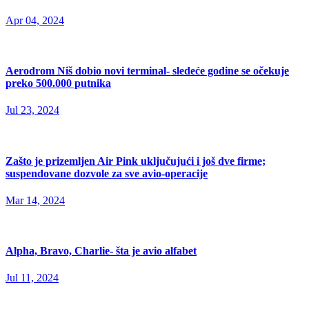
Apr 04, 2024
Aerodrom Niš dobio novi terminal- sledeće godine se očekuje
preko 500.000 putnika
Jul 23, 2024
Zašto je prizemljen Air Pink uključujući i još dve firme;
suspendovane dozvole za sve avio-operacije
Mar 14, 2024
Alpha, Bravo, Charlie- šta je avio alfabet
Jul 11, 2024