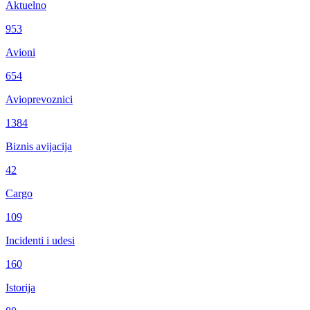
Aktuelno
953
Avioni
654
Avioprevoznici
1384
Biznis avijacija
42
Cargo
109
Incidenti i udesi
160
Istorija