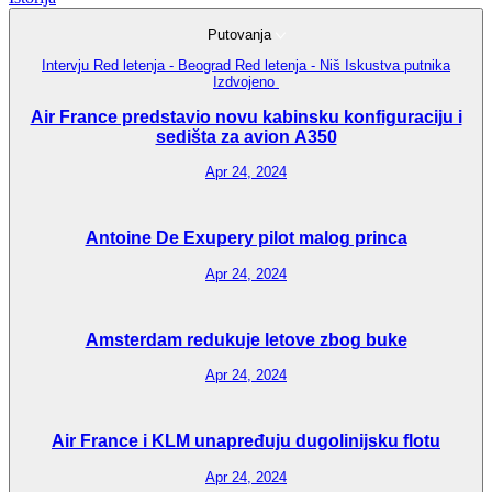
Putovanja
Intervju
Red letenja - Beograd
Red letenja - Niš
Iskustva putnika
Izdvojeno
Air France predstavio novu kabinsku konfiguraciju i
sedišta za avion A350
Apr 24, 2024
Antoine De Exupery pilot malog princa
Apr 24, 2024
Amsterdam redukuje letove zbog buke
Apr 24, 2024
Air France i KLM unapređuju dugolinijsku flotu
Apr 24, 2024