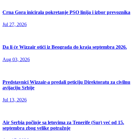
Crna Gora inicirala pokretanje PSO linija i izbor prevoznika
Jul 27, 2026
Da li će Wizzair otići iz Beograda do kraja septembra 2026.
Aug 03, 2026
Predstavnici Wizzair-a predali peticiju Direktoratu za civilnu
avijaciju Srbije
Jul 13, 2026
Air Serbia počinje sa letovima za Tenerife (Sur) već od 15.
septembra zbog velike potražnje