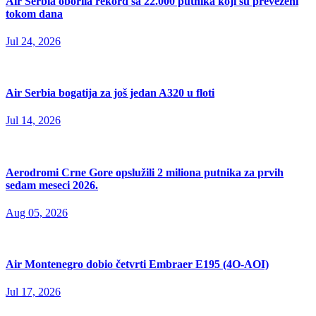
Air Serbia oborila rekord sa 22.000 putnika koji su prevezeni
tokom dana
Jul 24, 2026
Air Serbia bogatija za još jedan A320 u floti
Jul 14, 2026
Aerodromi Crne Gore opslužili 2 miliona putnika za prvih
sedam meseci 2026.
Aug 05, 2026
Air Montenegro dobio četvrti Embraer E195 (4O-AOI)
Jul 17, 2026