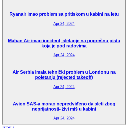
Ryanair imao problem sa pritiskom u kabini na letu
Apr 24, 2024
Mahan Air imao incident, sletanje na pogrešnu pistu
koja je pod radovima
Apr 24, 2024
Air Serbia imala tehnički problem u Londonu na
poletanju (rejected takeoff)
Apr 24, 2024
Avion SAS-a morao nepredviđeno da sleti zbog
neprijatnosti- živi miš u kabini
Apr 24, 2024
Istorija