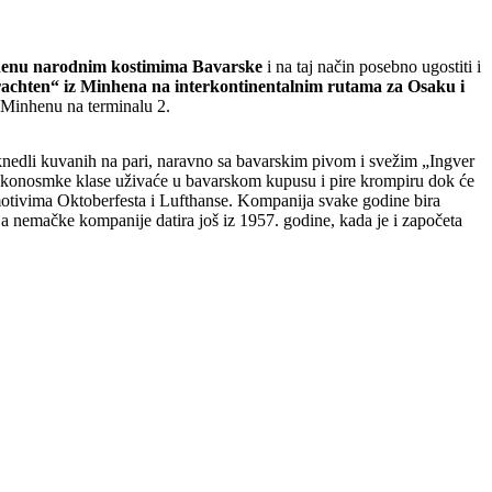
inhenu narodnim kostimima Bavarske
i na taj način posebno ugostiti i
rachten“ iz Minhena na interkontinentalnim rutama za Osaku i
 Minhenu na terminalu 2.
knedli kuvanih na pari, naravno sa bavarskim pivom i svežim „Ingver
m ekonosmke klase uživaće u bavarskom kupusu i pire krompiru dok će
 motivima Oktoberfesta i Lufthanse. Kompanija svake godine bira
a nemačke kompanije datira još iz 1957. godine, kada je i započeta