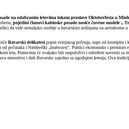
e posade na odabranim letovima tokom proslave Oktoberfesta u M
inhenu,
pojedini članovi kabinske posade nosiće čuvene modele „ T
prilici da vide zemaljsko osoblje u bavarskim nošnjama na aerodromu u
 biće
Bavarski delikatesi
poput svinjskog pečenja, supe od krompira i 
ragu od pečuraka i Nirnberški „bratwurst“. Putnici ekonomske i premiu
om leta. Putnicima će svakako biti raspoloživi i određeni suveniri sa
rava atmosferu i duh Bavarske zajedno sa ugođajem letenja. Ova tradicij