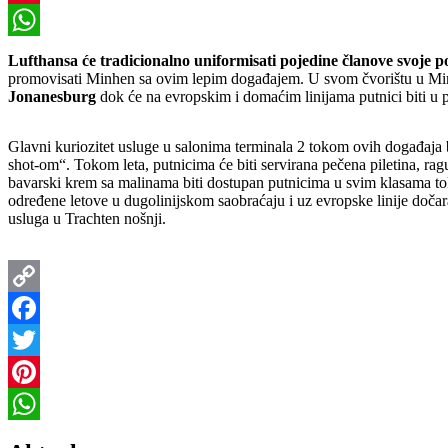
Pinterest
WhatsApp
Lufthansa će tradicionalno uniformisati pojedine članove svoj
promovisati Minhen sa ovim lepim događajem. U svom čvorištu u M
Jonanesburg
dok će na evropskim i domaćim linijama putnici biti u 
Glavni kuriozitet usluge u salonima terminala 2 tokom ovih događaja
shot-om“. Tokom leta, putnicima će biti servirana pečena piletina, 
bavarski krem sa malinama biti dostupan putnicima u svim klasama tok
određene letove u dugolinijskom saobraćaju i uz evropske linije doča
usluga u Trachten nošnji.
Copy
Link
Facebook
Twitter
Pinterest
WhatsApp