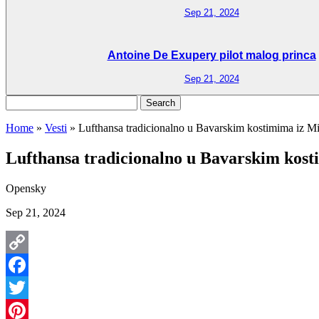
Sep 21, 2024
Antoine De Exupery pilot malog princa
Sep 21, 2024
Search
for:
Home
»
Vesti
»
Lufthansa tradicionalno u Bavarskim kostimima iz M
Lufthansa tradicionalno u Bavarskim kost
Opensky
Sep 21, 2024
Copy
Link
Facebook
Twitter