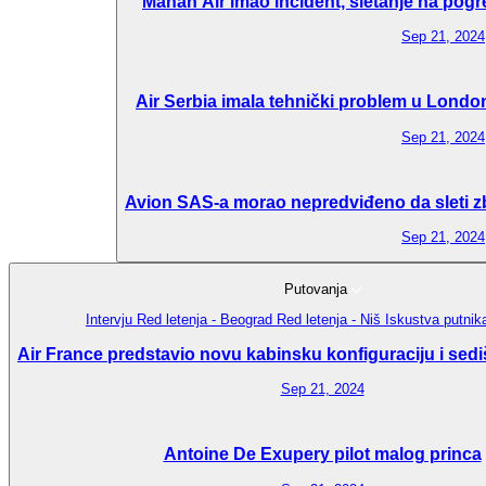
Mahan Air imao incident, sletanje na pogr
Sep 21, 2024
Air Serbia imala tehnički problem u London
Sep 21, 2024
Avion SAS-a morao nepredviđeno da sleti zbo
Sep 21, 2024
Putovanja
Intervju
Red letenja - Beograd
Red letenja - Niš
Iskustva putni
Air France predstavio novu kabinsku konfiguraciju i sedi
Sep 21, 2024
Antoine De Exupery pilot malog princa