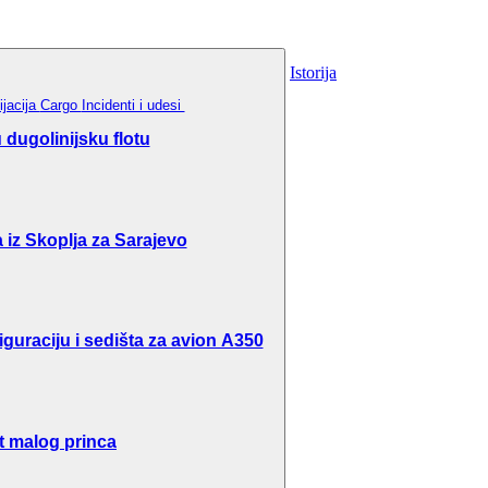
Istorija
ijacija
Cargo
Incidenti i udesi
dugolinijsku flotu
 iz Skoplja za Sarajevo
guraciju i sedišta za avion A350
t malog princa