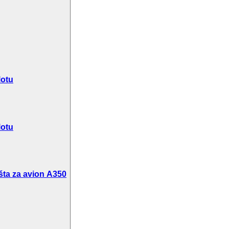
lotu
lotu
šta za avion A350