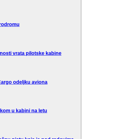
erodromu
osti vrata pilotske kabine
argo odeljku aviona
kom u kabini na letu