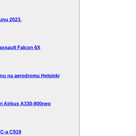
unu 2023.
 Dassault Falcon 6X
inu na aerodromu Helsinki
rvi Airbus A330-900neo
AC-a C919