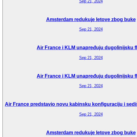
Sep 21, 2024
Amsterdam redukuje letove zbog buke
Sep 21, 2024
Air France i KLM unapređuju dugolinijsku f
Sep 21, 2024
Air France i KLM unapređuju dugolinijsku f
Sep 21, 2024
Air France predstavio novu kabinsku konfiguraciju i sedi
Sep 21, 2024
Amsterdam redukuje letove zbog buke