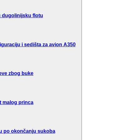
dugolinijsku flotu
guraciju i sedišta za avion A350
ove zbog buke
t malog princa
inu po okončanju sukoba