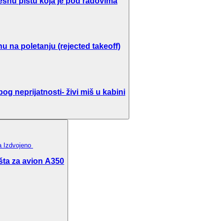
ešnu pistu koja je pod radovima
u na poletanju (rejected takeoff)
g neprijatnosti- živi miš u kabini
ka
Izdvojeno
šta za avion A350