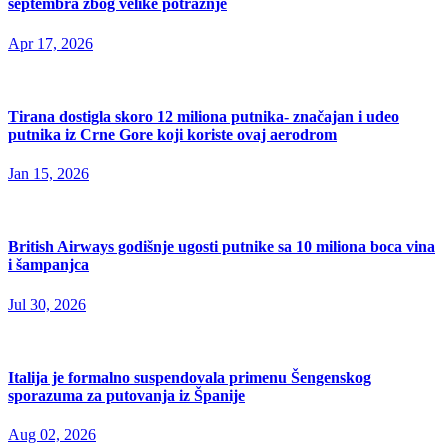
septembra zbog velike potražnje
Apr 17, 2026
Tirana dostigla skoro 12 miliona putnika- značajan i udeo
putnika iz Crne Gore koji koriste ovaj aerodrom
Jan 15, 2026
British Airways godišnje ugosti putnike sa 10 miliona boca vina
i šampanjca
Jul 30, 2026
Italija je formalno suspendovala primenu Šengenskog
sporazuma za putovanja iz Španije
Aug 02, 2026