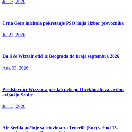
Jul 17, 2026
Crna Gora inicirala pokretanje PSO linija i izbor prevoznika
Jul 27, 2026
Da li će Wizzair otići iz Beograda do kraja septembra 2026.
Aug 03, 2026
Predstavnici Wizzair-a predali peticiju Direktoratu za civilnu
avijaciju Srbije
Jul 13, 2026
Air Serbia počinje sa letovima za Tenerife (Sur) već od 15.