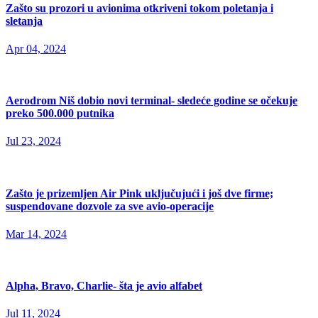
Zašto su prozori u avionima otkriveni tokom poletanja i
sletanja
Apr 04, 2024
Aerodrom Niš dobio novi terminal- sledeće godine se očekuje
preko 500.000 putnika
Jul 23, 2024
Zašto je prizemljen Air Pink uključujući i još dve firme;
suspendovane dozvole za sve avio-operacije
Mar 14, 2024
Alpha, Bravo, Charlie- šta je avio alfabet
Jul 11, 2024