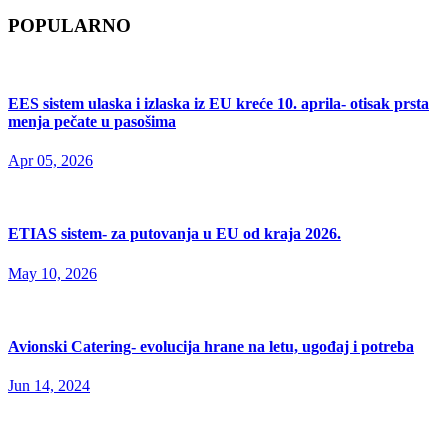
POPULARNO
EES sistem ulaska i izlaska iz EU kreće 10. aprila- otisak prsta
menja pečate u pasošima
Apr 05, 2026
ETIAS sistem- za putovanja u EU od kraja 2026.
May 10, 2026
Avionski Catering- evolucija hrane na letu, ugođaj i potreba
Jun 14, 2024