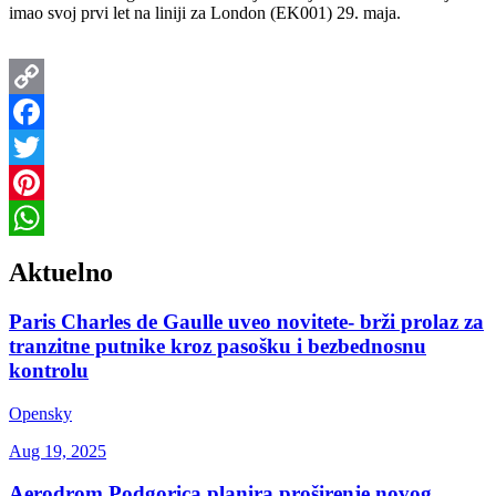
imao svoj prvi let na liniji za London (EK001) 29. maja.
Copy
Link
Facebook
Twitter
Pinterest
WhatsApp
Aktuelno
Paris Charles de Gaulle uveo novitete- brži prolaz za
tranzitne putnike kroz pasošku i bezbednosnu
kontrolu
Opensky
Aug 19, 2025
Aerodrom Podgorica planira proširenje novog