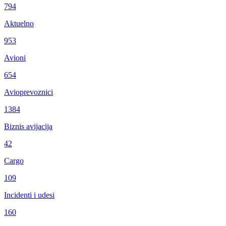
794
Aktuelno
953
Avioni
654
Avioprevoznici
1384
Biznis avijacija
42
Cargo
109
Incidenti i udesi
160