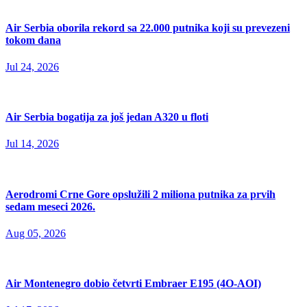
Air Serbia oborila rekord sa 22.000 putnika koji su prevezeni
tokom dana
Jul 24, 2026
Air Serbia bogatija za još jedan A320 u floti
Jul 14, 2026
Aerodromi Crne Gore opslužili 2 miliona putnika za prvih
sedam meseci 2026.
Aug 05, 2026
Air Montenegro dobio četvrti Embraer E195 (4O-AOI)