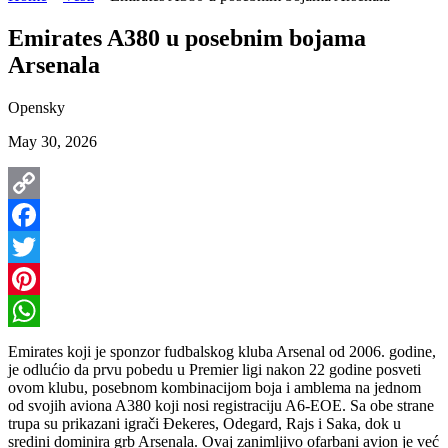
Emirates A380 u posebnim bojama
Arsenala
Opensky
May 30, 2026
Copy
Link
Facebook
Twitter
Pinterest
WhatsApp
Emirates koji je sponzor fudbalskog kluba Arsenal od 2006. godine,
je odlućio da prvu pobedu u Premier ligi nakon 22 godine posveti
ovom klubu, posebnom kombinacijom boja i amblema na jednom
od svojih aviona A380 koji nosi registraciju A6-EOE. Sa obe strane
trupa su prikazani igrači Đekeres, Odegard, Rajs i Saka, dok u
sredini dominira grb Arsenala. Ovaj zanimljivo ofarbani avion je već