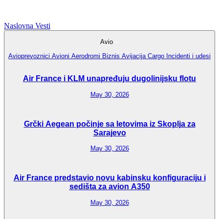
Naslovna
Vesti
Avio
Avioprevoznici
Avioni
Aerodromi
Biznis Avijacija
Cargo
Incidenti i udesi
Air France i KLM unapređuju dugolinijsku flotu
May 30, 2026
Grčki Aegean počinje sa letovima iz Skoplja za
Sarajevo
May 30, 2026
Air France predstavio novu kabinsku konfiguraciju i
sedišta za avion A350
May 30, 2026