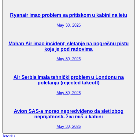
Ryanair imao problem sa pritiskom u kabini na letu
May 30, 2026
Mahan Air imao incident, sletanje na pogrešnu pistu
koja je pod radovima
May 30, 2026
Air Serbia imala tehnički problem u Londonu na
poletanju (rejected takeoff)
May 30, 2026
Avion SAS-a morao nepredviđeno da sleti zbog
neprijatnosti- živi miš u kabini
May 30, 2026
Istorija