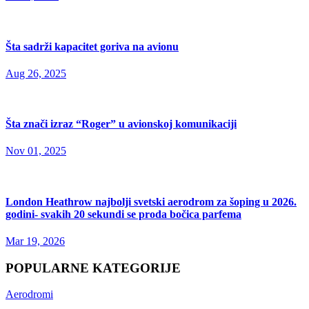
Šta sadrži kapacitet goriva na avionu
Aug 26, 2025
Šta znači izraz “Roger” u avionskoj komunikaciji
Nov 01, 2025
London Heathrow najbolji svetski aerodrom za šoping u 2026.
godini- svakih 20 sekundi se proda bočica parfema
Mar 19, 2026
POPULARNE KATEGORIJE
Aerodromi