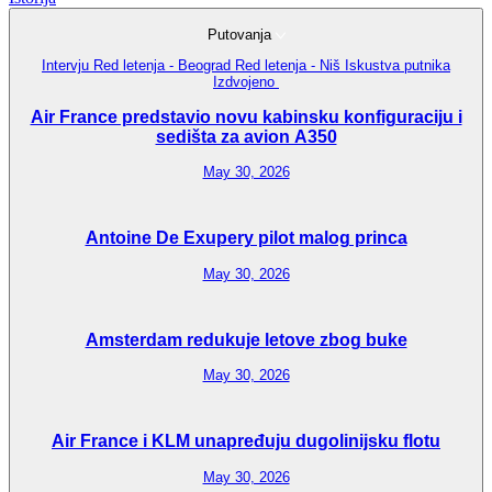
Putovanja
Intervju
Red letenja - Beograd
Red letenja - Niš
Iskustva putnika
Izdvojeno
Air France predstavio novu kabinsku konfiguraciju i
sedišta za avion A350
May 30, 2026
Antoine De Exupery pilot malog princa
May 30, 2026
Amsterdam redukuje letove zbog buke
May 30, 2026
Air France i KLM unapređuju dugolinijsku flotu
May 30, 2026