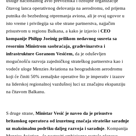
usluge nacionalnog avio prevoznika i ozbiljne organizacije
čitavog lanca operativnog delovanja na aerodromu, od prijema
putnika do bezbednog otpremanja aviona, ali je ovaj ugovor u
isto vreme i privilegija sa obe strane partnerstva, najjačim
prisustvom u regionu Balkana, a kako je izjavio i
CEO
kompanije Philipp Joeinig prilikom nedavnog susreta sa
resornim Ministrom saobraćaja, građevinarstva i
infrastrukture Goranom Vesićem,
da je oduševljen
mogućnošću razvoja zajedničkog strateškog partnerstva kao i
vodeće uloge Menzies Aviationa na beogradskom aerodromu
koji će činiti 50% zemaljske operative što je imperativ i izazov
na liderskoj regionalnoj vazdušnoj luci uz značajnu ekspanziju
na čitavom Balkanu.
S druge strane,
Ministar Vesić je naveo da je prisustvo
britanskog operatora od izuzetnog značaja strateške saradnje
uz maksimalnu podršku daljeg razvoja i saradnje
. Kompanija