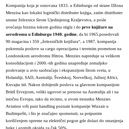
Kompanija koja je osnovana 1833. u Edinburgu od strane Džona
Menzisa kao lokalni logistički distributer knjiga, zatim distributer
unutar železnice širom Ujedinjenog Kraljevstva, a posle
uvećanja biznisa tokom godina stigla i do
prve knjižare na
aerodromu u Edinburgu 1948. godine
, da bi 1965.posedovali
90 magacina i 350 „železničkih knjižara“, a 1987. kompanija
pokrenula poslove sa cargo operacijama i teretnim prometom na
Londonskom aerodromu Hitrou. Menzies napreduje sa velikom
konsolidacijom i 2000.-tih godina unapređuje zemaljsko
poslovanje u avio saobraćaju i ekspanzijom širom sveta, u
Holandiji, SAD, Australiji, Švedskoj, Norveškoj, Južnoj Africi,
Kuvajtu itd. Nakon dobijenih poslova sa glavnom kompanijom
Britiš Ervejzom, veliki ugovori se prenose na Australiju ali i na
istočnu Evropu, tako da recimo, u ovom trenutku Menzies
Aviation vrši puni handling poznate kompanije Wizzair u
Budimpešti, i što je značajno spomenuti, sa potpunim
korišćenjem opreme na električni pogon gde dolazi do smanjenja
buke i azotnih oksida za čak 50%.