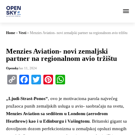
Home
»
Vesti
»
Menzies Aviation- novi zemaljski partner na regionalnom avio tržištu
Menzies Aviation- novi zemaljski
partner na regionalnom avio tržištu
Opensky
Jan 11, 2024
Copy
Facebook
Twitter
Pinterest
WhatsApp
Link
„Ljudi-Strast-Ponos“
, ovo je motivaciona parola najvećeg
pružaoca punih zemaljskih usluga u avio- saobraćaju na svetu,
Menzies Aviation sa sedištem u Londonu (aerodrom
Heathrow) kao i u Edinburgu i Vašingtonu
. Britanski gigant sa
dovoljnom dozom perfekcionizma u zemaljskoj opsluzi mnogih