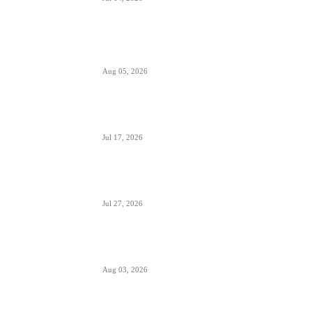
Aerodromi Crne Gore opslužili 2 miliona
putnika za prvih sedam meseci 2026.
Aug 05, 2026
Air Montenegro dobio četvrti Embraer E195
(4O-AOI)
Jul 17, 2026
Crna Gora inicirala pokretanje PSO linija i izbor
prevoznika
Jul 27, 2026
Da li će Wizzair otići iz Beograda do kraja
septembra 2026.
Aug 03, 2026
Predstavnici Wizzair-a predali peticiju