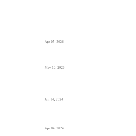
POPULARNO
EES sistem ulaska i izlaska iz EU kreće 10.
aprila- otisak prsta menja pečate u pasošima
Apr 05, 2026
ETIAS sistem- za putovanja u EU od kraja 2026.
May 10, 2026
Avionski Catering- evolucija hrane na letu,
ugođaj i potreba
Jun 14, 2024
Zašto su prozori u avionima otkriveni tokom
poletanja i sletanja
Apr 04, 2024