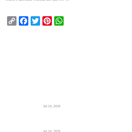
Copy
Facebook
Twitter
Pinterest
WhatsApp
Link
ISTAKNUTO
Air Serbia oborila rekord sa 22.000 putnika koji
su prevezeni tokom dana
Jul 24, 2026
Air Serbia bogatija za još jedan A320 u floti
Jul 14, 2026