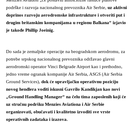
Menzies Aviation „će postaviti ambiciozne rastuće planove
podrške i razvoja nacionalnog prevoznika Air Serbie,
uz aktivni
doprinos razvoju aerodromske infrastrukture i otvoriti put i
drugim britanskim kompanijama u regionu Balkana“ izjavio
je takođe Phillip Joeinig.
Do sada je zemaljske operacije na beogradskom aerodromu, za
potrebe srpskog nacionalnog prevoznika održavao glavni
aerodromski operator Vinci Belgrade Airport kao i prethodno,
jedno vreme ogranak kompanije Air Serbia, ASGS (Air Serbia
Ground Services),
dok će upravljačku operativnu poziciju
novog hendlera voditi iskusni Gavrilo Kandikjan kao novi
„Ground Handling Manager“ na čelu tima zaposlenih koji će
uz stručnu podršku Menzies Aviationa i Air Serbie
organizovati, obučavati i kvalitetno izvoditi sve vrste
operativnih zadataka i izazova.