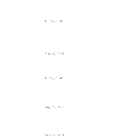
Aerodrom Niš dobio novi terminal- sledeće
godine se očekuje preko 500.000 putnika
Jul 23, 2024
Zašto je prizemljen Air Pink uključujući i još dve
firme; suspendovane dozvole za sve avio-
operacije
Mar 14, 2024
Alpha, Bravo, Charlie- šta je avio alfabet
Jul 11, 2024
Šta sadrži kapacitet goriva na avionu
Aug 26, 2025
Šta znači izraz “Roger” u avionskoj komunikaciji
Nov 01, 2025