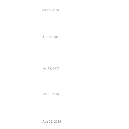
Direktoratu za civilnu avijaciju Srbije
Jul 13, 2026
Air Serbia počinje sa letovima za Tenerife (Sur)
već od 15. septembra zbog velike potražnje
Apr 17, 2026
Tirana dostigla skoro 12 miliona putnika-
značajan i udeo putnika iz Crne Gore koji koriste
ovaj aerodrom
Jan 15, 2026
British Airways godišnje ugosti putnike sa 10
miliona boca vina i šampanjca
Jul 30, 2026
Italija je formalno suspendovala primenu
Šengenskog sporazuma za putovanja iz Španije
Aug 02, 2026