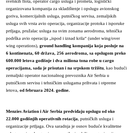
svetskih flota, operator cargo usluga i prometa, logistički
organizovana kompanija za skladištenje i opslugu avionskog
goriva, komercijalnih usluga, putničkog servisa, zemaljskih
usluga svih vrsta avio operacija, organizacije protoka i isporuke
prtljaga, pružalac usluga na svim zonama aerodroma, tehnička
podrška avio operacija „ispod i iznad krila“ (under wing/over
wing operations),
ground handling kompanija koja posluje na
6 kontinenata, 60 država, 256 aerodroma, sa opslugom preko
600.000 letova godišnje i dva miliona tona robe u cargo
operacijama, sada je prisutan i na srpskom tržištu
, kao budući
zemaljski operator nacionalnog prevoznika Air Serbia u
putničkom servisu i tehničkim uslugama prihvata i otpreme
letova,
od februara 2024. godine.
Menzies Aviation i Air Serbia predviđaju opslugu od oko
22.000 godišnjih operativnih rotacija
, putničkih usluga i
organizacije prtljaga. Ova saradnja je osnov buduće kvalitetne