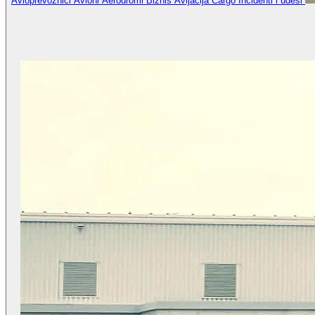
Avioprevoznici
Avioni
Aerodromi
Biznis Avijacija
Cargo
Incidenti i udesi