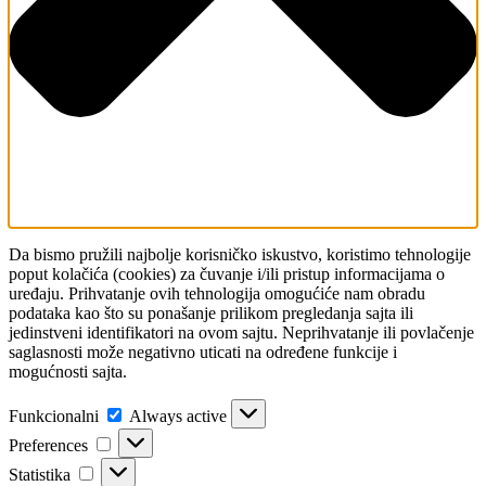
Da bismo pružili najbolje korisničko iskustvo, koristimo tehnologije
poput kolačića (cookies) za čuvanje i/ili pristup informacijama o
uređaju. Prihvatanje ovih tehnologija omogućiće nam obradu
podataka kao što su ponašanje prilikom pregledanja sajta ili
jedinstveni identifikatori na ovom sajtu. Neprihvatanje ili povlačenje
saglasnosti može negativno uticati na određene funkcije i
mogućnosti sajta.
Funkcionalni
Funkcionalni
Always active
Preferences
Preferences
Statistika
Statistika