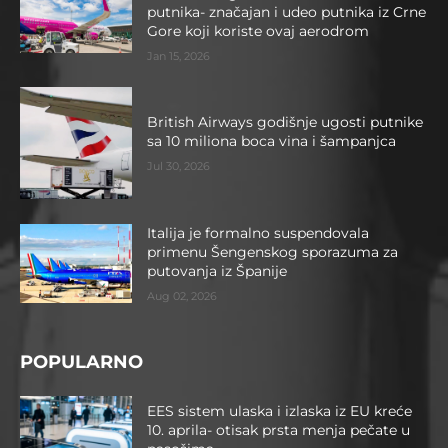
putnika- značajan i udeo putnika iz Crne
Gore koji koriste ovaj aerodrom
Jan 15, 2026
British Airways godišnje ugosti putnike
sa 10 miliona boca vina i šampanjca
Jul 30, 2026
Italija je formalno suspendovala
primenu Šengenskog sporazuma za
putovanja iz Španije
Aug 02, 2026
POPULARNO
EES sistem ulaska i izlaska iz EU kreće
10. aprila- otisak prsta menja pečate u