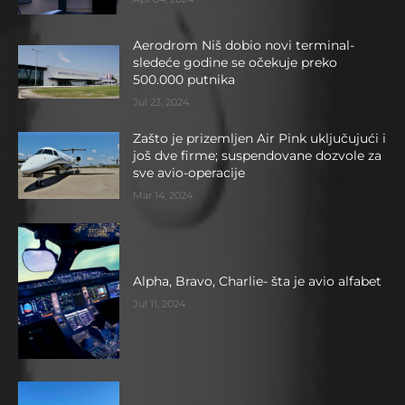
Aerodrom Niš dobio novi terminal-
sledeće godine se očekuje preko
500.000 putnika
Jul 23, 2024
Zašto je prizemljen Air Pink uključujući i
još dve firme; suspendovane dozvole za
sve avio-operacije
Mar 14, 2024
Alpha, Bravo, Charlie- šta je avio alfabet
Jul 11, 2024