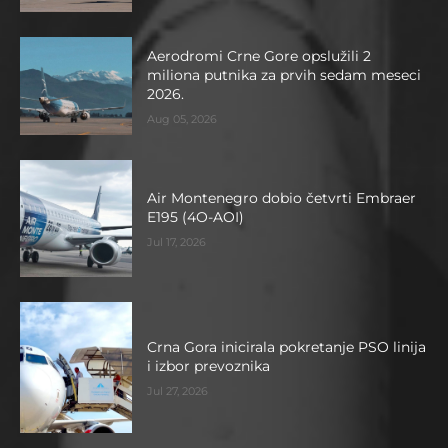
Aerodromi Crne Gore opslužili 2
miliona putnika za prvih sedam meseci
2026.
Aug 05, 2026
Air Montenegro dobio četvrti Embraer
E195 (4O-AOI)
Jul 17, 2026
Crna Gora inicirala pokretanje PSO linija
i izbor prevoznika
Jul 27, 2026