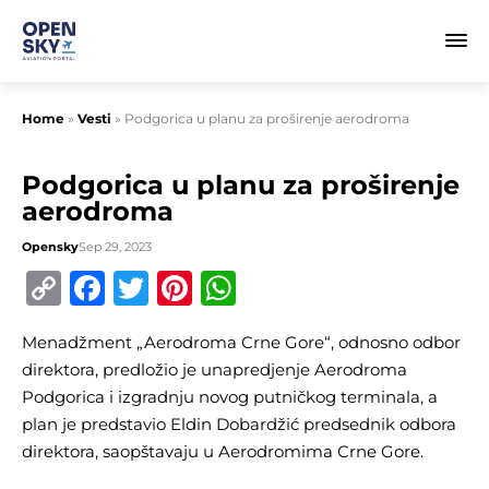
Home
»
Vesti
»
Podgorica u planu za proširenje aerodroma
Podgorica u planu za proširenje
aerodroma
Opensky
Sep 29, 2023
Copy
Facebook
Twitter
Pinterest
WhatsApp
Link
Menadžment „Aerodroma Crne Gore“, odnosno odbor
direktora, predložio je unapredjenje Aerodroma
Podgorica i izgradnju novog putničkog terminala, a
plan je predstavio Eldin Dobardžić predsednik odbora
direktora, saopštavaju u Aerodromima Crne Gore.