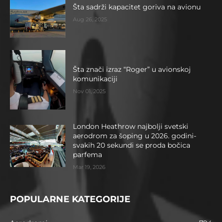
Šta sadrži kapacitet goriva na avionu
Aug 26, 2025
Šta znači izraz “Roger” u avionskoj
komunikaciji
Nov 01, 2025
London Heathrow najbolji svetski
aerodrom za šoping u 2026. godini-
svakih 20 sekundi se proda bočica
parfema
Mar 19, 2026
POPULARNE KATEGORIJE