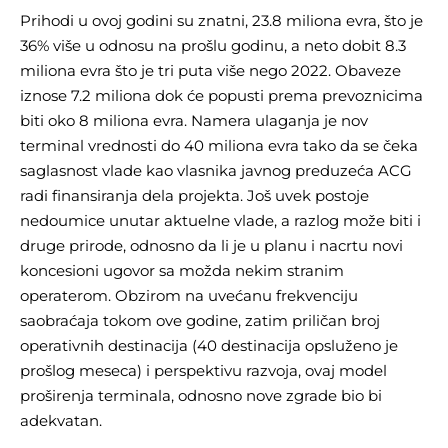
Prihodi u ovoj godini su znatni, 23.8 miliona evra, što je
36% više u odnosu na prošlu godinu, a neto dobit 8.3
miliona evra što je tri puta više nego 2022. Obaveze
iznose 7.2 miliona dok će popusti prema prevoznicima
biti oko 8 miliona evra. Namera ulaganja je nov
terminal vrednosti do 40 miliona evra tako da se čeka
saglasnost vlade kao vlasnika javnog preduzeća ACG
radi finansiranja dela projekta. Još uvek postoje
nedoumice unutar aktuelne vlade, a razlog može biti i
druge prirode, odnosno da li je u planu i nacrtu novi
koncesioni ugovor sa možda nekim stranim
operaterom. Obzirom na uvećanu frekvenciju
saobraćaja tokom ove godine, zatim priličan broj
operativnih destinacija (40 destinacija opsluženo je
prošlog meseca) i perspektivu razvoja, ovaj model
proširenja terminala, odnosno nove zgrade bio bi
adekvatan.