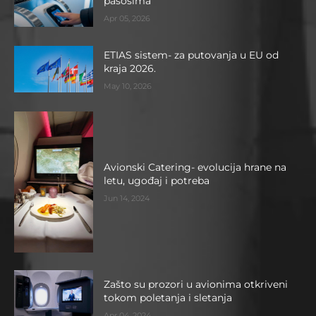
pasošima
Apr 05, 2026
ETIAS sistem- za putovanja u EU od
kraja 2026.
May 10, 2026
Avionski Catering- evolucija hrane na
letu, ugođaj i potreba
Jun 14, 2024
Zašto su prozori u avionima otkriveni
tokom poletanja i sletanja
Apr 04, 2024