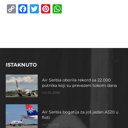
Copy
Facebook
Twitter
Pinterest
WhatsApp
Link
ISTAKNUTO
Air Serbia oborila rekord sa 22.000
putnika koji su prevezeni tokom dana
Jul 24, 2026
Air Serbia bogatija za još jedan A320 u
floti
Jul 14, 2026