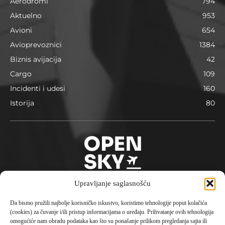
Aerodromi
794
Aktuelno
953
Avioni
654
Avioprevoznici
1384
Biznis avijacija
42
Cargo
109
Incidenti i udesi
160
Istorija
80
Upravljanje saglasnošću
Da bismo pružili najbolje korisničko iskustvo, koristimo tehnologije poput kolačića
O nama
(cookies) za čuvanje i/ili pristup informacijama o uređaju. Prihvatanje ovih tehnologija
omogućiće nam obradu podataka kao što su ponašanje prilikom pregledanja sajta ili