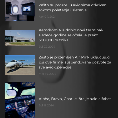
Zašto su prozori u avionima otkriveni
tokom poletanja i sletanja
Apr 04, 2024
Aerodrom Niš dobio novi terminal-
sledeće godine se očekuje preko
500.000 putnika
Jul 23, 2024
Zašto je prizemljen Air Pink uključujući i
još dve firme; suspendovane dozvole za
sve avio-operacije
Mar 14, 2024
Alpha, Bravo, Charlie- šta je avio alfabet
Jul 11, 2024