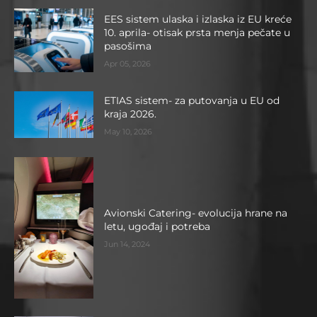
EES sistem ulaska i izlaska iz EU kreće
10. aprila- otisak prsta menja pečate u
pasošima
Apr 05, 2026
ETIAS sistem- za putovanja u EU od
kraja 2026.
May 10, 2026
Avionski Catering- evolucija hrane na
letu, ugođaj i potreba
Jun 14, 2024