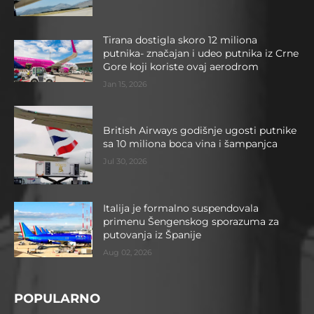
Tirana dostigla skoro 12 miliona
putnika- značajan i udeo putnika iz Crne
Gore koji koriste ovaj aerodrom
Jan 15, 2026
British Airways godišnje ugosti putnike
sa 10 miliona boca vina i šampanjca
Jul 30, 2026
Italija je formalno suspendovala
primenu Šengenskog sporazuma za
putovanja iz Španije
Aug 02, 2026
POPULARNO