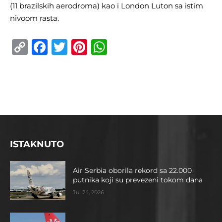
(11 brazilskih aerodroma) kao i London Luton sa istim
nivoom rasta.
Copy
Facebook
Twitter
Pinterest
WhatsApp
Link
ISTAKNUTO
Air Serbia oborila rekord sa 22.000
putnika koji su prevezeni tokom dana
Jul 24, 2026