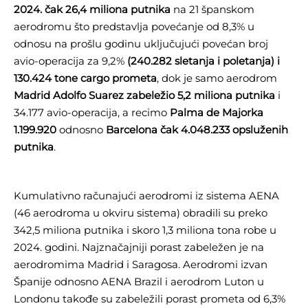
2024. čak 26,4 miliona putnika
na 21 španskom
aerodromu što predstavlja povećanje od 8,3% u
odnosu na prošlu godinu uključujući povećan broj
avio-operacija za 9,2%
(240.282 sletanja i poletanja) i
130.424 tone cargo prometa
, dok je samo aerodrom
Madrid Adolfo Suarez zabeležio 5,2 miliona putnika
i
34.177 avio-operacija, a recimo
Palma de Majorka
1.199.920
odnosno
Barcelona čak 4.048.233 opsluženih
putnika
.
Kumulativno računajući aerodromi iz sistema AENA
(46 aerodroma u okviru sistema) obradili su preko
342,5 miliona putnika i skoro 1,3 miliona tona robe u
2024. godini. Najznačajniji porast zabeležen je na
aerodromima Madrid i Saragosa. Aerodromi izvan
Španije odnosno AENA Brazil i aerodrom Luton u
Londonu takođe su zabeležili porast prometa od 6,3%