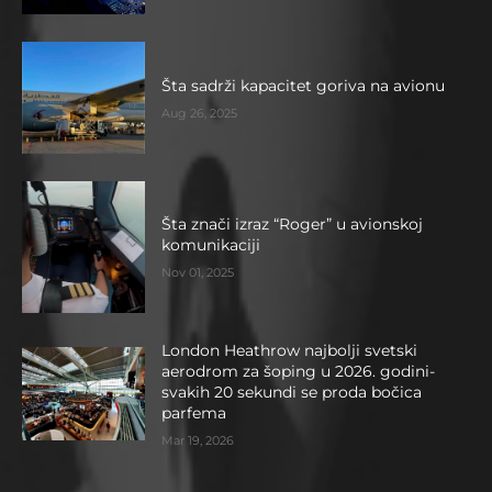
Šta sadrži kapacitet goriva na avionu
Aug 26, 2025
Šta znači izraz “Roger” u avionskoj
komunikaciji
Nov 01, 2025
London Heathrow najbolji svetski
aerodrom za šoping u 2026. godini-
svakih 20 sekundi se proda bočica
parfema
Mar 19, 2026