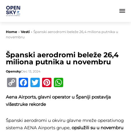
Home
»
Vesti
»
Španski aerodromi beleže 26,4 miliona putnika u
novembru
Španski aerodromi beleže 26,4
miliona putnika u novembru
Opensky
Dec 13, 2024
Copy
Facebook
Twitter
Pinterest
WhatsApp
Link
Aena Airports, glavni operator u Španiji postavlja
višestruke rekorde
Španski aerodromi u okviru glavne mreže operativnog
sistema AENA Airports grupe,
opslužili su u novembru