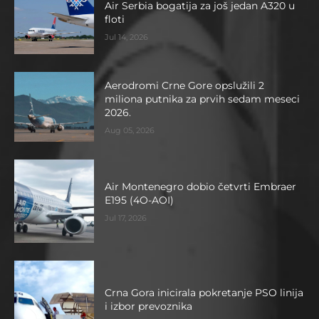
Air Serbia bogatija za još jedan A320 u
floti
Jul 14, 2026
Aerodromi Crne Gore opslužili 2
miliona putnika za prvih sedam meseci
2026.
Aug 05, 2026
Air Montenegro dobio četvrti Embraer
E195 (4O-AOI)
Jul 17, 2026
Crna Gora inicirala pokretanje PSO linija
i izbor prevoznika