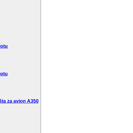
lotu
lotu
šta za avion A350