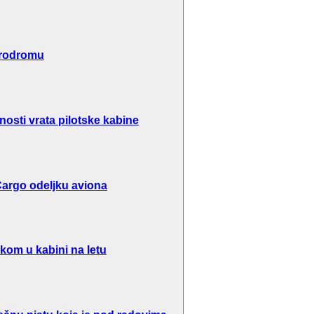
erodromu
osti vrata pilotske kabine
argo odeljku aviona
kom u kabini na letu