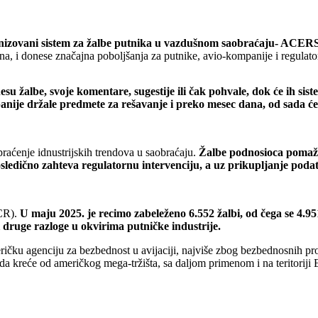
izovani sistem za žalbe putnika u vazdušnom saobraćaju- ACERS
ina, i donese značajna poboljšanja za putnike, avio-kompanije i regulato
u žalbe, svoje komentare, sugestije ili čak pohvale, dok će ih si
panije držale predmete za rešavanje i preko mesec dana, od sada ć
 praćenje idnustrijskih trendova u saobraćaju.
Žalbe podnosioca pomažu
ledično zahteva regulatornu intervenciju, a uz prikupljanje podat
CR).
U maju 2025. je recimo zabeleženo 6.552 žalbi, od čega se 4.95
i druge razloge u okvirima putničke industrije.
ičku agenciju za bezbednost u avijaciji, najviše zbog bezbednosnih pr
a kreće od američkog mega-tržišta, sa daljom primenom i na teritoriji 