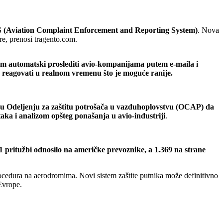
 (Aviation Complaint Enforcement and Reporting System)
. Nova
re, prenosi tragento.com.
stem automatski proslediti avio-kompanijama putem e-maila i
e reagovati u realnom vremenu što je moguće ranije.
 Odeljenju za zaštitu potrošača u vazduhoplovstvu (OCAP) da
aka i analizom opšteg ponašanja u avio-industriji
.
1 pritužbi odnosilo na američke prevoznike, a 1.369 na strane
ocedura na aerodromima. Novi sistem zaštite putnika može definitivno
Evrope.