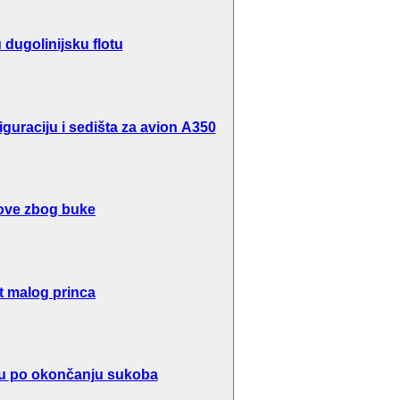
dugolinijsku flotu
guraciju i sedišta za avion A350
ove zbog buke
t malog princa
inu po okončanju sukoba