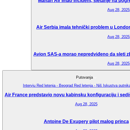
Mahan Air imao incident, sletanje na pogr
Aug 28, 2025
Air Serbia imala tehnički problem u London
Aug 28, 2025
Avion SAS-a morao nepredviđeno da sleti zbo
Aug 28, 2025
Putovanja
Intervju
Red letenja - Beograd
Red letenja - Niš
Iskustva putni
Air France predstavio novu kabinsku konfiguraciju i sedi
Aug 28, 2025
Antoine De Exupery pilot malog princa