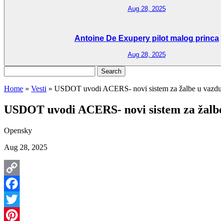
Aug 28, 2025
Antoine De Exupery pilot malog princa
Aug 28, 2025
Search
for:
Home
»
Vesti
»
USDOT uvodi ACERS- novi sistem za žalbe u vazdu
USDOT uvodi ACERS- novi sistem za žalb
Opensky
Aug 28, 2025
Copy
Link
Facebook
Twitter