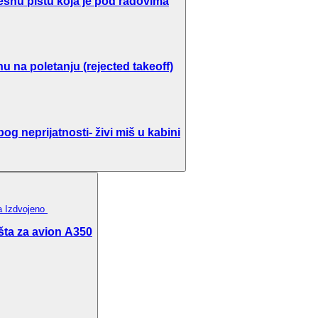
ešnu pistu koja je pod radovima
u na poletanju (rejected takeoff)
g neprijatnosti- živi miš u kabini
ka
Izdvojeno
šta za avion A350