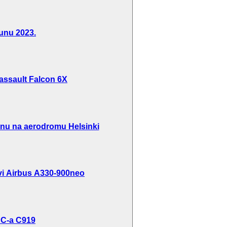
unu 2023.
 Dassault Falcon 6X
inu na aerodromu Helsinki
rvi Airbus A330-900neo
AC-a C919