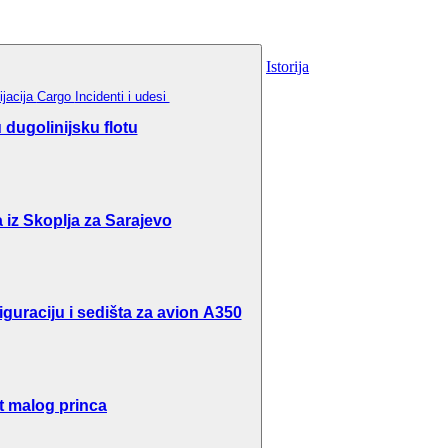
Istorija
ijacija
Cargo
Incidenti i udesi
dugolinijsku flotu
 iz Skoplja za Sarajevo
guraciju i sedišta za avion A350
t malog princa