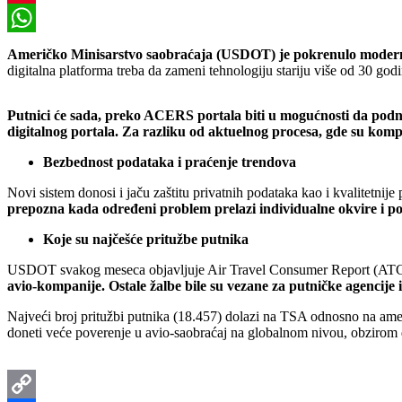
Pinterest
WhatsApp
Američko Minisarstvo saobraćaja (USDOT) je pokrenulo modern
digitalna platforma treba da zameni tehnologiju stariju više od 30 god
Putnici će sada, preko ACERS portala biti u mogućnosti da podnes
digitalnog portala. Za razliku od aktuelnog procesa, gde su kom
Bezbednost podataka i praćenje trendova
Novi sistem donosi i jaču zaštitu privatnih podataka kao i kvalitetnije
prepozna kada određeni problem prelazi individualne okvire i pos
Koje su najčešće pritužbe putnika
USDOT svakog meseca objavljuje Air Travel Consumer Report (AT
avio-kompanije. Ostale žalbe bile su vezane za putničke agencije 
Najveći broj pritužbi putnika (18.457) dolazi na TSA odnosno na amer
doneti veće poverenje u avio-saobraćaj na globalnom nivou, obzirom d