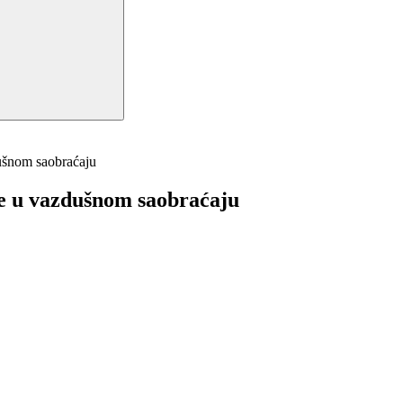
šnom saobraćaju
e u vazdušnom saobraćaju