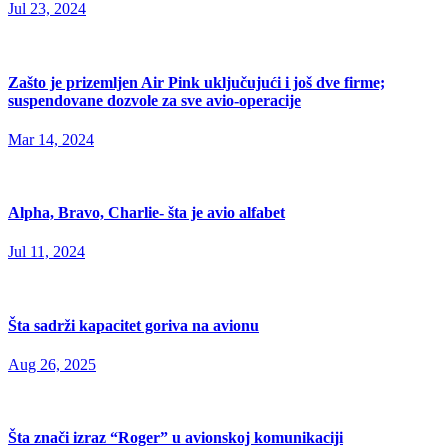
Jul 23, 2024
Zašto je prizemljen Air Pink uključujući i još dve firme;
suspendovane dozvole za sve avio-operacije
Mar 14, 2024
Alpha, Bravo, Charlie- šta je avio alfabet
Jul 11, 2024
Šta sadrži kapacitet goriva na avionu
Aug 26, 2025
Šta znači izraz “Roger” u avionskoj komunikaciji