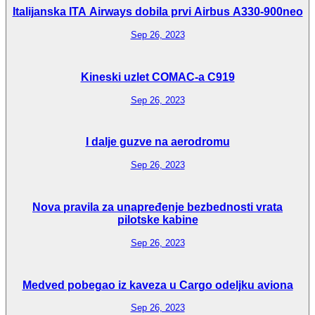
Italijanska ITA Airways dobila prvi Airbus A330-900neo
Sep 26, 2023
Kineski uzlet COMAC-a C919
Sep 26, 2023
I dalje guzve na aerodromu
Sep 26, 2023
Nova pravila za unapređenje bezbednosti vrata
pilotske kabine
Sep 26, 2023
Medved pobegao iz kaveza u Cargo odeljku aviona
Sep 26, 2023