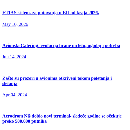
ETIAS sistem- za putovanja u EU od kraja 2026.
May 10, 2026
Avionski Catering- evolucija hrane na letu, ugođaj i potreba
Jun 14, 2024
Zašto su prozori u avionima otkriveni tokom poletanja i
sletanja
Apr 04, 2024
Aerodrom Niš dobio novi terminal- sledeće godine se očekuje
preko 500.000 putnika