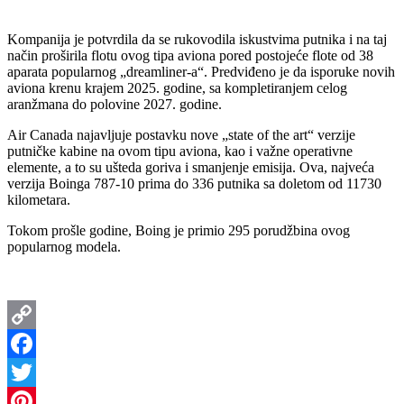
Kompanija je potvrdila da se rukovodila iskustvima putnika i na taj
način proširila flotu ovog tipa aviona pored postojeće flote od 38
aparata popularnog „dreamliner-a“. Predviđeno je da isporuke novih
aviona krenu krajem 2025. godine, sa kompletiranjem celog
aranžmana do polovine 2027. godine.
Air Canada najavljuje postavku nove „state of the art“ verzije
putničke kabine na ovom tipu aviona, kao i važne operativne
elemente, a to su ušteda goriva i smanjenje emisija. Ova, najveća
verzija Boinga 787-10 prima do 336 putnika sa doletom od 11730
kilometara.
Tokom prošle godine, Boing je primio 295 porudžbina ovog
popularnog modela.
Copy
Link
Facebook
Twitter