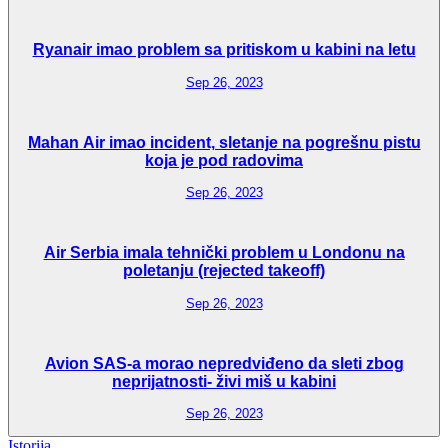
Ryanair imao problem sa pritiskom u kabini na letu
Sep 26, 2023
Mahan Air imao incident, sletanje na pogrešnu pistu
koja je pod radovima
Sep 26, 2023
Air Serbia imala tehnički problem u Londonu na
poletanju (rejected takeoff)
Sep 26, 2023
Avion SAS-a morao nepredviđeno da sleti zbog
neprijatnosti- živi miš u kabini
Sep 26, 2023
Istorija