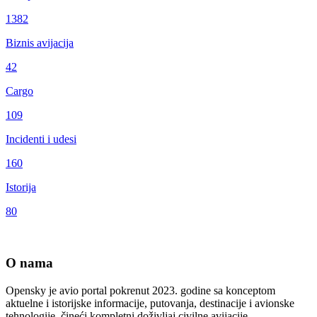
1382
Biznis avijacija
42
Cargo
109
Incidenti i udesi
160
Istorija
80
O nama
Opensky je avio portal pokrenut 2023. godine sa konceptom
aktuelne i istorijske informacije, putovanja, destinacije i avionske
tehnologije čineći kompletni doživljaj civilne avijacije.