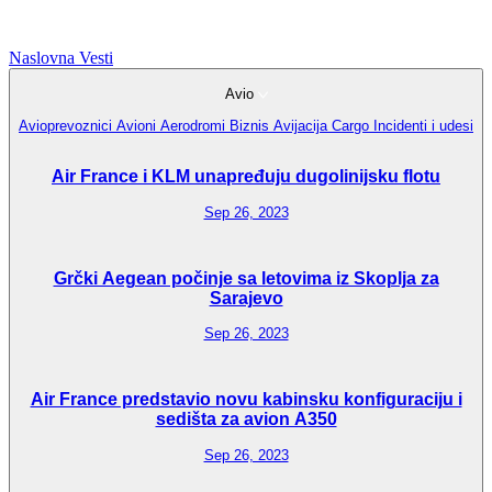
Naslovna
Vesti
Avio
Avioprevoznici
Avioni
Aerodromi
Biznis Avijacija
Cargo
Incidenti i udesi
Air France i KLM unapređuju dugolinijsku flotu
Sep 26, 2023
Grčki Aegean počinje sa letovima iz Skoplja za
Sarajevo
Sep 26, 2023
Air France predstavio novu kabinsku konfiguraciju i
sedišta za avion A350
Sep 26, 2023