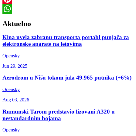
Pinterest
WhatsApp
Aktuelno
Kina uvela zabranu transporta portabl punjača za
elektronske aparate na letovima
Opensky
Jun 29, 2025
Aerodrom u Nišu tokom jula 49.965 putnika (+6%)
Opensky
Aug 03, 2026
Rumunski Tarom predstavio lizovani A320 u
nestandardnim bojama
Opensky