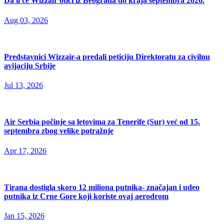
Da li će Wizzair otići iz Beograda do kraja septembra 2026.
Aug 03, 2026
Predstavnici Wizzair-a predali peticiju Direktoratu za civilnu
avijaciju Srbije
Jul 13, 2026
Air Serbia počinje sa letovima za Tenerife (Sur) već od 15.
septembra zbog velike potražnje
Apr 17, 2026
Tirana dostigla skoro 12 miliona putnika- značajan i udeo
putnika iz Crne Gore koji koriste ovaj aerodrom
Jan 15, 2026