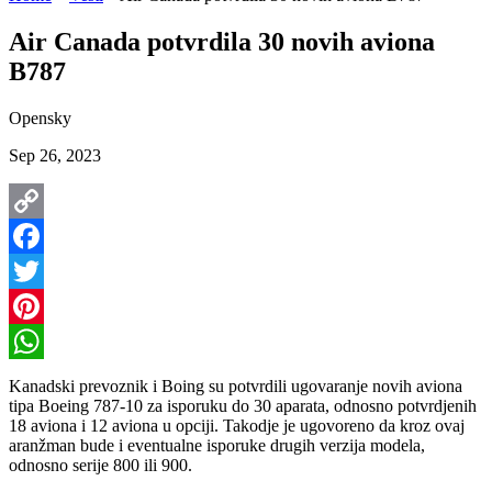
Air Canada potvrdila 30 novih aviona
B787
Opensky
Sep 26, 2023
Copy
Link
Facebook
Twitter
Pinterest
WhatsApp
Kanadski prevoznik i Boing su potvrdili ugovaranje novih aviona
tipa Boeing 787-10 za isporuku do 30 aparata, odnosno potvrdjenih
18 aviona i 12 aviona u opciji. Takodje je ugovoreno da kroz ovaj
aranžman bude i eventualne isporuke drugih verzija modela,
odnosno serije 800 ili 900.