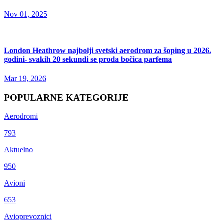
Nov 01, 2025
London Heathrow najbolji svetski aerodrom za šoping u 2026.
godini- svakih 20 sekundi se proda bočica parfema
Mar 19, 2026
POPULARNE KATEGORIJE
Aerodromi
793
Aktuelno
950
Avioni
653
Avioprevoznici