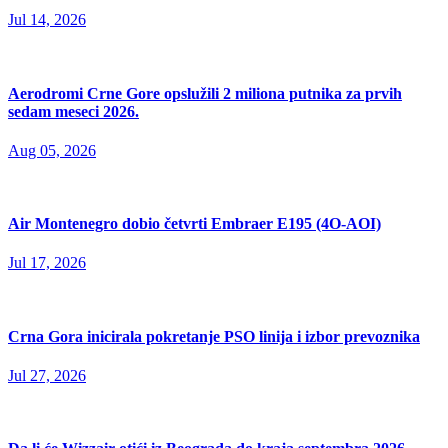
Jul 14, 2026
Aerodromi Crne Gore opslužili 2 miliona putnika za prvih
sedam meseci 2026.
Aug 05, 2026
Air Montenegro dobio četvrti Embraer E195 (4O-AOI)
Jul 17, 2026
Crna Gora inicirala pokretanje PSO linija i izbor prevoznika
Jul 27, 2026