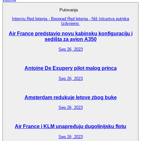
Putovanja
Intervju
Red letenja - Beograd
Red letenja - Niš
Iskustva putnika
Izdvojeno
Air France predstavio novu kabinsku konfiguraciju i
sedišta za avion A350
Sep 26, 2023
Antoine De Exupery pilot malog princa
Sep 26, 2023
Amsterdam redukuje letove zbog buke
Sep 26, 2023
Air France i KLM unapređuju dugolinijsku flotu
Sep 26, 2023