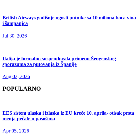
British Airways godišnje ugosti putnike sa 10 miliona boca vina
i šampanjca
Jul 30, 2026
Italija je formalno suspendovala primenu Šengenskog
sporazuma za putovanja iz Španije
Aug 02, 2026
POPULARNO
EES sistem ulaska i izlaska iz EU kreće 10. aprila- otisak prsta
menja pečate u pasošima
Apr 05, 2026