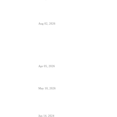
Italija je formalno suspendovala primenu
Šengenskog sporazuma za putovanja iz Španije
Aug 02, 2026
POPULARNO
EES sistem ulaska i izlaska iz EU kreće 10.
aprila- otisak prsta menja pečate u pasošima
Apr 05, 2026
ETIAS sistem- za putovanja u EU od kraja 2026.
May 10, 2026
Avionski Catering- evolucija hrane na letu,
ugođaj i potreba
Jun 14, 2024