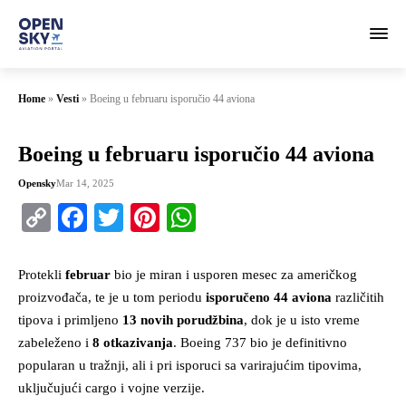
Home
»
Vesti
»
Boeing u februaru isporučio 44 aviona
Boeing u februaru isporučio 44 aviona
Opensky
Mar 14, 2025
Copy
Facebook
Twitter
Pinterest
WhatsApp
Link
Protekli
februar
bio je miran i usporen mesec za američkog
proizvođača, te je u tom periodu
isporučeno 44 aviona
različitih
tipova i primljeno
13 novih porudžbina
, dok je u isto vreme
zabeleženo i
8 otkazivanja
. Boeing 737 bio je definitivno
popularan u tražnji, ali i pri isporuci sa varirajućim tipovima,
uključujući cargo i vojne verzije.