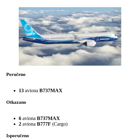
Poručeno
13
aviona
B737MAX
Otkazano
6
aviona
B737MAX
2
aviona
B777F
(Cargo)
Isporučeno