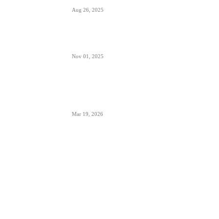
Aug 26, 2025
Šta znači izraz “Roger” u avionskoj komunikaciji
Nov 01, 2025
London Heathrow najbolji svetski aerodrom za
šoping u 2026. godini- svakih 20 sekundi se
proda bočica parfema
Mar 19, 2026
POPULARNE KATEGORIJE
Aerodromi
794
Aktuelno
952
Avioni
654
Avioprevoznici
1383