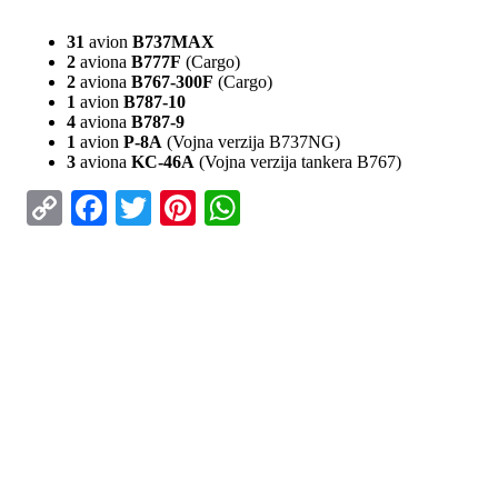
31
avion
B737MAX
2
aviona
B777F
(Cargo)
2
aviona
B767-300F
(Cargo)
1
avion
B787-10
4
aviona
B787-9
1
avion
P-8A
(Vojna verzija B737NG)
3
aviona
KC-46A
(Vojna verzija tankera B767)
Copy
Facebook
Twitter
Pinterest
WhatsApp
Link
ISTAKNUTO
Air Serbia oborila rekord sa 22.000 putnika koji