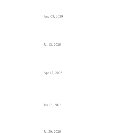
Da li će Wizzair otići iz Beograda do kraja
septembra 2026.
Aug 03, 2026
Predstavnici Wizzair-a predali peticiju
Direktoratu za civilnu avijaciju Srbije
Jul 13, 2026
Air Serbia počinje sa letovima za Tenerife (Sur)
već od 15. septembra zbog velike potražnje
Apr 17, 2026
Tirana dostigla skoro 12 miliona putnika-
značajan i udeo putnika iz Crne Gore koji koriste
ovaj aerodrom
Jan 15, 2026
British Airways godišnje ugosti putnike sa 10
miliona boca vina i šampanjca
Jul 30, 2026