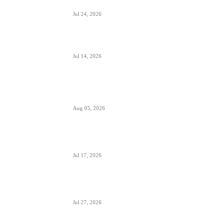
su prevezeni tokom dana
Jul 24, 2026
Air Serbia bogatija za još jedan A320 u floti
Jul 14, 2026
Aerodromi Crne Gore opslužili 2 miliona
putnika za prvih sedam meseci 2026.
Aug 05, 2026
Air Montenegro dobio četvrti Embraer E195
(4O-AOI)
Jul 17, 2026
Crna Gora inicirala pokretanje PSO linija i izbor
prevoznika
Jul 27, 2026