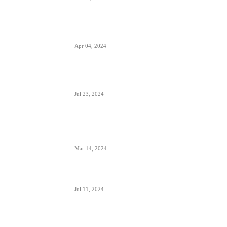
Zašto su prozori u avionima otkriveni tokom
poletanja i sletanja
Apr 04, 2024
Aerodrom Niš dobio novi terminal- sledeće
godine se očekuje preko 500.000 putnika
Jul 23, 2024
Zašto je prizemljen Air Pink uključujući i još dve
firme; suspendovane dozvole za sve avio-
operacije
Mar 14, 2024
Alpha, Bravo, Charlie- šta je avio alfabet
Jul 11, 2024
Šta sadrži kapacitet goriva na avionu