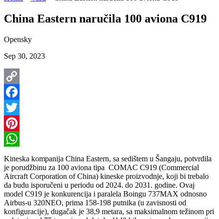
China Eastern naručila 100 aviona C919
Opensky
Sep 30, 2023
Copy
Link
Facebook
Twitter
Pinterest
WhatsApp
Kineska kompanija China Eastern, sa sedištem u Šangaju, potvrdila
je porudžbinu za 100 aviona tipa COMAC C919 (Commercial
Aircraft Corporation of China) kineske proizvodnje, koji bi trebalo
da budu isporučeni u periodu od 2024. do 2031. godine. Ovaj
model C919 je konkurencija i paralela Boingu 737MAX odnosno
Airbus-u 320NEO, prima 158-198 putnika (u zavisnosti od
konfiguracije), dugačak je 38,9 metara, sa maksimalnom težinom pri