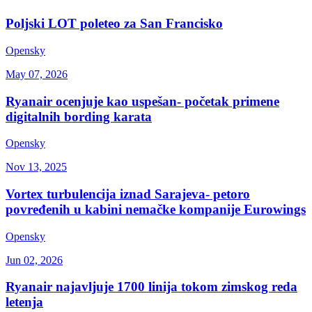
Poljski LOT poleteo za San Francisko
Opensky
May 07, 2026
Ryanair ocenjuje kao uspešan- početak primene
digitalnih bording karata
Opensky
Nov 13, 2025
Vortex turbulencija iznad Sarajeva- petoro
povređenih u kabini nemačke kompanije Eurowings
Opensky
Jun 02, 2026
Ryanair najavljuje 1700 linija tokom zimskog reda
letenja