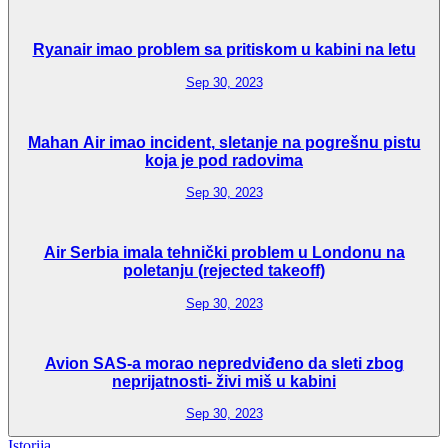
Ryanair imao problem sa pritiskom u kabini na letu
Sep 30, 2023
Mahan Air imao incident, sletanje na pogrešnu pistu
koja je pod radovima
Sep 30, 2023
Air Serbia imala tehnički problem u Londonu na
poletanju (rejected takeoff)
Sep 30, 2023
Avion SAS-a morao nepredviđeno da sleti zbog
neprijatnosti- živi miš u kabini
Sep 30, 2023
Istorija