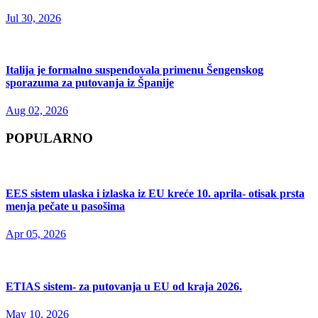
Jul 30, 2026
Italija je formalno suspendovala primenu Šengenskog
sporazuma za putovanja iz Španije
Aug 02, 2026
POPULARNO
EES sistem ulaska i izlaska iz EU kreće 10. aprila- otisak prsta
menja pečate u pasošima
Apr 05, 2026
ETIAS sistem- za putovanja u EU od kraja 2026.
May 10, 2026