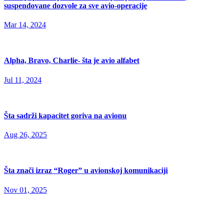
suspendovane dozvole za sve avio-operacije
Mar 14, 2024
Alpha, Bravo, Charlie- šta je avio alfabet
Jul 11, 2024
Šta sadrži kapacitet goriva na avionu
Aug 26, 2025
Šta znači izraz “Roger” u avionskoj komunikaciji
Nov 01, 2025