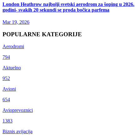
London Heathrow najbolji svetski aerodrom za šoping u 2026.
godini- svakih 20 sekundi se proda bočica parfema
Mar 19, 2026
POPULARNE KATEGORIJE
Aerodromi
794
Aktuelno
952
Avioni
654
Avioprevoznici
1383
Biznis avijacija