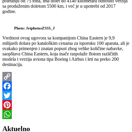
poletanju od 75 tona, ima dolet do 4140 kilometara odnosno verzija
sa produženim doletom 5500 km, i već je u upotrebi od 2017
godine.
Photo: JetphotosZSSS_J
Vrednost ovog ugovora sa kompanijom China Eastern je 9,9
milijardi dolara po kataloškim cenama za isporuku 100 aparata, ali je
svakako primenjen i znatan popust zbog velike količine nabavke,
saopštava China Eastern, koja inače raspolaže flotom različitih
modela i verzija aviona tipa Boeing i Airbus i leti na preko 200
destinacija.
Copy
Link
Facebook
Twitter
Pinterest
WhatsApp
Aktuelno