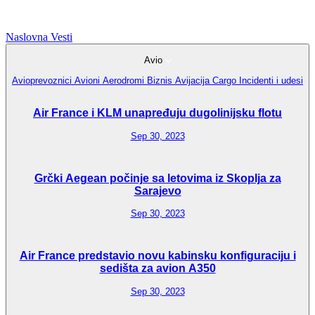
Naslovna
Vesti
Avio
Avioprevoznici
Avioni
Aerodromi
Biznis Avijacija
Cargo
Incidenti i udesi
Air France i KLM unapređuju dugolinijsku flotu
Sep 30, 2023
Grčki Aegean počinje sa letovima iz Skoplja za
Sarajevo
Sep 30, 2023
Air France predstavio novu kabinsku konfiguraciju i
sedišta za avion A350
Sep 30, 2023