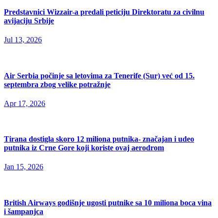
Predstavnici Wizzair-a predali peticiju Direktoratu za civilnu
avijaciju Srbije
Jul 13, 2026
Air Serbia počinje sa letovima za Tenerife (Sur) već od 15.
septembra zbog velike potražnje
Apr 17, 2026
Tirana dostigla skoro 12 miliona putnika- značajan i udeo
putnika iz Crne Gore koji koriste ovaj aerodrom
Jan 15, 2026
British Airways godišnje ugosti putnike sa 10 miliona boca vina
i šampanjca