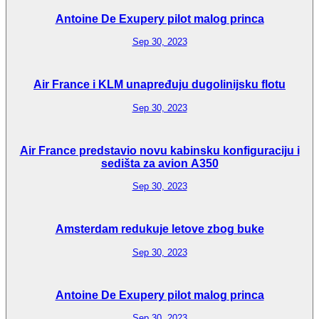
Antoine De Exupery pilot malog princa
Sep 30, 2023
Air France i KLM unapređuju dugolinijsku flotu
Sep 30, 2023
Air France predstavio novu kabinsku konfiguraciju i
sedišta za avion A350
Sep 30, 2023
Amsterdam redukuje letove zbog buke
Sep 30, 2023
Antoine De Exupery pilot malog princa
Sep 30, 2023