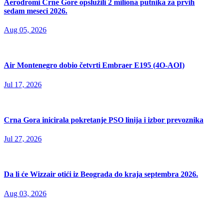
Aerodromi Crne Gore opslužili 2 miliona putnika za prvih
sedam meseci 2026.
Aug 05, 2026
Air Montenegro dobio četvrti Embraer E195 (4O-AOI)
Jul 17, 2026
Crna Gora inicirala pokretanje PSO linija i izbor prevoznika
Jul 27, 2026
Da li će Wizzair otići iz Beograda do kraja septembra 2026.
Aug 03, 2026