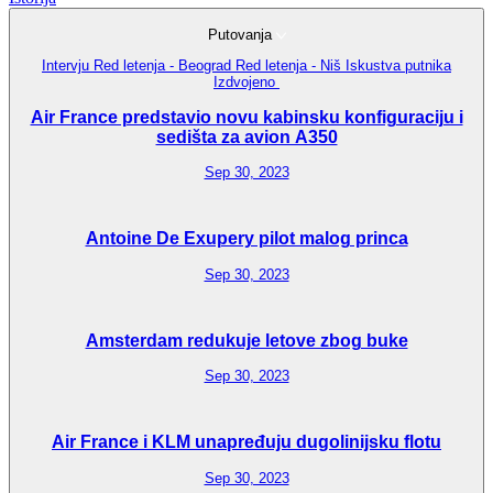
Putovanja
Intervju
Red letenja - Beograd
Red letenja - Niš
Iskustva putnika
Izdvojeno
Air France predstavio novu kabinsku konfiguraciju i
sedišta za avion A350
Sep 30, 2023
Antoine De Exupery pilot malog princa
Sep 30, 2023
Amsterdam redukuje letove zbog buke
Sep 30, 2023
Air France i KLM unapređuju dugolinijsku flotu
Sep 30, 2023