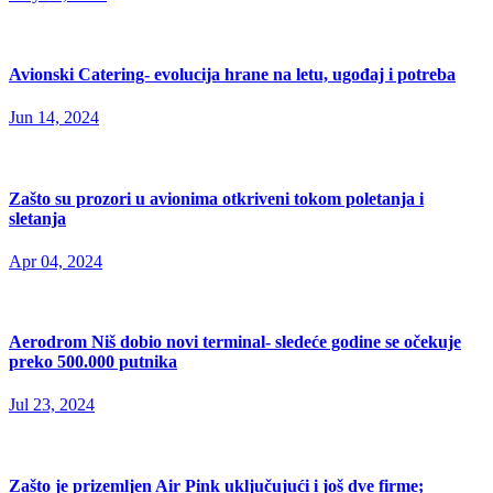
Avionski Catering- evolucija hrane na letu, ugođaj i potreba
Jun 14, 2024
Zašto su prozori u avionima otkriveni tokom poletanja i
sletanja
Apr 04, 2024
Aerodrom Niš dobio novi terminal- sledeće godine se očekuje
preko 500.000 putnika
Jul 23, 2024
Zašto je prizemljen Air Pink uključujući i još dve firme;