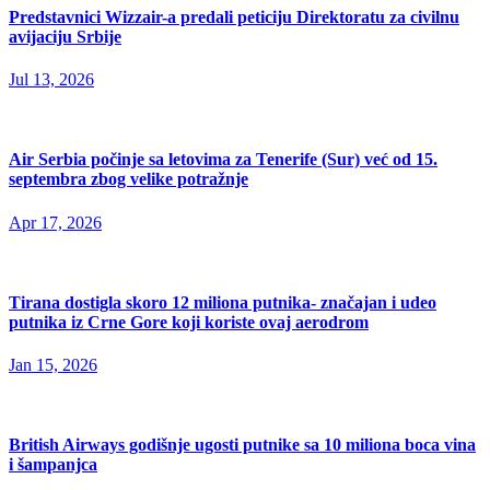
Predstavnici Wizzair-a predali peticiju Direktoratu za civilnu
avijaciju Srbije
Jul 13, 2026
Air Serbia počinje sa letovima za Tenerife (Sur) već od 15.
septembra zbog velike potražnje
Apr 17, 2026
Tirana dostigla skoro 12 miliona putnika- značajan i udeo
putnika iz Crne Gore koji koriste ovaj aerodrom
Jan 15, 2026
British Airways godišnje ugosti putnike sa 10 miliona boca vina
i šampanjca