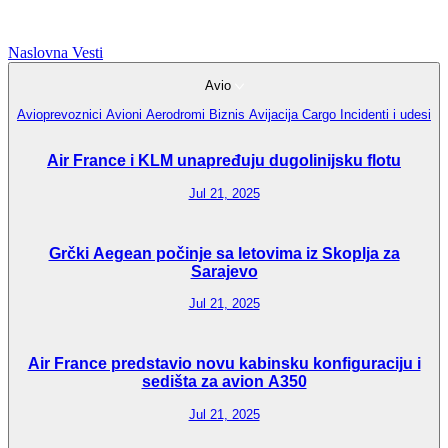
Naslovna
Vesti
Avio
Avioprevoznici
Avioni
Aerodromi
Biznis Avijacija
Cargo
Incidenti i udesi
Air France i KLM unapređuju dugolinijsku flotu
Jul 21, 2025
Grčki Aegean počinje sa letovima iz Skoplja za
Sarajevo
Jul 21, 2025
Air France predstavio novu kabinsku konfiguraciju i
sedišta za avion A350
Jul 21, 2025