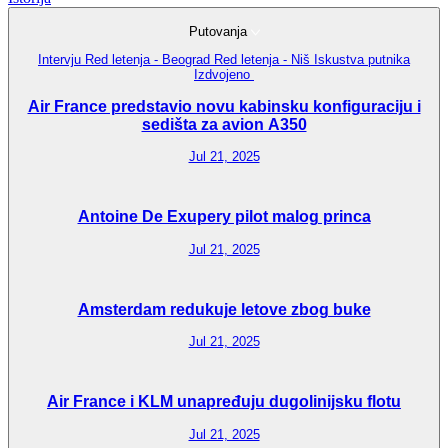
Putovanja
Intervju
Red letenja - Beograd
Red letenja - Niš
Iskustva putnika
Izdvojeno
Air France predstavio novu kabinsku konfiguraciju i
sedišta za avion A350
Jul 21, 2025
Antoine De Exupery pilot malog princa
Jul 21, 2025
Amsterdam redukuje letove zbog buke
Jul 21, 2025
Air France i KLM unapređuju dugolinijsku flotu
Jul 21, 2025