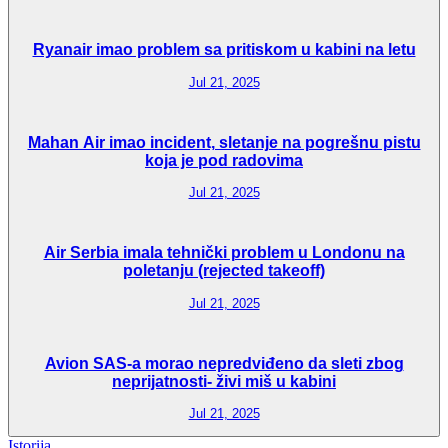
Ryanair imao problem sa pritiskom u kabini na letu
Jul 21, 2025
Mahan Air imao incident, sletanje na pogrešnu pistu
koja je pod radovima
Jul 21, 2025
Air Serbia imala tehnički problem u Londonu na
poletanju (rejected takeoff)
Jul 21, 2025
Avion SAS-a morao nepredviđeno da sleti zbog
neprijatnosti- živi miš u kabini
Jul 21, 2025
Istorija