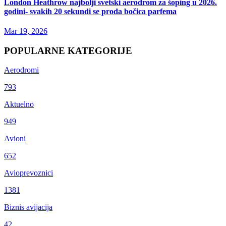
London Heathrow najbolji svetski aerodrom za šoping u 2026.
godini- svakih 20 sekundi se proda bočica parfema
Mar 19, 2026
POPULARNE KATEGORIJE
Aerodromi
793
Aktuelno
949
Avioni
652
Avioprevoznici
1381
Biznis avijacija
42