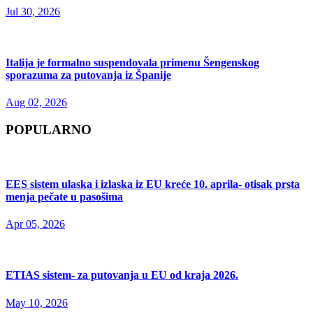
Jul 30, 2026
Italija je formalno suspendovala primenu Šengenskog
sporazuma za putovanja iz Španije
Aug 02, 2026
POPULARNO
EES sistem ulaska i izlaska iz EU kreće 10. aprila- otisak prsta
menja pečate u pasošima
Apr 05, 2026
ETIAS sistem- za putovanja u EU od kraja 2026.
May 10, 2026