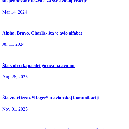
suspendovane dozvole za sve avio-operacije
Mar 14, 2024
Alpha, Bravo, Charlie- šta je avio alfabet
Jul 11, 2024
Šta sadrži kapacitet goriva na avionu
Aug 26, 2025
Šta znači izraz “Roger” u avionskoj komunikaciji
Nov 01, 2025