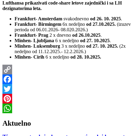
Lufthansa prikazivati code-share letove zajednički i sa LH
dezignatorima leta.
Frankfurt- Amsterdam
svakodnevno
od 26. 10. 2025
.
Frankfurt- Birmingem
6x nedeljno
od 27.10.2025.
(izuzev
perioda od 06.01.2026- 08.020.2026.)
Frankfurt- Prag
2 x dnevno
od 26.10.2025
.
Minhen- Ljubljana
6 x nedeljno
od 27. 10.2025
.
Minhen- Luksemburg
3 x nedeljno
od 27. 10. 2025.
(2x
nedeljno od 11.12.2025.- 12.2.2026.)
Minhen- Cirih
6 x nedeljno
od 28. 10.2025.
Copy
Link
Facebook
Twitter
Pinterest
WhatsApp
Aktuelno