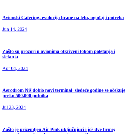
Avionski Catering- evolucija hrane na letu, ugođaj i potreba
Jun 14, 2024
Zašto su prozori u avionima otkriveni tokom poletanja i
sletanja
Apr 04, 2024
Aerodrom Niš dobio novi terminal- sledeće godine se očekuje
preko 500.000 putnika
Jul 23, 2024
Zašto je prizemljen Air Pink uključujući i još dve firme;