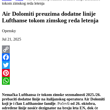
tokom zimskog reda letenja
Air Dolomiti preuzima dodatne linije
Lufthanse tokom zimskog reda letenja
Opensky
Jul 21, 2025
Copy
Link
Facebook
Twitter
Pinterest
WhatsApp
Nemačka Lufthansa će tokom zimske sezonalnosti 2025./26.
prebaciti dodatne linije na italijanskog operatora Air Dolomiti
koji je i član Lufthansine familje
. Počevši
od 26. oktobra,
određene linije nosiće dezignator na broju leta EN, dok će