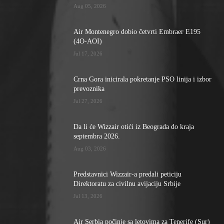
Aug 05, 2026
Air Montenegro dobio četvrti Embraer E195
(4O-AOI)
Jul 17, 2026
Crna Gora inicirala pokretanje PSO linija i izbor
prevoznika
Jul 27, 2026
Da li će Wizzair otići iz Beograda do kraja
septembra 2026.
Aug 03, 2026
Predstavnici Wizzair-a predali peticiju
Direktoratu za civilnu avijaciju Srbije
Jul 13, 2026
Air Serbia počinje sa letovima za Tenerife (Sur)