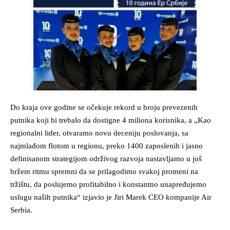
Do kraja ove godine se očekuje rekord u broju prevezenih
putnika koji bi trebalo da dostigne 4 miliona korisnika, a „Kao
regionalni lider, otvaramo novu deceniju poslovanja, sa
najmlađom flotom u regionu, preko 1400 zaposlenih i jasno
definisanom strategijom održivog razvoja nastavljamo u još
bržem ritmu spremni da se prilagodimo svakoj promeni na
tržištu, da poslujemo profitabilno i konstantno unapređujemo
uslugu naših putnika“ izjavio je Jiri Marek CEO kompanije Air
Serbia.