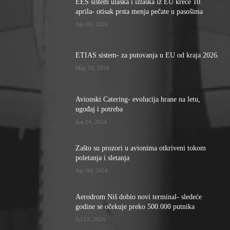
EES sistem ulaska i izlaska iz EU kreće 10.
aprila- otisak prsta menja pečate u pasošima
Apr 05, 2026
ETIAS sistem- za putovanja u EU od kraja 2026.
May 10, 2026
Avionski Catering- evolucija hrane na letu,
ugođaj i potreba
Jun 14, 2024
Zašto su prozori u avionima otkriveni tokom
poletanja i sletanja
Apr 04, 2024
Aerodrom Niš dobio novi terminal- sledeće
godine se očekuje preko 500.000 putnika
Jul 23, 2024