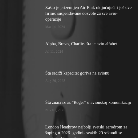
Zašto je prizemljen Air Pink uključujući i još dve
firme; suspendovane dozvole za sve avio-
operacije
Mar 14, 2024
Alpha, Bravo, Charlie- šta je avio alfabet
Jul 11, 2024
Šta sadrži kapacitet goriva na avionu
Aug 26, 2025
Šta znači izraz “Roger” u avionskoj komunikaciji
Nov 01, 2025
London Heathrow najbolji svetski aerodrom za
šoping u 2026. godini- svakih 20 sekundi se