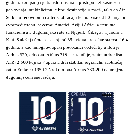
godina, kompanija je transformisana u pristupu i efikasnošću
poslovanja, multipliciran je broj destinacija u mreži, tako da Air
Serbia u redovnom i čarter saobraćaju leti na više od 80 linija, u
evromediteranu, severnoj Americi, Aziji i Africi, a trenutno
funkcionišu 3 dugolinijske rute za Njujork, Čikago i Tjanđin u
Kini. Sadašnja flota se sastoji od 35 aviona prosečne starosti 16,4
godina, a kao mnogi evropski prevoznici vodeći tip u floti je
Airbus 320, odnosno Airbus 319 iste familije, zatim turboelisni
ATR72-600 koji sa 7 aparata drži stabilan regionalni saobraćaj,
zatim Embraer 195 i 2 širokotrupna Airbus 330-200 namenjena
dugolinijskom saobraćaju.