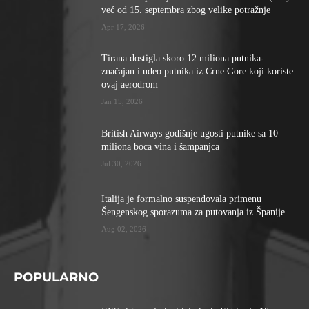
već od 15. septembra zbog velike potražnje
Apr 17, 2026
Tirana dostigla skoro 12 miliona putnika-
značajan i udeo putnika iz Crne Gore koji koriste
ovaj aerodrom
Jan 15, 2026
British Airways godišnje ugosti putnike sa 10
miliona boca vina i šampanjca
Jul 30, 2026
Italija je formalno suspendovala primenu
Šengenskog sporazuma za putovanja iz Španije
Aug 02, 2026
POPULARNO