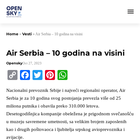
Home
Vesti
»
»
Air Serbia – 10 godina na visini
Air Serbia – 10 godina na visini
Opensky
Oct 27, 2023
Copy
Facebook
Twitter
Pinterest
WhatsApp
Link
Nacionalni prevoznik Srbije i najveći regionalni operator, Air
Serbia je za 10 godina svog postojanja prevezla više od 25
miliona putnika i obavila preko 310.000 letova.
Desetogodišnjica kompanije obeležena je prigodnom svečanošću
u muzeju savremene umetnosti, sa velikim brojem zaposlenih
kao i drugih poštovaoca i ljubitelja srpskog avioprevoznika i
avijacije.