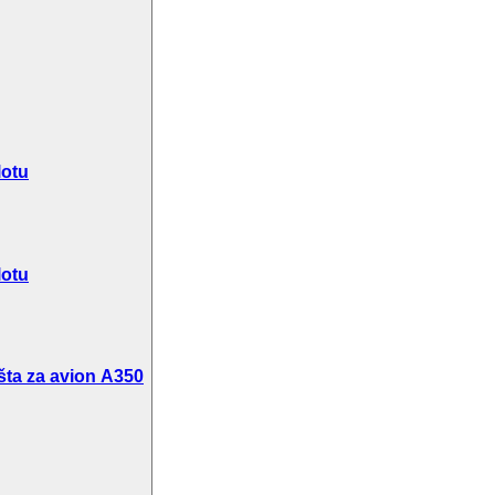
lotu
lotu
šta za avion A350