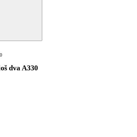
30
 još dva A330