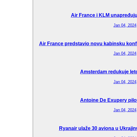
Air France i KLM unapređuju 
Jan 04, 2024
Air France predstavio novu kabinsku konfi
Jan 04, 2024
Amsterdam redukuje let
Jan 04, 2024
Antoine De Exupery pilo
Jan 04, 2024
Ryanair ulaže 30 aviona u Ukraj