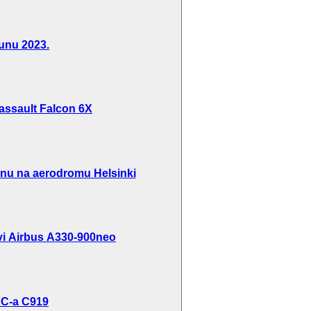
unu 2023.
 Dassault Falcon 6X
inu na aerodromu Helsinki
rvi Airbus A330-900neo
AC-a C919