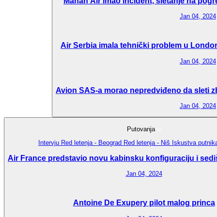
Mahan Air imao incident, sletanje na pogr
Jan 04, 2024
Air Serbia imala tehnički problem u London
Jan 04, 2024
Avion SAS-a morao nepredviđeno da sleti zbo
Jan 04, 2024
Putovanja
Intervju
Red letenja - Beograd
Red letenja - Niš
Iskustva putni
Air France predstavio novu kabinsku konfiguraciju i sedi
Jan 04, 2024
Antoine De Exupery pilot malog princa