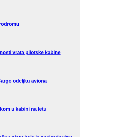
erodromu
osti vrata pilotske kabine
argo odeljku aviona
kom u kabini na letu