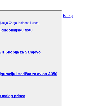
Istorija
ijacija
Cargo
Incidenti i udesi
dugolinijsku flotu
 iz Skoplja za Sarajevo
guraciju i sedišta za avion A350
t malog princa