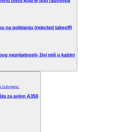
ešnu pistu koja je pod radovima
u na poletanju (rejected takeoff)
g neprijatnosti- živi miš u kabini
ka
Izdvojeno
šta za avion A350