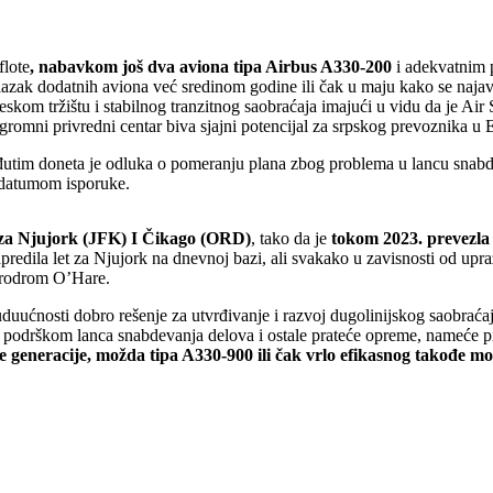
flote
, nabavkom još dva aviona tipa Airbus A330-200
i adekvatnim p
dolazak dodatnih aviona već sredinom godine ili čak u maju kako se najav
eskom tržištu i stabilnog tranzitnog saobraćaja imajući u vidu da je Ai
omni privredni centar biva sjajni potencijal za srpskog prevoznika u 
tim doneta je odluka o pomeranju plana zbog problema u lancu snabde
 datumom isporuke.
D za Njujork (JFK) I Čikago (ORD)
, tako da je
tokom 2023. prevezla v
redila let za Njujork na dnevnoj bazi, ali svakako u zavisnosti od upr
aerodrom O’Hare.
duućnosti dobro rešenje za utvrđivanje i razvoj dugolinijskog saobraća
 podrškom lanca snabdevanja delova i ostale prateće opreme, nameće p
e generacije, možda tipa A330-900 ili čak vrlo efikasnog takođe 