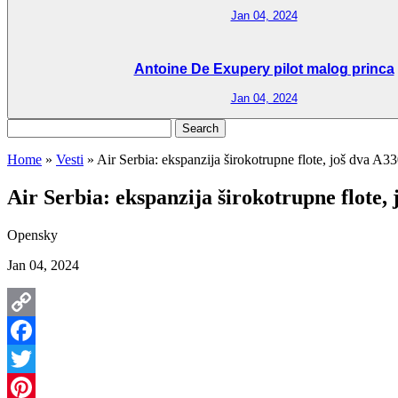
Jan 04, 2024
Antoine De Exupery pilot malog princa
Jan 04, 2024
Search
for:
Home
»
Vesti
»
Air Serbia: ekspanzija širokotrupne flote, još dva A3
Air Serbia: ekspanzija širokotrupne flote,
Opensky
Jan 04, 2024
Copy
Link
Facebook
Twitter