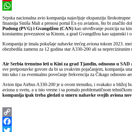
Pinterest
WhatsApp
Srpska nacionalna avio kompanija najavljuje ekspanziju širokotrupne 
finansija Siniša Mali a prenosi portal Ex-yu aviation, što bi značilo 
Pudong (PVG) i Gvangdžou (CAN)
kao utvrđivanje pozicija na kin
konstantnu povezanost sa Kinom, a grad Gvangdžou kao sajamski i ogr
Kompanija je imala pokušaje nabavke trećeg aviona tokom 2023. među
obezbedila zamenu za 12 godina star A330-200 ali sa nepreciziranim
Air Serbia trenutno leti u Kini za grad Tjanđin, odnosno u SA
sve pretpostavke govore da bi sa ovakvim pojačanjem, kompanija unap
isto tako i za eventualno povećanje frekvencija za Čikago odnosno 
Avion tipa Airbus A330-200 je u ovom trenutku, i svakako u bližoj bu
aviona u svetu, a u isto vreme i sa pomalo problematičnom tehničkom
kompanija ipak treba gledati u smeru nabavke svojih aviona nov
Copy
Link
Facebook