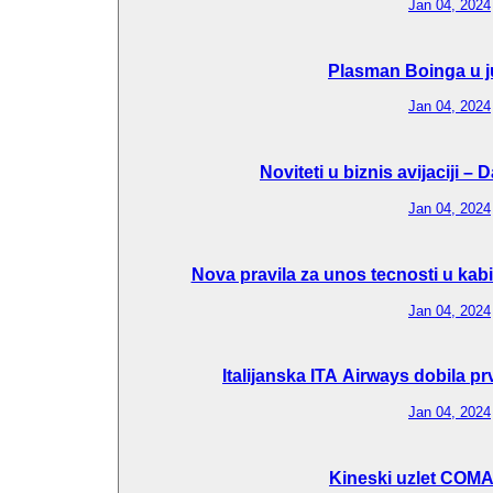
Jan 04, 2024
Plasman Boinga u j
Jan 04, 2024
Noviteti u biznis avijaciji –
Jan 04, 2024
Nova pravila za unos tecnosti u kab
Jan 04, 2024
Italijanska ITA Airways dobila p
Jan 04, 2024
Kineski uzlet COM