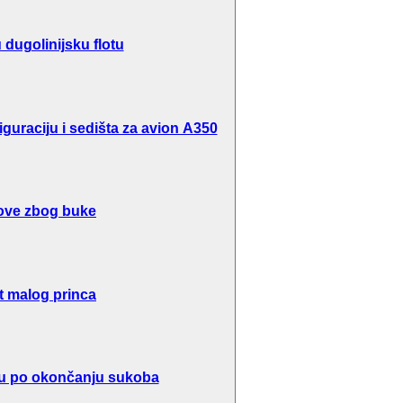
dugolinijsku flotu
guraciju i sedišta za avion A350
ove zbog buke
t malog princa
inu po okončanju sukoba