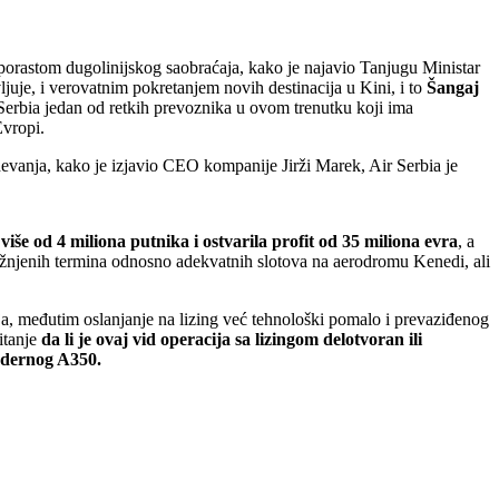
orastom dugolinijskog saobraćaja, kako je najavio Tanjugu Ministar
ljuje, i verovatnim pokretanjem novih destinacija u Kini, i to
Šangaj
r Serbia jedan od retkih prevoznika u ovom trenutku koji ima
Evropi.
vanja, kako je izjavio CEO kompanije Jirži Marek, Air Serbia je
iše od 4 miliona putnika i ostvarila profit od 35 miliona evra
, a
ažnjenih termina odnosno adekvatnih slotova na aerodromu Kenedi, ali
ja, međutim oslanjanje na lizing već tehnološki pomalo i prevaziđenog
itanje
da li je ovaj vid operacija sa lizingom delotvoran ili
modernog A350.