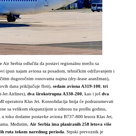
 Air Serbia odlučila da postavi regionalnu mrežu sa
vi (pun najam aviona sa posadom, tehničkim održavanjem i
zličitim dugoročnim osnovama najma (dry-lease aranžman),
vih dana priključuje floti),
sedam aviona A319-100
,
tri
Jet Airlines),
dva širokotrupna A330-200
, kao i još
dva
 operatora Klas Jet. Konsolidacija linija će podrazumevati
ljene sa velikom ekspanzijom u odnosu na prošlu godinu,
, u toku dodatne postavke aviona B737-800 lesora Klas Jet,
ijama. Međutim,
Air Serbia ima planiranih 258 letova više
 ovih ruta tokom narednog perioda
. Srpski prevoznik je