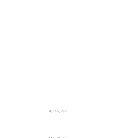
POPULARNO
EES sistem ulaska i izlaska iz EU kreće
10. aprila- otisak prsta menja pečate u
pasošima
Apr 05, 2026
ETIAS sistem- za putovanja u EU od
kraja 2026.