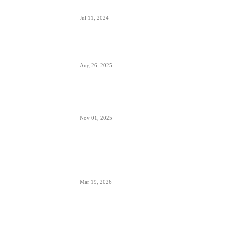
Alpha, Bravo, Charlie- šta je avio alfabet
Jul 11, 2024
Šta sadrži kapacitet goriva na avionu
Aug 26, 2025
Šta znači izraz “Roger” u avionskoj
komunikaciji
Nov 01, 2025
London Heathrow najbolji svetski
aerodrom za šoping u 2026. godini-
svakih 20 sekundi se proda bočica
parfema
Mar 19, 2026