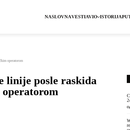
NASLOVNA
VESTI
AVIO
ISTORIJA
PU
grčkim operatorom
 linije posle raskida
 operatorom
C
2
O
W
r
o