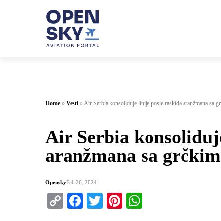
Home
»
Vesti
»
Air Serbia konsoliduje linije posle raskida aranžmana sa 
Air Serbia konsoliduje
aranžmana sa grčkim
Opensky
Feb 26, 2024
Copy
Facebook
Twitter
Pinterest
WhatsApp
Link