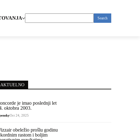
TOVANJA
Search
for:
AKTUELNO
oncorde je imao poslednji let
4. oktobra 2003.
pensky
Oct 24, 2025
izzair obeležio prošlu godinu
ekordnim rastom i boljim
perativnim rezultatima