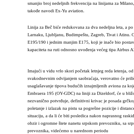
smanjio broj nedeljnih frekvencija na linijama za Milano,
takođe navodi Ex-Yu aviation.
Linija za Beč biće redukovana za dva nedeljna leta, a po
Larnaku, Ljubljanu, Budimpeštu, Zagreb, Tivat i Atinu. Ov
E195/190 i jednim manjim E175, koji je inače bio postavl
kapaciteta na ruti odnosno uvođenja većeg tipa Airbus 
Imajući u vidu vrlo skori početak letnjeg reda letenja, od
svakodnevnim odvijanjem saobraćaja, verovatno će prilič
usaglašavanje tipova budućih iznajmljenih aviona za koj
Embraera 195 (OY-GDC) na liniji za Dizeldorf, će u bližo
nezvanično potvrđuje, definitivni krivac je posada grč
poletanje i izlazak na pistu sa pogrešne pozicije i dista
situaciju, a da li će biti posledica nakon naprasnog rask
obzir i ogromne štete nanetu srpskom prevozniku, sa srps
prevoznika, videćemo u narednom periodu