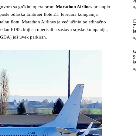
ugovora sa grčkim operatorom
Marathon Airlines
pristupio
O
e posle odlaska Embraer flote 21. februara kompanija
C
uelnu flotu. Marathon Airlines je već učinio pojedinačno
7
edan E195, koji su operisali u sastavu srpske kompanije,
j
Y-GDA) još uvek parkiran.
O
W
S
k
O