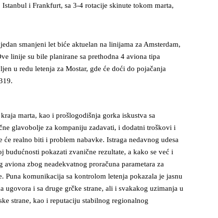
 Istanbul i Frankfurt, sa 3-4 rotacije skinute tokom marta,
 jedan smanjeni let biće aktuelan na linijama za Amsterdam,
e linije su bile planirane sa prethodna 4 aviona tipa
jen u redu letenja za Mostar, gde će doći do pojačanja
A319.
 kraja marta, kao i prošlogodišnja gorka iskustva sa
ne glavobolje za kompaniju zadavati, i dodatni troškovi i
e će realno biti i problem nabavke. Istraga nedavnog udesa
j budućnosti pokazati zvanične rezultate, a kako se već i
kog aviona zbog neadekvatnog proračuna parametara za
nce. Puna komunikacija sa kontrolom letenja pokazala je jasnu
ida ugovora i sa druge grčke strane, ali i svakakog uzimanja u
ke strane, kao i reputaciju stabilnog regionalnog