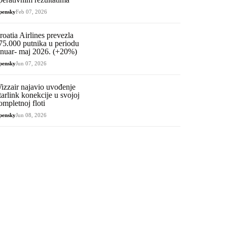
pensky
Feb 07, 2026
roatia Airlines prevezla
75.000 putnika u periodu
anuar- maj 2026. (+20%)
pensky
Jun 07, 2026
izzair najavio uvođenje
tarlink konekcije u svojoj
ompletnoj floti
pensky
Jun 08, 2026