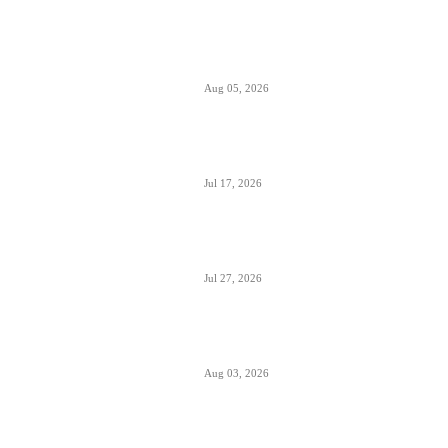
Aerodromi Crne Gore opslužili 2 miliona
putnika za prvih sedam meseci 2026.
Aug 05, 2026
Air Montenegro dobio četvrti Embraer
E195 (4O-AOI)
Jul 17, 2026
Crna Gora inicirala pokretanje PSO linija
i izbor prevoznika
Jul 27, 2026
Da li će Wizzair otići iz Beograda do kraja
septembra 2026.
Aug 03, 2026
Predstavnici Wizzair-a predali peticiju
Direktoratu za civilnu avijaciju Srbije