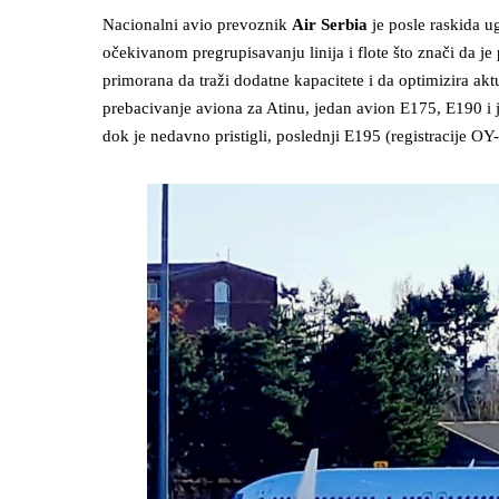
Nacionalni avio prevoznik
Air Serbia
je posle raskida 
očekivanom pregrupisavanju linija i flote što znači da j
primorana da traži dodatne kapacitete i da optimizira akt
prebacivanje aviona za Atinu, jedan avion E175, E190 i j
dok je nedavno pristigli, poslednji E195 (registracije O