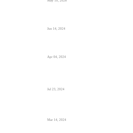
May 10, 2026
Avionski Catering- evolucija hrane na
letu, ugođaj i potreba
Jun 14, 2024
Zašto su prozori u avionima otkriveni
tokom poletanja i sletanja
Apr 04, 2024
Aerodrom Niš dobio novi terminal-
sledeće godine se očekuje preko 500.000
putnika
Jul 23, 2024
Zašto je prizemljen Air Pink uključujući i
još dve firme; suspendovane dozvole za
sve avio-operacije
Mar 14, 2024