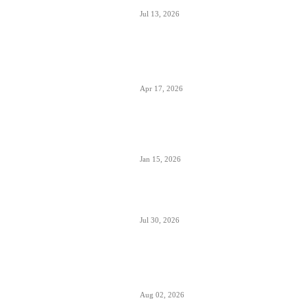
Jul 13, 2026
Air Serbia počinje sa letovima za Tenerife
(Sur) već od 15. septembra zbog velike
potražnje
Apr 17, 2026
Tirana dostigla skoro 12 miliona putnika-
značajan i udeo putnika iz Crne Gore koji
koriste ovaj aerodrom
Jan 15, 2026
British Airways godišnje ugosti putnike sa
10 miliona boca vina i šampanjca
Jul 30, 2026
Italija je formalno suspendovala primenu
Šengenskog sporazuma za putovanja iz
Španije
Aug 02, 2026