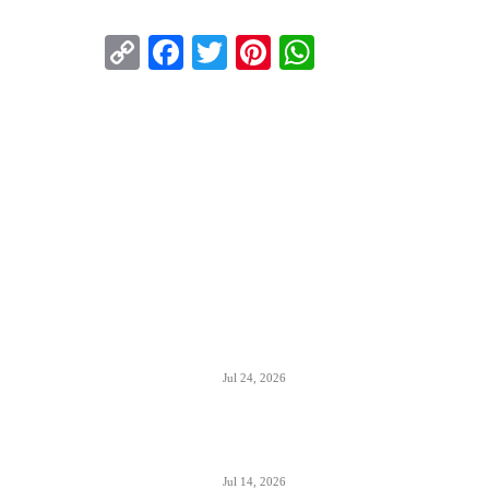
Copy
Facebook
Twitter
Pinterest
WhatsApp
Link
ISTAKNUTO
Air Serbia oborila rekord sa 22.000
putnika koji su prevezeni tokom dana
Jul 24, 2026
Air Serbia bogatija za još jedan A320 u
floti
Jul 14, 2026