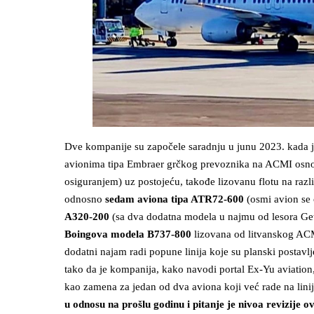
Dve kompanije su započele saradnju u junu 2023. kada je
avionima tipa Embraer grčkog prevoznika na ACMI osno
osiguranjem) uz postojeću, takođe lizovanu flotu na ra
odnosno
sedam aviona tipa ATR72-600
(osmi avion se o
A320-200
(sa dva dodatna modela u najmu od lesora Get-
Boingova modela B737-800
lizovana od litvanskog ACMI
dodatni najam radi popune linija koje su planski postav
tako da je kompanija, kako navodi portal Ex-Yu aviation
kao zamena za jedan od dva aviona koji već rade na lin
u odnosu na prošlu godinu i pitanje je nivoa revizije