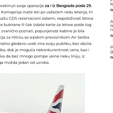
l
rekinuti svoje operacije
za i iz Beograda posle 29.
O
. Komapnija inače leti po važećem redu letenja, tri
 kažu GDS rezervacioni sistemi, raspoloživost letova
A
 bukirane ili čak izdate karte za letove posle tog
i
n
 zvanično poznati, popunjenost kabine je bila
O
cija za Hitrou sa srpskim prevoznikom Air Serbia
neralno gledano uvek ima svoju publiku, bez obzira
P
cifika, dok je moguća nekonkurentnost cena, kao i
g
ika da bez mnogo pompe ukine neku liniju, iz
O
oga možda jedan od uzroka.