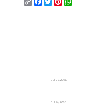
Copy
Facebook
Twitter
Pinterest
WhatsApp
Link
ISTAKNUTO
Air Serbia oborila rekord sa 22.000
putnika koji su prevezeni tokom
dana
Jul 24, 2026
Air Serbia bogatija za još jedan
A320 u floti
Jul 14, 2026