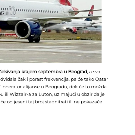
a očekivanja krajem septembra u Beograd
, a sva
dviđala čak i porast frekvencija, pa će tako Qatar
“ operator alijanse u Beogradu, dok će to možda
ou ili Wizzair-a za Luton, uzimajući u obzir da je
e od jeseni taj broj stagnitrati ili ne pokazaće