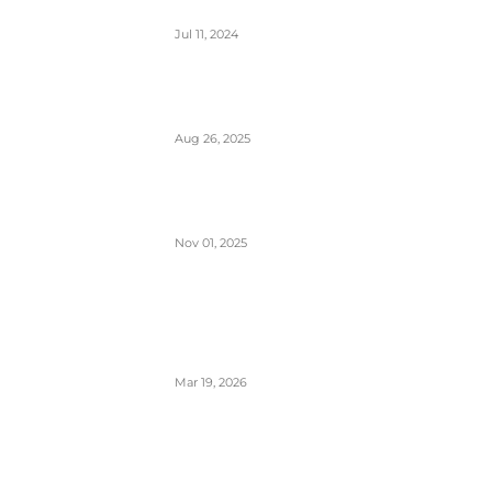
alfabet
Jul 11, 2024
Šta sadrži kapacitet goriva na
avionu
Aug 26, 2025
Šta znači izraz “Roger” u avionskoj
komunikaciji
Nov 01, 2025
London Heathrow najbolji svetski
aerodrom za šoping u 2026.
godini- svakih 20 sekundi se proda
bočica parfema
Mar 19, 2026