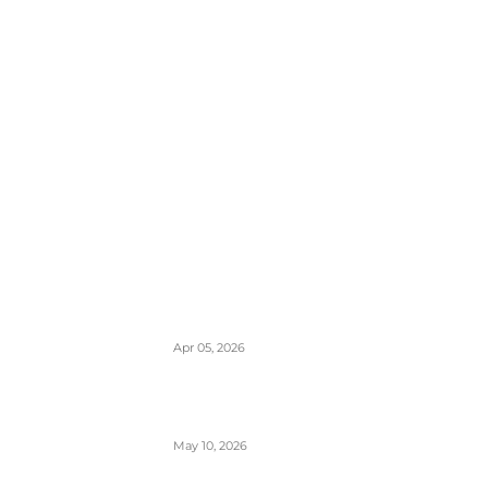
POPULARNO
EES sistem ulaska i izlaska iz EU
kreće 10. aprila- otisak prsta menja
pečate u pasošima
Apr 05, 2026
ETIAS sistem- za putovanja u EU
od kraja 2026.
May 10, 2026