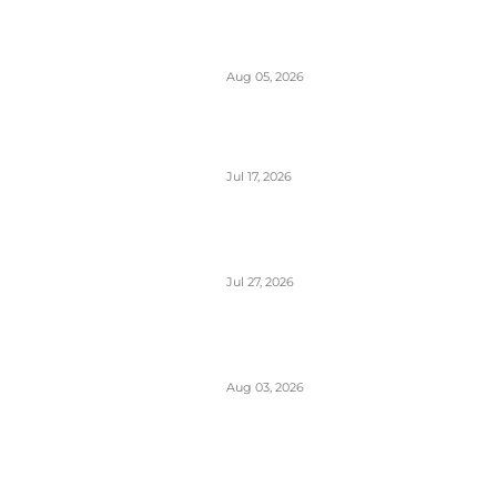
Aerodromi Crne Gore opslužili 2
miliona putnika za prvih sedam
meseci 2026.
Aug 05, 2026
Air Montenegro dobio četvrti
Embraer E195 (4O-AOI)
Jul 17, 2026
Crna Gora inicirala pokretanje
PSO linija i izbor prevoznika
Jul 27, 2026
Da li će Wizzair otići iz Beograda
do kraja septembra 2026.
Aug 03, 2026
Predstavnici Wizzair-a predali
peticiju Direktoratu za civilnu
avijaciju Srbije