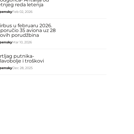
etnjeg reda letenja
pensky
Feb 02, 2026
irbus u februaru 2026.
sporučio 35 aviona uz 28
ovih porudžbina
pensky
Mar 10, 2026
rtljag putnika-
lavobolje i troškovi
pensky
Dec 28, 2025