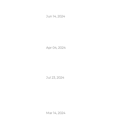
Avionski Catering- evolucija hrane
na letu, ugođaj i potreba
Jun 14, 2024
Zašto su prozori u avionima
otkriveni tokom poletanja i
sletanja
Apr 04, 2024
Aerodrom Niš dobio novi
terminal- sledeće godine se
očekuje preko 500.000 putnika
Jul 23, 2024
Zašto je prizemljen Air Pink
uključujući i još dve firme;
suspendovane dozvole za sve
avio-operacije
Mar 14, 2024
Alpha, Bravo, Charlie- šta je avio