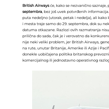
British Airways
će, kako se nezvanično saznaje, p
septembra
, bez još uvek potvrđenih informacija
puta nedeljno (utorak, petak i nedelja), ali kako
i mesta traje samo do 29. septembra, dok su neke
datuma otkazane. Razlozi ovih razmatranja nisu
prilična do sada, čak je i verovatno da konkuren
nije neki veliki problem, jer British Airways, ge
na rute, unutar Britanije, Amerike ili Azije i Pa
donekle uobičajena politika britanskog prevozn
komercijalnog ili jednostavno operativnog razl