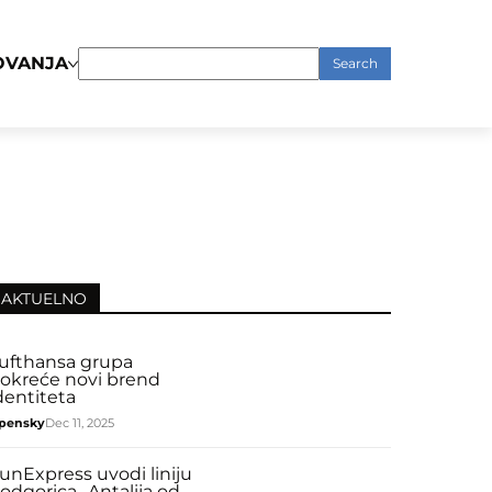
OVANJA
Search
for:
AKTUELNO
ufthansa grupa
okreće novi brend
dentiteta
pensky
Dec 11, 2025
unExpress uvodi liniju
odgorica- Antalija od