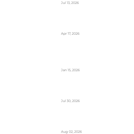
Jul 13, 2026
Air Serbia počinje sa letovima za
Tenerife (Sur) već od 15.
septembra zbog velike potražnje
Apr 17, 2026
Tirana dostigla skoro 12 miliona
putnika- značajan i udeo putnika
iz Crne Gore koji koriste ovaj
aerodrom
Jan 15, 2026
British Airways godišnje ugosti
putnike sa 10 miliona boca vina i
šampanjca
Jul 30, 2026
Italija je formalno suspendovala
primenu Šengenskog sporazuma
za putovanja iz Španije
Aug 02, 2026