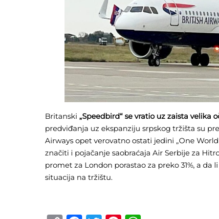
Britanski
„Speedbird“ se vratio uz zaista velik
predviđanja uz ekspanziju srpskog tržišta su pre
Airways opet verovatno ostati jedini „One World
značiti i pojačanje saobraćaja Air Serbije za Hitr
promet za London porastao za preko 31%, a da li ć
situacija na tržištu.