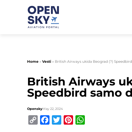
Home
»
Vesti
»
British Airways ukida Beograd (?) Speedbi
British Airways u
Speedbird samo d
Opensky
May 22, 2024
Copy
Facebook
Twitter
Pinterest
WhatsApp
Link