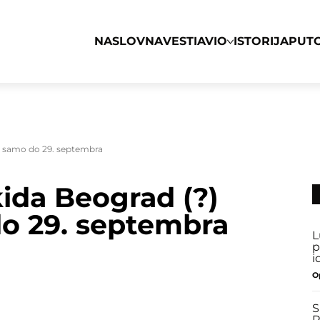
NASLOVNA
VESTI
AVIO
ISTORIJA
PUT
rd samo do 29. septembra
kida Beograd (?)
o 29. septembra
L
p
i
O
S
P