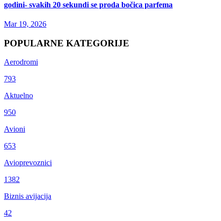
godini- svakih 20 sekundi se proda bočica parfema
Mar 19, 2026
POPULARNE KATEGORIJE
Aerodromi
793
Aktuelno
950
Avioni
653
Avioprevoznici
1382
Biznis avijacija
42