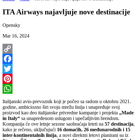
ITA Airways najavljuje nove destinacije
Opensky
Mar 16, 2024
Copy
Link
Facebook
Twitter
Pinterest
WhatsApp
Italijanski avio-prevoznik koji je počeo sa radom u oktobru 2021.
godine, ambiciozno širi svoju mrežu linija i unapređuje svoj
proizvod kao deo italijanske privredne kampanje i projekta
„Made
in Italy“
sa unapređenom uslugom i upečatljivim brendom.
Kompanija će ove letnje sezone saobraćaja leteti na
57 destinacija
,
kako je rečeno, uključujući
16 domaćih, 26 međunarodnih i 15
inter-kontinentalnih linija
, a novi direktni letovi planirani su iz