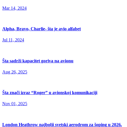
Mar 14, 2024
Alpha, Bravo, Charlie- šta je avio alfabet
Jul 11, 2024
Šta sadrži kapacitet goriva na avionu
Aug 26, 2025
Šta znači izraz “Roger” u avionskoj komunikaciji
Nov 01, 2025
London Heathrow najbolji svetski aerodrom za šoping u 2026.