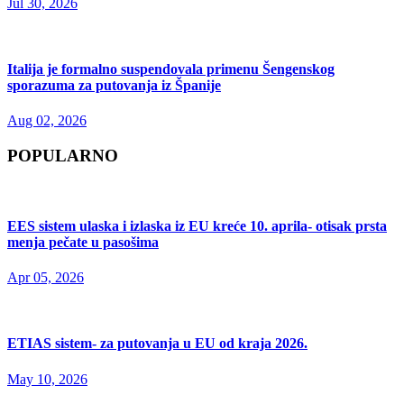
Jul 30, 2026
Italija je formalno suspendovala primenu Šengenskog
sporazuma za putovanja iz Španije
Aug 02, 2026
POPULARNO
EES sistem ulaska i izlaska iz EU kreće 10. aprila- otisak prsta
menja pečate u pasošima
Apr 05, 2026
ETIAS sistem- za putovanja u EU od kraja 2026.
May 10, 2026