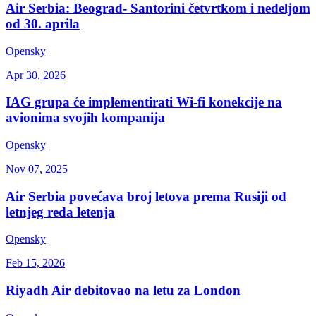
Air Serbia: Beograd- Santorini četvrtkom i nedeljom
od 30. aprila
Opensky
Apr 30, 2026
IAG grupa će implementirati Wi-fi konekcije na
avionima svojih kompanija
Opensky
Nov 07, 2025
Air Serbia povećava broj letova prema Rusiji od
letnjeg reda letenja
Opensky
Feb 15, 2026
Riyadh Air debitovao na letu za London