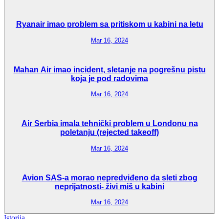
Ryanair imao problem sa pritiskom u kabini na letu
Mar 16, 2024
Mahan Air imao incident, sletanje na pogrešnu pistu
koja je pod radovima
Mar 16, 2024
Air Serbia imala tehnički problem u Londonu na
poletanju (rejected takeoff)
Mar 16, 2024
Avion SAS-a morao nepredviđeno da sleti zbog
neprijatnosti- živi miš u kabini
Mar 16, 2024
Istorija