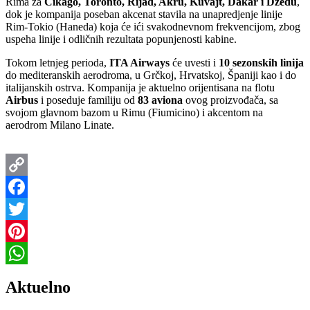
Rima za
Čikago, Toronto, Rijad, Akru, Kuvajt, Dakar i Džedu
,
dok je kompanija poseban akcenat stavila na unapredjenje linije
Rim-Tokio (Haneda) koja će ići svakodnevnom frekvencijom, zbog
uspeha linije i odličnih rezultata popunjenosti kabine.
Tokom letnjeg perioda,
ITA Airways
će uvesti i
10 sezonskih linija
do mediteranskih aerodroma, u Grčkoj, Hrvatskoj, Španiji kao i do
italijanskih ostrva. Kompanija je aktuelno orijentisana na flotu
Airbus
i poseduje familiju od
83 aviona
ovog proizvođača, sa
svojom glavnom bazom u Rimu (Fiumicino) i akcentom na
aerodrom Milano Linate.
Copy
Link
Facebook
Twitter
Pinterest
WhatsApp
Aktuelno