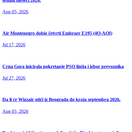
sedam meseci 2026.
Aug 05, 2026
Air Montenegro dobio četvrti Embraer E195 (4O-AOI)
Jul 17, 2026
Crna Gora inicirala pokretanje PSO linija i izbor prevoznika
Jul 27, 2026
Da li će Wizzair otići iz Beograda do kraja septembra 2026.
Aug 03, 2026