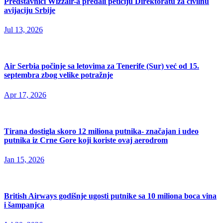
Predstavnici Wizzair-a predali peticiju Direktoratu za civilnu
avijaciju Srbije
Jul 13, 2026
Air Serbia počinje sa letovima za Tenerife (Sur) već od 15.
septembra zbog velike potražnje
Apr 17, 2026
Tirana dostigla skoro 12 miliona putnika- značajan i udeo
putnika iz Crne Gore koji koriste ovaj aerodrom
Jan 15, 2026
British Airways godišnje ugosti putnike sa 10 miliona boca vina
i šampanjca