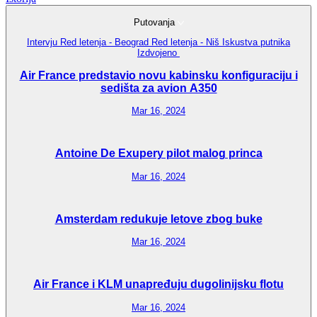
Putovanja
Intervju
Red letenja - Beograd
Red letenja - Niš
Iskustva putnika
Izdvojeno
Air France predstavio novu kabinsku konfiguraciju i
sedišta za avion A350
Mar 16, 2024
Antoine De Exupery pilot malog princa
Mar 16, 2024
Amsterdam redukuje letove zbog buke
Mar 16, 2024
Air France i KLM unapređuju dugolinijsku flotu
Mar 16, 2024