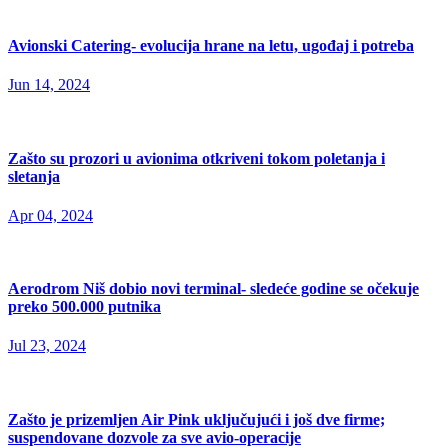
Avionski Catering- evolucija hrane na letu, ugođaj i potreba
Jun 14, 2024
Zašto su prozori u avionima otkriveni tokom poletanja i
sletanja
Apr 04, 2024
Aerodrom Niš dobio novi terminal- sledeće godine se očekuje
preko 500.000 putnika
Jul 23, 2024
Zašto je prizemljen Air Pink uključujući i još dve firme;
suspendovane dozvole za sve avio-operacije