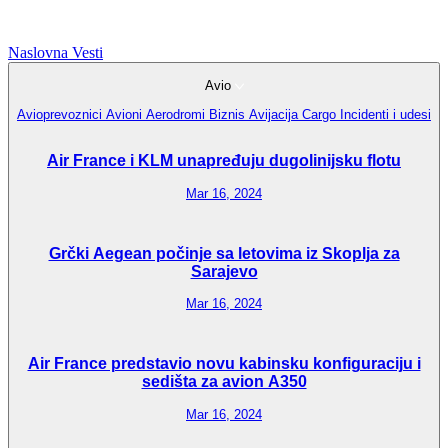
Naslovna
Vesti
Avio
Avioprevoznici
Avioni
Aerodromi
Biznis Avijacija
Cargo
Incidenti i udesi
Air France i KLM unapređuju dugolinijsku flotu
Mar 16, 2024
Grčki Aegean počinje sa letovima iz Skoplja za
Sarajevo
Mar 16, 2024
Air France predstavio novu kabinsku konfiguraciju i
sedišta za avion A350
Mar 16, 2024