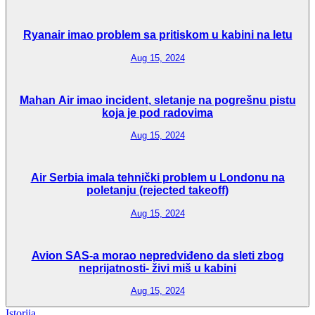
Ryanair imao problem sa pritiskom u kabini na letu
Aug 15, 2024
Mahan Air imao incident, sletanje na pogrešnu pistu
koja je pod radovima
Aug 15, 2024
Air Serbia imala tehnički problem u Londonu na
poletanju (rejected takeoff)
Aug 15, 2024
Avion SAS-a morao nepredviđeno da sleti zbog
neprijatnosti- živi miš u kabini
Aug 15, 2024
Istorija