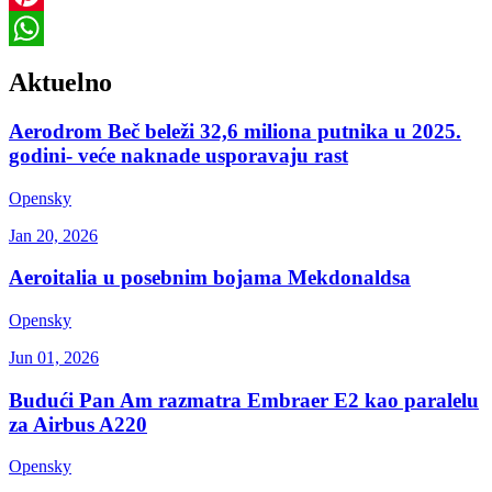
Pinterest
WhatsApp
Aktuelno
Aerodrom Beč beleži 32,6 miliona putnika u 2025.
godini- veće naknade usporavaju rast
Opensky
Jan 20, 2026
Aeroitalia u posebnim bojama Mekdonaldsa
Opensky
Jun 01, 2026
Budući Pan Am razmatra Embraer E2 kao paralelu
za Airbus A220
Opensky