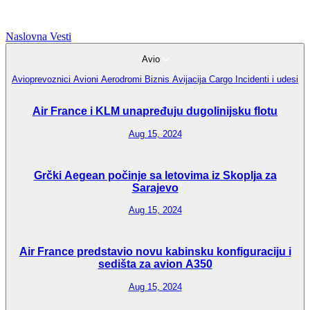
Naslovna
Vesti
Avio
Avioprevoznici
Avioni
Aerodromi
Biznis Avijacija
Cargo
Incidenti i udesi
Air France i KLM unapređuju dugolinijsku flotu
Aug 15, 2024
Grčki Aegean počinje sa letovima iz Skoplja za
Sarajevo
Aug 15, 2024
Air France predstavio novu kabinsku konfiguraciju i
sedišta za avion A350
Aug 15, 2024