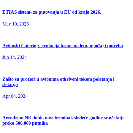
ETIAS sistem- za putovanja u EU od kraja 2026.
May 10, 2026
Avionski Catering- evolucija hrane na letu, ugođaj i potreba
Jun 14, 2024
Zašto su prozori u avionima otkriveni tokom poletanja i
sletanja
Apr 04, 2024
Aerodrom Niš dobio novi terminal- sledeće godine se očekuje
preko 500.000 putnika