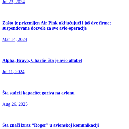
Jul 23, 2024
Zašto je prizemljen Air Pink uključujući i još dve firme;
suspendovane dozvole za sve avio-operacije
Mar 14, 2024
Alpha, Bravo, Charlie- šta je avio alfabet
Jul 11, 2024
Šta sadrži kapacitet goriva na avionu
Aug 26, 2025
Šta znači izraz “Roger” u avionskoj komunikaciji