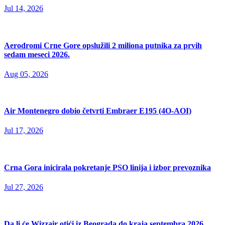
Jul 14, 2026
Aerodromi Crne Gore opslužili 2 miliona putnika za prvih
sedam meseci 2026.
Aug 05, 2026
Air Montenegro dobio četvrti Embraer E195 (4O-AOI)
Jul 17, 2026
Crna Gora inicirala pokretanje PSO linija i izbor prevoznika
Jul 27, 2026
Da li će Wizzair otići iz Beograda do kraja septembra 2026.