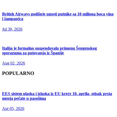
British Airways godišnje ugosti putnike sa 10 miliona boca vina
i šampanjca
Jul 30, 2026
Italija je formalno suspendovala primenu Šengenskog
sporazuma za putovanja iz Španije
Aug 02, 2026
POPULARNO
EES sistem ulaska i izlaska iz EU kreće 10. aprila- otisak prsta
menja pečate u pasošima
Apr 05, 2026