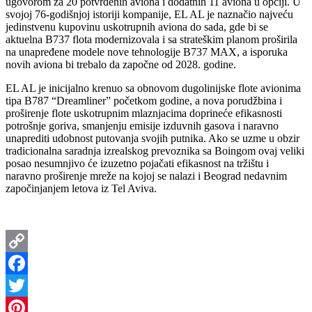
ugovorom za 20 potvrđenih aviona i dodatnih 11 aviona u opciji. U
svojoj 76-godišnjoj istoriji kompanije, EL AL je naznačio najveću
jedinstvenu kupovinu uskotrupnih aviona do sada, gde bi se
aktuelna B737 flota modernizovala i sa strateškim planom proširila
na unapređene modele nove tehnologije B737 MAX, a isporuka
novih aviona bi trebalo da započne od 2028. godine.
EL AL je inicijalno krenuo sa obnovom dugolinijske flote avionima
tipa B787 “Dreamliner” početkom godine, a nova porudžbina i
proširenje flote uskotrupnim mlaznjacima doprineće efikasnosti
potrošnje goriva, smanjenju emisije izduvnih gasova i naravno
unaprediti udobnost putovanja svojih putnika. Ako se uzme u obzir
tradicionalna saradnja izrealskog prevoznika sa Boingom ovaj veliki
posao nesumnjivo će izuzetno pojačati efikasnost na tržištu i
naravno proširenje mreže na kojoj se nalazi i Beograd nedavnim
započinjanjem letova iz Tel Aviva.
Copy
Link
Facebook
Twitter