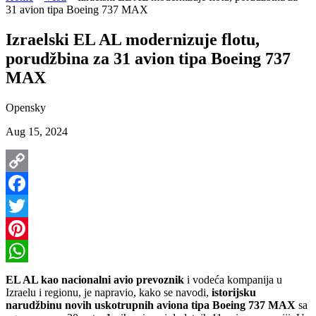
31 avion tipa Boeing 737 MAX
Izraelski EL AL modernizuje flotu,
porudžbina za 31 avion tipa Boeing 737
MAX
Opensky
Aug 15, 2024
Copy
Link
Facebook
Twitter
Pinterest
WhatsApp
EL AL kao nacionalni avio prevoznik
i vodeća kompanija u
Izraelu i regionu, je napravio, kako se navodi,
istorijsku
narudžbinu novih uskotrupnih aviona tipa Boeing 737 MAX
sa