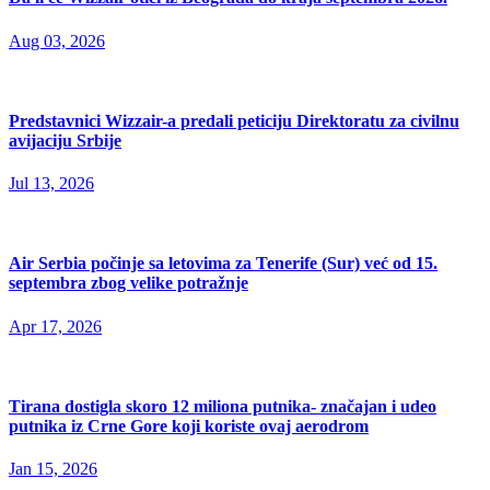
Aug 03, 2026
Predstavnici Wizzair-a predali peticiju Direktoratu za civilnu
avijaciju Srbije
Jul 13, 2026
Air Serbia počinje sa letovima za Tenerife (Sur) već od 15.
septembra zbog velike potražnje
Apr 17, 2026
Tirana dostigla skoro 12 miliona putnika- značajan i udeo
putnika iz Crne Gore koji koriste ovaj aerodrom
Jan 15, 2026