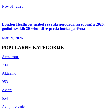
Nov 01, 2025
London Heathrow najbolji svetski aerodrom za šoping u 2026.
godini- svakih 20 sekundi se proda bočica parfema
Mar 19, 2026
POPULARNE KATEGORIJE
Aerodromi
794
Aktuelno
953
Avioni
654
Avioprevoznici