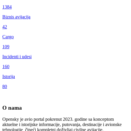
1384
Biznis avijacija
42
Cargo
109
Incidenti i udesi
160
Istorija
80
O nama
Opensky je avio portal pokrenut 2023. godine sa konceptom
aktuelne i istorijske informacije, putovanja, destinacije i avionske
tehnologije čineći kompletni doživljaj civilne avijacije.