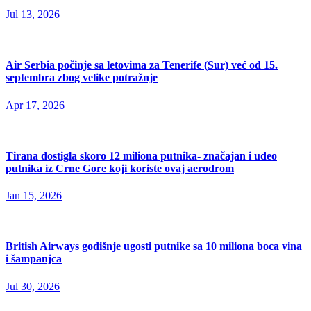
Jul 13, 2026
Air Serbia počinje sa letovima za Tenerife (Sur) već od 15.
septembra zbog velike potražnje
Apr 17, 2026
Tirana dostigla skoro 12 miliona putnika- značajan i udeo
putnika iz Crne Gore koji koriste ovaj aerodrom
Jan 15, 2026
British Airways godišnje ugosti putnike sa 10 miliona boca vina
i šampanjca
Jul 30, 2026