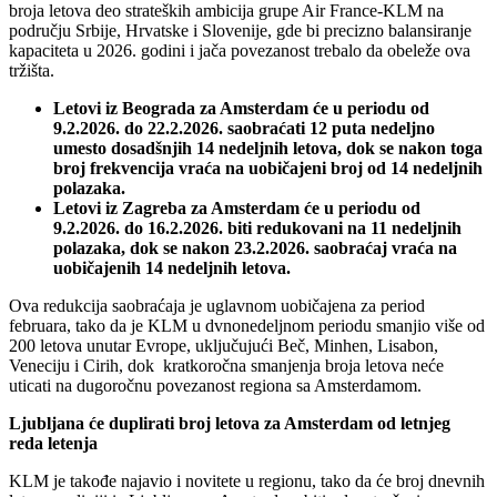
broja letova deo strateških ambicija grupe Air France-KLM na
području Srbije, Hrvatske i Slovenije, gde bi precizno balansiranje
kapaciteta u 2026. godini i jača povezanost trebalo da obeleže ova
tržišta.
Letovi iz Beograda za Amsterdam će u periodu od
9.2.2026. do 22.2.2026. saobraćati 12 puta nedeljno
umesto dosadšnjih 14 nedeljnih letova, dok se nakon toga
broj frekvencija vraća na uobičajeni broj od 14 nedeljnih
polazaka.
Letovi iz Zagreba za Amsterdam će u periodu od
9.2.2026. do 16.2.2026. biti redukovani na 11 nedeljnih
polazaka, dok se nakon 23.2.2026. saobraćaj vraća na
uobičajenih 14 nedeljnih letova.
Ova redukcija saobraćaja je uglavnom uobičajena za period
februara, tako da je KLM u dvnonedeljnom periodu smanjio više od
200 letova unutar Evrope, uključujući Beč, Minhen, Lisabon,
Veneciju i Cirih, dok kratkoročna smanjenja broja letova neće
uticati na dugoročnu povezanost regiona sa Amsterdamom.
Ljubljana će duplirati broj letova za Amsterdam od letnjeg
reda letenja
KLM je takođe najavio i novitete u regionu, tako da će broj dnevnih