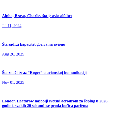
Alpha, Bravo, Charlie- šta je avio alfabet
Jul 11, 2024
Šta sadrži kapacitet goriva na avionu
Aug 26, 2025
Šta znači izraz “Roger” u avionskoj komunikaciji
Nov 01, 2025
London Heathrow najbolji svetski aerodrom za šoping u 2026.
godini- svakih 20 sekundi se proda bočica parfema