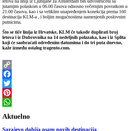
letova na liniji iz Ljubljane za Amsterdam biti udvostručeni sa
jutarnjim polaskom u 06.00 časova odnosno večernjim povratkom u
21.00 časova, kao i sa velikiim unapređenjem konekcija prema 160
destinacija KLM-a , i boljim mogućnostima namenjenih poslovnim
putnicima.
Što se tiče linija iz Hrvatske, KLM če takođe duplirati broj
letova i iz Dubrovnika na 14 nedeljnih polazaka, kao i iz Splita
koji će saobraćati određenim datumima i do tri puta dnevno,
kaže između ostalog tragento.com.
Copy
Link
Facebook
Twitter
Pinterest
WhatsApp
Aktuelno
Sarajevo dobija osam novih destinacija