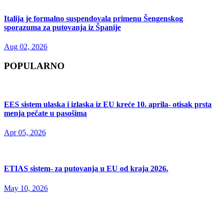
Italija je formalno suspendovala primenu Šengenskog
sporazuma za putovanja iz Španije
Aug 02, 2026
POPULARNO
EES sistem ulaska i izlaska iz EU kreće 10. aprila- otisak prsta
menja pečate u pasošima
Apr 05, 2026
ETIAS sistem- za putovanja u EU od kraja 2026.
May 10, 2026