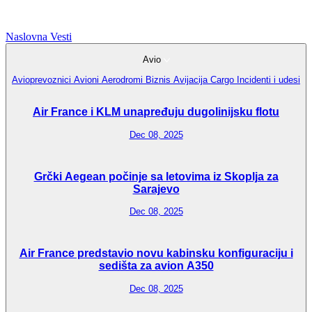
Naslovna
Vesti
Avio
Avioprevoznici
Avioni
Aerodromi
Biznis Avijacija
Cargo
Incidenti i udesi
Air France i KLM unapređuju dugolinijsku flotu
Dec 08, 2025
Grčki Aegean počinje sa letovima iz Skoplja za
Sarajevo
Dec 08, 2025
Air France predstavio novu kabinsku konfiguraciju i
sedišta za avion A350
Dec 08, 2025