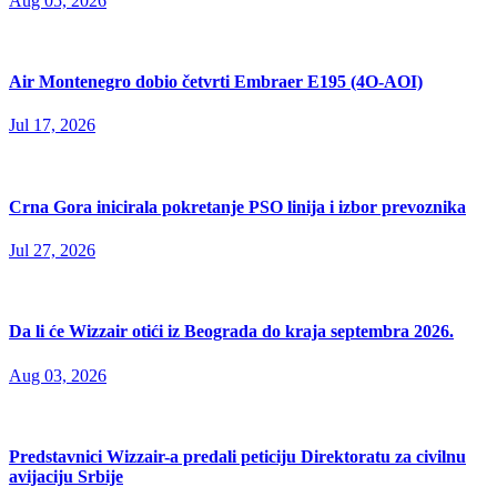
Aug 05, 2026
Air Montenegro dobio četvrti Embraer E195 (4O-AOI)
Jul 17, 2026
Crna Gora inicirala pokretanje PSO linija i izbor prevoznika
Jul 27, 2026
Da li će Wizzair otići iz Beograda do kraja septembra 2026.
Aug 03, 2026
Predstavnici Wizzair-a predali peticiju Direktoratu za civilnu
avijaciju Srbije