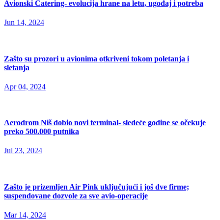
Avionski Catering- evolucija hrane na letu, ugođaj i potreba
Jun 14, 2024
Zašto su prozori u avionima otkriveni tokom poletanja i
sletanja
Apr 04, 2024
Aerodrom Niš dobio novi terminal- sledeće godine se očekuje
preko 500.000 putnika
Jul 23, 2024
Zašto je prizemljen Air Pink uključujući i još dve firme;
suspendovane dozvole za sve avio-operacije
Mar 14, 2024