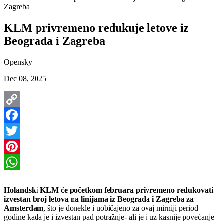
Zagreba
KLM privremeno redukuje letove iz
Beograda i Zagreba
Opensky
Dec 08, 2025
Copy
Link
Facebook
Twitter
Pinterest
WhatsApp
Holandski KLM će početkom februara privremeno redukovati
izvestan broj letova na linijama iz Beograda i Zagreba za
Amsterdam
, što je donekle i uobičajeno za ovaj mirniji period
godine kada je i izvestan pad potražnje- ali je i uz kasnije povećanje