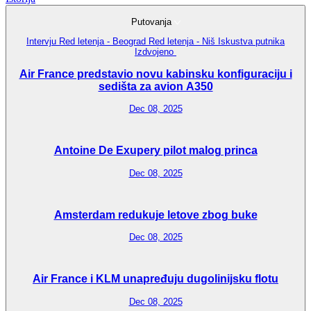
Putovanja
Intervju
Red letenja - Beograd
Red letenja - Niš
Iskustva putnika
Izdvojeno
Air France predstavio novu kabinsku konfiguraciju i
sedišta za avion A350
Dec 08, 2025
Antoine De Exupery pilot malog princa
Dec 08, 2025
Amsterdam redukuje letove zbog buke
Dec 08, 2025
Air France i KLM unapređuju dugolinijsku flotu
Dec 08, 2025