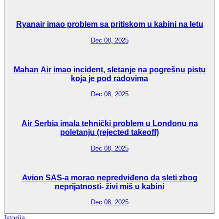
Ryanair imao problem sa pritiskom u kabini na letu
Dec 08, 2025
Mahan Air imao incident, sletanje na pogrešnu pistu
koja je pod radovima
Dec 08, 2025
Air Serbia imala tehnički problem u Londonu na
poletanju (rejected takeoff)
Dec 08, 2025
Avion SAS-a morao nepredviđeno da sleti zbog
neprijatnosti- živi miš u kabini
Dec 08, 2025
Istorija