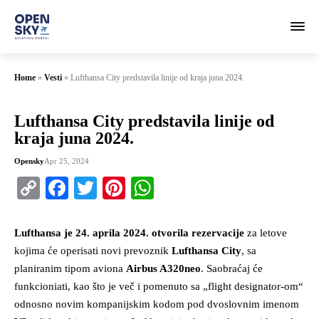
Home
»
Vesti
»
Lufthansa City predstavila linije od kraja juna 2024.
Lufthansa City predstavila linije od
kraja juna 2024.
Opensky
Apr 25, 2024
Copy
Facebook
Twitter
Pinterest
WhatsApp
Link
Lufthansa je 24. aprila 2024. otvorila rezervacije
za letove
kojima će operisati novi prevoznik
Lufthansa City
, sa
planiranim tipom aviona
Airbus A320neo
. Saobraćaj će
funkcioniati, kao što je več i pomenuto sa „flight designator-om“
odnosno novim kompanijskim kodom pod dvoslovnim imenom