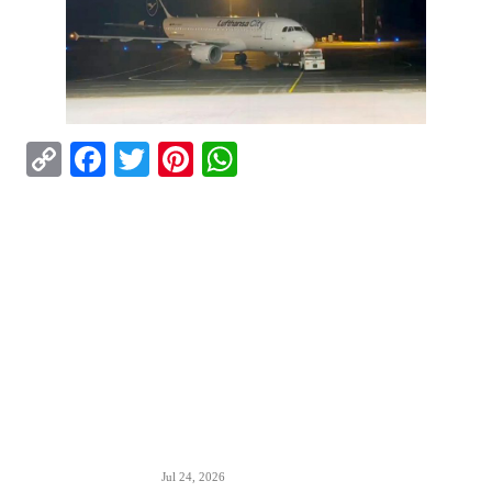
Copy
Facebook
Twitter
Pinterest
WhatsApp
Link
ISTAKNUTO
Air Serbia oborila rekord sa 22.000 putnika koji
su prevezeni tokom dana
Jul 24, 2026