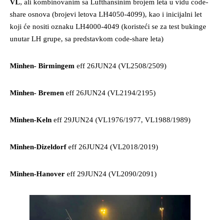
VL
, ali kombinovanim sa Lufthansinim brojem leta u vidu code-
share osnova (brojevi letova LH4050-4099), kao i inicijalni let
koji će nositi oznaku LH4000-4049 (koristeći se za test bukinge
unutar LH grupe, sa predstavkom code-share leta)
Minhen- Birmingem
eff 26JUN24 (VL2508/2509)
Minhen- Bremen
eff 26JUN24 (VL2194/2195)
Minhen-Keln
eff 29JUN24 (VL1976/1977, VL1988/1989)
Minhen-Dizeldorf
eff 26JUN24 (VL2018/2019)
Minhen-Hanover
eff 29JUN24 (VL2090/2091)