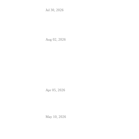
miliona boca vina i šampanjca
Jul 30, 2026
Italija je formalno suspendovala primenu
Šengenskog sporazuma za putovanja iz Španije
Aug 02, 2026
POPULARNO
EES sistem ulaska i izlaska iz EU kreće 10.
aprila- otisak prsta menja pečate u pasošima
Apr 05, 2026
ETIAS sistem- za putovanja u EU od kraja 2026.
May 10, 2026
Avionski Catering- evolucija hrane na letu,