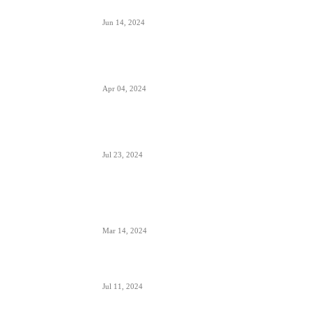
ugođaj i potreba
Jun 14, 2024
Zašto su prozori u avionima otkriveni tokom
poletanja i sletanja
Apr 04, 2024
Aerodrom Niš dobio novi terminal- sledeće
godine se očekuje preko 500.000 putnika
Jul 23, 2024
Zašto je prizemljen Air Pink uključujući i još dve
firme; suspendovane dozvole za sve avio-
operacije
Mar 14, 2024
Alpha, Bravo, Charlie- šta je avio alfabet
Jul 11, 2024