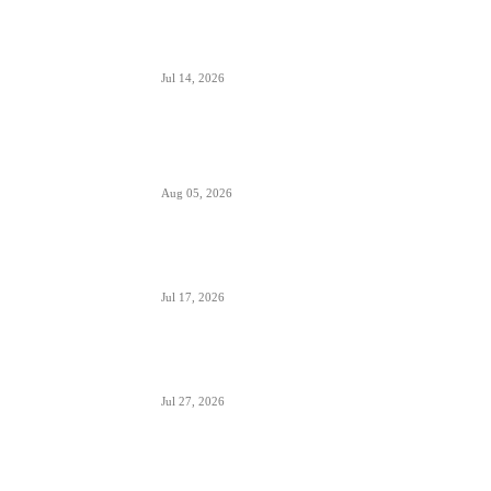
Air Serbia bogatija za još jedan A320 u floti
Jul 14, 2026
Aerodromi Crne Gore opslužili 2 miliona
putnika za prvih sedam meseci 2026.
Aug 05, 2026
Air Montenegro dobio četvrti Embraer E195
(4O-AOI)
Jul 17, 2026
Crna Gora inicirala pokretanje PSO linija i izbor
prevoznika
Jul 27, 2026
Da li će Wizzair otići iz Beograda do kraja
septembra 2026.