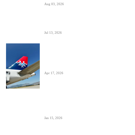
Aug 03, 2026
Predstavnici Wizzair-a predali peticiju
Direktoratu za civilnu avijaciju Srbije
Jul 13, 2026
Air Serbia počinje sa letovima za Tenerife (Sur)
već od 15. septembra zbog velike potražnje
Apr 17, 2026
Tirana dostigla skoro 12 miliona putnika-
značajan i udeo putnika iz Crne Gore koji koriste
ovaj aerodrom
Jan 15, 2026
British Airways godišnje ugosti putnike sa 10