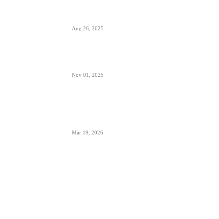
Šta sadrži kapacitet goriva na avionu
Aug 26, 2025
Šta znači izraz “Roger” u avionskoj komunikaciji
Nov 01, 2025
London Heathrow najbolji svetski aerodrom za
šoping u 2026. godini- svakih 20 sekundi se
proda bočica parfema
Mar 19, 2026
POPULARNE KATEGORIJE
Aerodromi
792
Aktuelno
948
Avioni
652