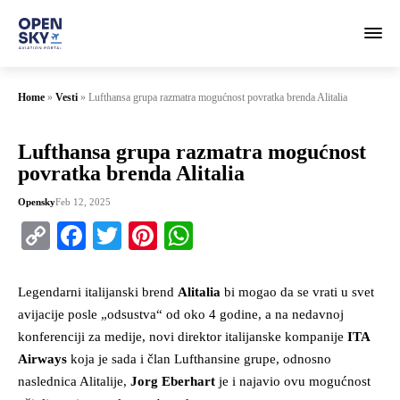
Home
»
Vesti
»
Lufthansa grupa razmatra mogućnost povratka brenda Alitalia
Lufthansa grupa razmatra mogućnost
povratka brenda Alitalia
Opensky
Feb 12, 2025
Copy
Facebook
Twitter
Pinterest
WhatsApp
Link
Legendarni italijanski brend
Alitalia
bi mogao da se vrati u svet
avijacije posle „odsustva“ od oko 4 godine, a na nedavnoj
konferenciji za medije, novi direktor italijanske kompanije
ITA
Airways
koja je sada i član Lufthansine grupe, odnosno
naslednica Alitalije,
Jorg Eberhart
je i najavio ovu mogućnost