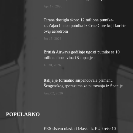
Apr 17, 2026
Tirana dostigla skoro 12 miliona putnika-
značajan i udeo putnika iz Crne Gore koji koriste
ovaj aerodrom
Jan 15, 2026
British Airways godišnje ugosti putnike sa 10
miliona boca vina i šampanjca
Jul 30, 2026
Italija je formalno suspendovala primenu
Šengenskog sporazuma za putovanja iz Španije
Aug 02, 2026
POPULARNO
EES sistem ulaska i izlaska iz EU kreće 10.