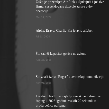
Zašto je prizemljen Air Pink uključujući i još dve
firme; suspendovane dozvole za sve avio-
operacije
Mar 14, 2024
Alpha, Bravo, Charlie- šta je avio alfabet
Jul 11, 2024
Šta sadrži kapacitet goriva na avionu
Aug 26, 2025
Šta znači izraz “Roger” u avionskoj komunikaciji
Nov 01, 2025
London Heathrow najbolji svetski aerodrom za
šoping u 2026. godini- svakih 20 sekundi se
proda bočica parfema