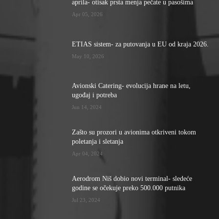
aprila- otisak prsta menja pečate u pasošima
Apr 05, 2026
ETIAS sistem- za putovanja u EU od kraja 2026.
May 10, 2026
Avionski Catering- evolucija hrane na letu,
ugođaj i potreba
Jun 14, 2024
Zašto su prozori u avionima otkriveni tokom
poletanja i sletanja
Apr 04, 2024
Aerodrom Niš dobio novi terminal- sledeće
godine se očekuje preko 500.000 putnika
Jul 23, 2024