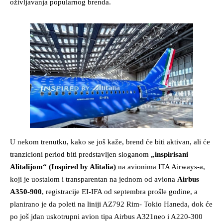
oživljavanja popularnog brenda.
U nekom trenutku, kako se još kaže, brend će biti aktivan, ali će
tranzicioni period biti predstavljen sloganom
„inspirisani
Alitalijom“ (Inspired by Alitalia)
na avionima ITA Airways-a,
koji je uostalom i transparentan na jednom od aviona
Airbus
A350-900
, registracije EI-IFA od septembra prošle godine, a
planirano je da poleti na liniji AZ792 Rim- Tokio Haneda, dok će
po još jdan uskotrupni avion tipa Airbus A321neo i A220-300