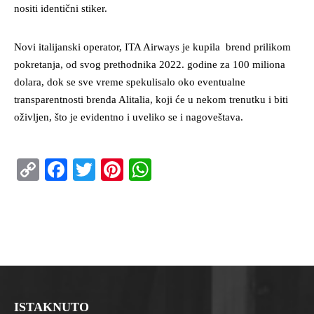
nositi identični stiker.
Novi italijanski operator, ITA Airways je kupila brend prilikom
pokretanja, od svog prethodnika 2022. godine za 100 miliona
dolara, dok se sve vreme spekulisalo oko eventualne
transparentnosti brenda Alitalia, koji će u nekom trenutku i biti
oživljen, što je evidentno i uveliko se i nagoveštava.
Copy
Facebook
Twitter
Pinterest
WhatsApp
Link
ISTAKNUTO