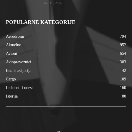
Mar 19, 2026
POPULARNE KATEGORIJE
Aerodromi
794
Aktuelno
952
Avioni
654
Avioprevoznici
1383
Biznis avijacija
42
Cargo
109
Incidenti i udesi
160
Istorija
80