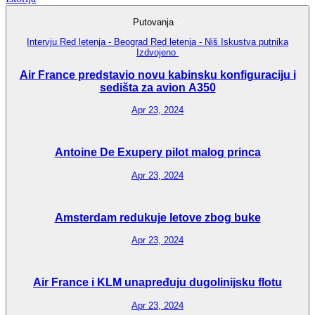
Putovanja
Intervju
Red letenja - Beograd
Red letenja - Niš
Iskustva putnika
Izdvojeno
Air France predstavio novu kabinsku konfiguraciju i
sedišta za avion A350
Apr 23, 2024
Antoine De Exupery pilot malog princa
Apr 23, 2024
Amsterdam redukuje letove zbog buke
Apr 23, 2024
Air France i KLM unapređuju dugolinijsku flotu
Apr 23, 2024