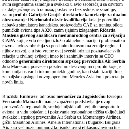
svim segmentima saradnje a svakako u avio saobraćaju sa osvrtom
na dalje jačanje svih odnosa, poslovne i bezbednosne saradnje,
zatim
prof dr Gabrijele Grujić direktorke kancelarije za dualno
obrazovanje i Nacionalni okvir kvalifikacija
koja je potvrdila i
nabavku simulatora kanadskog proizvođača CAE za trening pilota
putničkih aviona tipa A320, zatim sjajnim izlaganjem
Ričarda
Maslena glavnog analitičara međunarodnog centra za avijaciju
CAPA
koji je vrlo detaljno izložio aktuelnu situaciju i problematiku
razvoja avio-saobraćaja sa posebnim fokusom na zemlje regiona i
njihov razvoj, a u isto vreme ovaj svetski priznat poznavalac svih
relacija u civilnoj avijaciji imao je i zanimljiv intervju sa CEO
odnosno
generalnim direktorom srpskog prevoznika Air Serbia
Jirži Marekom, posvećen pozitivnim dešavanjima i profitu koje je
kompanija ostvarila tokom protekle godine, kao i stabilizaciji flote,
zemaljske opsluge i novog operatora Menzies Aviation i pokretanju
novih linija.
Brazilski
Embraer
, odnosno
menadžer za Jugoistočnu Evropu
Fernando Mainardi
imao je zapaženo predstavljanje ovog
proizvođača regionalnih, srednjelinijskih ali i vojnih transportnih
aviona, u vidu pojačanja i pokrivanja regionalnog tržišta uključujući
svakako i srpskog prevoznika Air Serbiu uz Montenegro Airlines,
grčki Marathon Airlines, Amelia International i bugarski Bulgaria
Air, kao već pozicioniranog korisnika ovog efikasnog aviona tipa