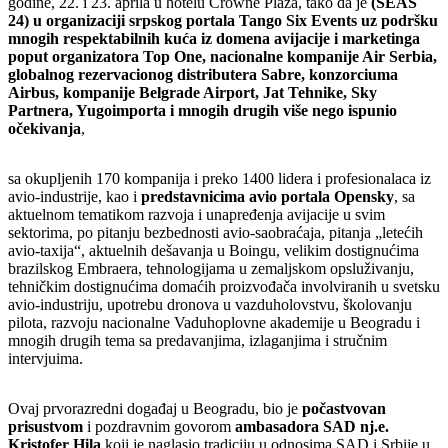
godine, 22. i 23. aprila u hotelu Crowne Plaza, tako da je
(SEAS
24) u organizaciji srpskog portala Tango Six Events uz podršku
mnogih respektabilnih kuća iz domena avijacije i marketinga
poput organizatora Top One, nacionalne kompanije Air Serbia,
globalnog rezervacionog distributera Sabre, konzorciuma
Airbus, kompanije Belgrade Airport, Jat Tehnike, Sky
Partnera, Yugoimporta i mnogih drugih više nego ispunio
očekivanja
,
sa okupljenih 170 kompanija i preko 1400 lidera i profesionalaca iz
avio-industrije, kao i
predstavnicima avio portala Opensky
, sa
aktuelnom tematikom razvoja i unapređenja avijacije u svim
sektorima, po pitanju bezbednosti avio-saobraćaja, pitanja „letećih
avio-taxija“, aktuelnih dešavanja u Boingu, velikim dostignućima
brazilskog Embraera, tehnologijama u zemaljskom opsluživanju,
tehničkim dostignućima domaćih proizvođača involviranih u svetsku
avio-industriju, upotrebu dronova u vazduholovstvu, školovanju
pilota, razvoju nacionalne Vaduhoplovne akademije u Beogradu i
mnogih drugih tema sa predavanjima, izlaganjima i stručnim
intervjuima.
Ovaj prvorazredni događaj u Beogradu, bio je
počastvovan
prisustvom
i pozdravnim govorom
ambasadora SAD nj.e.
Kristofer Hila
koji je naglasio tradiciju u odnosima SAD i Srbije u