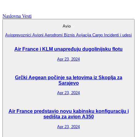
Naslovna
Vesti
Avio
Avioprevoznici
Avioni
Aerodromi
Biznis Avijacija
Cargo
Incidenti i udesi
Air France i KLM unapređuju dugolinijsku flotu
Apr 23, 2024
Grčki Aegean počinje sa letovima iz Skoplja za
Sarajevo
Apr 23, 2024
Air France predstavio novu kabinsku konfiguraciju i
sedišta za avion A350
Apr 23, 2024