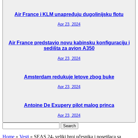
Air France i KLM unapređuju dugolinijsku flotu
Apr 23, 2024
Air France predstavio novu kabinsku konfiguraciju i
sedišta za avion A350
Apr 23, 2024
Amsterdam redukuje letove zbog buke
Apr 23, 2024
Antoine De Exupery pilot malog princa
Apr 23, 2024
Search
for:
Home
»
Vesti
»
SEAS 24- veliki broj učesnika i posetilaca sa