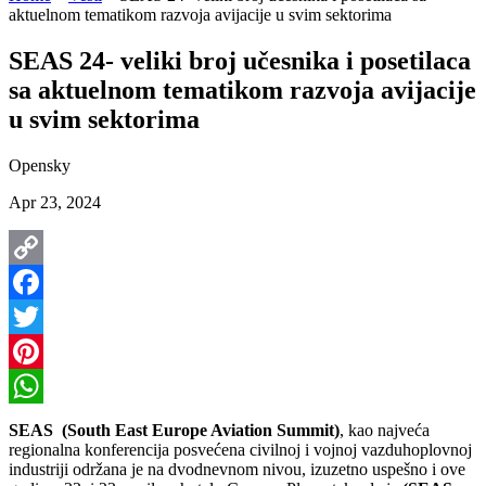
aktuelnom tematikom razvoja avijacije u svim sektorima
SEAS 24- veliki broj učesnika i posetilaca
sa aktuelnom tematikom razvoja avijacije
u svim sektorima
Opensky
Apr 23, 2024
Copy
Link
Facebook
Twitter
Pinterest
WhatsApp
SEAS (South East Europe Aviation Summit)
, kao najveća
regionalna konferencija posvećena civilnoj i vojnoj vazduhoplovnoj
industriji održana je na dvodnevnom nivou, izuzetno uspešno i ove