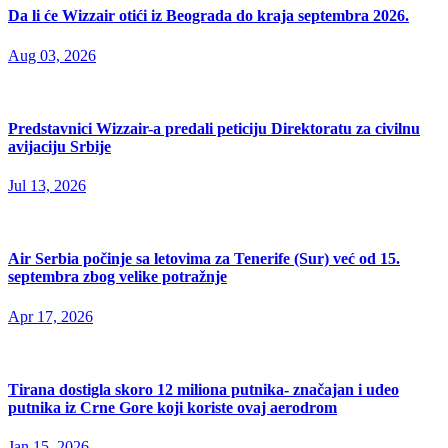
Da li će Wizzair otići iz Beograda do kraja septembra 2026.
Aug 03, 2026
Predstavnici Wizzair-a predali peticiju Direktoratu za civilnu
avijaciju Srbije
Jul 13, 2026
Air Serbia počinje sa letovima za Tenerife (Sur) već od 15.
septembra zbog velike potražnje
Apr 17, 2026
Tirana dostigla skoro 12 miliona putnika- značajan i udeo
putnika iz Crne Gore koji koriste ovaj aerodrom
Jan 15, 2026