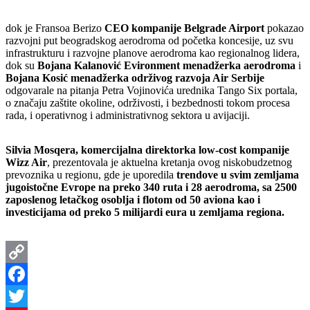
dok je Fransoa Berizo
CEO kompanije Belgrade Airport
pokazao
razvojni put beogradskog aerodroma od početka koncesije, uz svu
infrastrukturu i razvojne planove aerodroma kao regionalnog lidera,
dok su
Bojana Kalanović Evironment menadžerka aerodroma
i
Bojana Kosić menadžerka održivog razvoja Air Serbije
odgovarale na pitanja Petra Vojinovića urednika Tango Six portala,
o značaju zaštite okoline, održivosti, i bezbednosti tokom procesa
rada, i operativnog i administrativnog sektora u avijaciji.
Silvia Mosqera, komercijalna direktorka low-cost kompanije
Wizz Air
, prezentovala je aktuelna kretanja ovog niskobudzetnog
prevoznika u regionu, gde je uporedila
trendove u svim zemljama
jugoistočne Evrope na preko 340 ruta i 28 aerodroma, sa 2500
zaposlenog letačkog osoblja i flotom od 50 aviona kao i
investicijama od preko 5 milijardi eura u zemljama regiona.
Copy
Link
Facebook