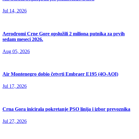
Jul 14, 2026
Aerodromi Crne Gore opslužili 2 miliona putnika za prvih
sedam meseci 2026.
Aug 05, 2026
Air Montenegro dobio četvrti Embraer E195 (4O-AOI)
Jul 17, 2026
Crna Gora inicirala pokretanje PSO linija i izbor prevoznika
Jul 27, 2026