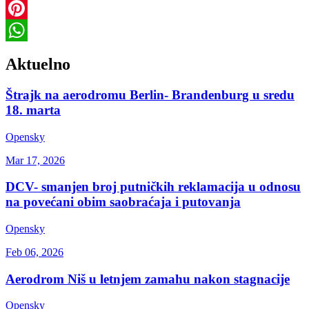
Twitter
Pinterest
WhatsApp
Aktuelno
Štrajk na aerodromu Berlin- Brandenburg u sredu
18. marta
Opensky
Mar 17, 2026
DCV- smanjen broj putničkih reklamacija u odnosu
na povećani obim saobraćaja i putovanja
Opensky
Feb 06, 2026
Aerodrom Niš u letnjem zamahu nakon stagnacije
Opensky