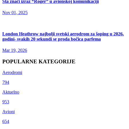
Šta znači izraz “Roger” u avionskoj komunikaciji
Nov 01, 2025
London Heathrow najbolji svetski aerodrom za šoping u 2026.
godini- svakih 20 sekundi se proda bočica parfema
Mar 19, 2026
POPULARNE KATEGORIJE
Aerodromi
794
Aktuelno
953
Avioni
654