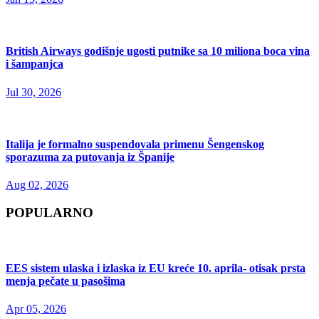
British Airways godišnje ugosti putnike sa 10 miliona boca vina
i šampanjca
Jul 30, 2026
Italija je formalno suspendovala primenu Šengenskog
sporazuma za putovanja iz Španije
Aug 02, 2026
POPULARNO
EES sistem ulaska i izlaska iz EU kreće 10. aprila- otisak prsta
menja pečate u pasošima
Apr 05, 2026