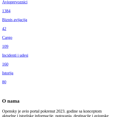
Avioprevoznici
1384
Biznis avijacija
42
Cargo
109
Incidenti i udesi
160
Istorija
80
O nama
Opensky je avio portal pokrenut 2023. godine sa konceptom
aktuelne i istorijske informacije, putovanja, destinacije i avionske