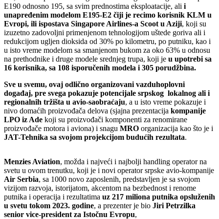
E190 odnosno 195, sa svim prednostima eksploatacije, ali
i
unapređenim modelom E195-E2 čiji je recimo korisnik KLM u
Evropi, ili ispostava Singapore Airlines-a Scoot u Aziji
, koji su
izuzetno zadovoljni primenjenom tehnologijom uštede goriva ali i
redukcijom ugljen dioksida od 30% po kilometru, po putniku, kao i
u isto vreme modelom sa smanjenom bukom za oko 63% u odnosu
na prethodnike i druge modele srednjeg trupa, koji je
u upotrebi sa
16 korisnika, sa 108 isporučenih modela i 305 porudžbina.
Sve u svemu, ovaj odlično organizovani vazduhoplovni
događaj, pre svega pokazuje potencijale srpskog lokalnog ali i
regionalnih tržišta u avio-saobraćaju
, a u isto vreme pokazuje i
nivo domaćih proizvođača delova (sjajna prezentacija
kompanije
LPO iz Ade
koji su proizvođači komponenti za renomirane
proizvođače motora i aviona) i snagu
MRO
organizacija kao što je i
JAT-Tehnika sa svojom projekcijom budućih rezultata
.
Menzies Aviation
, možda i najveći i najbolji handling operator na
svetu u ovom trenutku, koji je i novi operator srpske avio-kompanije
Air Serbia
, sa 1000 novo zaposlenih, predstavljen je sa svojom
vizijom razvoja, istorijatom, akcentom na bezbednost i renome
putnika i operacija i rezultatima
uz 217 miliona putnika opsluženih
u svetu tokom 2023. godine
, a prezenter je bio
Jiri Petrzilka
senior vice-president za Istočnu Evropu
,