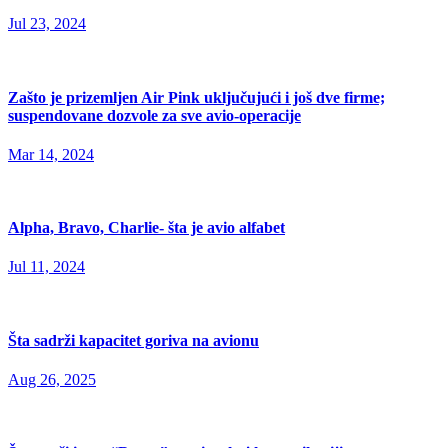
Jul 23, 2024
Zašto je prizemljen Air Pink uključujući i još dve firme;
suspendovane dozvole za sve avio-operacije
Mar 14, 2024
Alpha, Bravo, Charlie- šta je avio alfabet
Jul 11, 2024
Šta sadrži kapacitet goriva na avionu
Aug 26, 2025