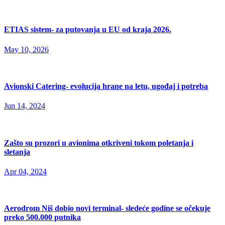
ETIAS sistem- za putovanja u EU od kraja 2026.
May 10, 2026
Avionski Catering- evolucija hrane na letu, ugođaj i potreba
Jun 14, 2024
Zašto su prozori u avionima otkriveni tokom poletanja i
sletanja
Apr 04, 2024
Aerodrom Niš dobio novi terminal- sledeće godine se očekuje
preko 500.000 putnika