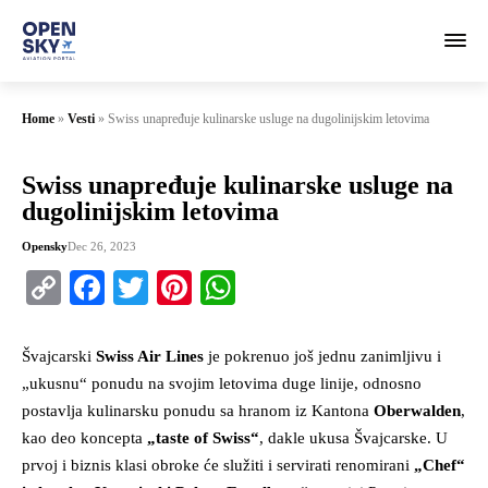
Home
»
Vesti
»
Swiss unapređuje kulinarske usluge na dugolinijskim letovima
Swiss unapređuje kulinarske usluge na
dugolinijskim letovima
Opensky
Dec 26, 2023
Copy
Facebook
Twitter
Pinterest
WhatsApp
Link
Švajcarski
Swiss Air Lines
je pokrenuo još jednu zanimljivu i
„ukusnu“ ponudu na svojim letovima duge linije, odnosno
postavlja kulinarsku ponudu sa hranom iz Kantona
Oberwalden
,
kao deo koncepta
„taste of Swiss“
, dakle ukusa Švajcarske. U
prvoj i biznis klasi obroke će služiti i servirati renomirani
„Chef“