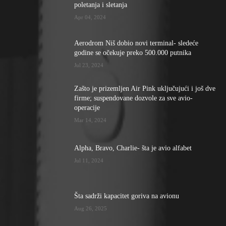
poletanja i sletanja
Apr 04, 2024
Aerodrom Niš dobio novi terminal- sledeće
godine se očekuje preko 500.000 putnika
Jul 23, 2024
Zašto je prizemljen Air Pink uključujući i još dve
firme; suspendovane dozvole za sve avio-
operacije
Mar 14, 2024
Alpha, Bravo, Charlie- šta je avio alfabet
Jul 11, 2024
Šta sadrži kapacitet goriva na avionu
Aug 26, 2025