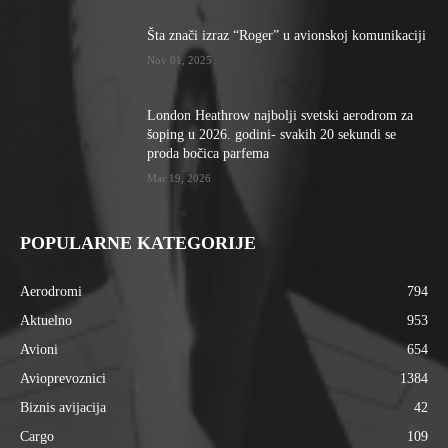
Šta znači izraz “Roger” u avionskoj komunikaciji
Nov 01, 2025
London Heathrow najbolji svetski aerodrom za
šoping u 2026. godini- svakih 20 sekundi se
proda bočica parfema
Mar 19, 2026
POPULARNE KATEGORIJE
Aerodromi
794
Aktuelno
953
Avioni
654
Avioprevoznici
1384
Biznis avijacija
42
Cargo
109