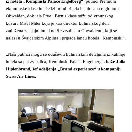
iz hotela „Kempinski Palace Engelberg“
, putnici Premium
ekonomske klase imaće izbor od tri jela inspirisana regionom
Obwalden, dok jela Prve i Biznis klase stižu od vrhunskog
kuvara Mišel Miler koja je kao direktor kulinarskog dela
zadužena za sjajni hotel od 5 zvezdica u Obwaldenu, koji se
nalazi u Švajcarskim Alpima i pripada lancu hotela „Kempinski“.
„Naši putnici mogu se oduševiti kulinarskim detaljima iz kuhinje
hotela sa pet zvezdica, Kempinski Palace Engelberg“,
kaže Julia
Hiplenbrand, šef odeljenja „Brand experience“ u kompaniji
Swiss Air Lines.