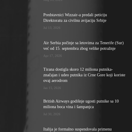
Predstavnici Wizzair-a predali peticiju
Direktoratu za civilnu avijaciju Srbije
Jul 13, 2026
Air Serbia počinje sa letovima za Tenerife (Sur)
već od 15. septembra zbog velike potražnje
Apr 17, 2026
Tirana dostigla skoro 12 miliona putnika-
značajan i udeo putnika iz Crne Gore koji koriste
ovaj aerodrom
Jan 15, 2026
British Airways godišnje ugosti putnike sa 10
miliona boca vina i šampanjca
Jul 30, 2026
Italija je formalno suspendovala primenu