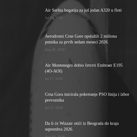
Air Serbia bogatija za još jedan A320 u floti
Jul 14, 2026
Aerodromi Crne Gore opslužili 2 miliona
putnika za prvih sedam meseci 2026.
Aug 05, 2026
Air Montenegro dobio četvrti Embraer E195
(4O-AOI)
Jul 17, 2026
Crna Gora inicirala pokretanje PSO linija i izbor
prevoznika
Jul 27, 2026
Da li će Wizzair otići iz Beograda do kraja
septembra 2026.
Aug 03, 2026