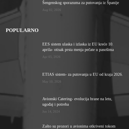
Šengenskog sporazuma za putovanja iz Španije
Aug 02, 2026
POPULARNO
EES sistem ulaska i izlaska iz EU kreće 10.
aprila- otisak prsta menja pečate u pasošima
Apr 05, 2026
ETIAS sistem- za putovanja u EU od kraja 2026.
May 10, 2026
Avionski Catering- evolucija hrane na letu,
ugođaj i potreba
Jun 14, 2024
Zašto su prozori u avionima otkriveni tokom