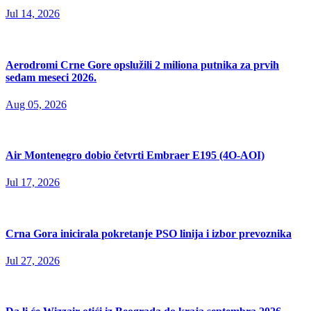
Jul 14, 2026
Aerodromi Crne Gore opslužili 2 miliona putnika za prvih
sedam meseci 2026.
Aug 05, 2026
Air Montenegro dobio četvrti Embraer E195 (4O-AOI)
Jul 17, 2026
Crna Gora inicirala pokretanje PSO linija i izbor prevoznika
Jul 27, 2026