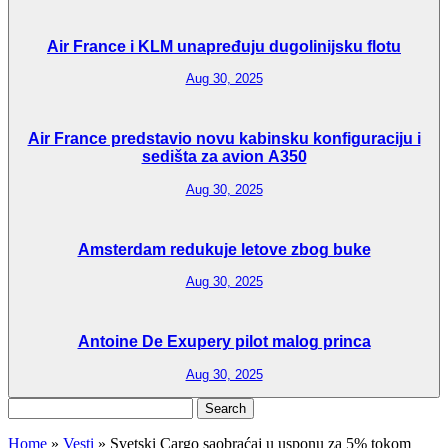
Air France i KLM unapređuju dugolinijsku flotu
Aug 30, 2025
Air France predstavio novu kabinsku konfiguraciju i
sedišta za avion A350
Aug 30, 2025
Amsterdam redukuje letove zbog buke
Aug 30, 2025
Antoine De Exupery pilot malog princa
Aug 30, 2025
Search
for:
Home
»
Vesti
»
Svetski Cargo saobraćaj u usponu za 5% tokom