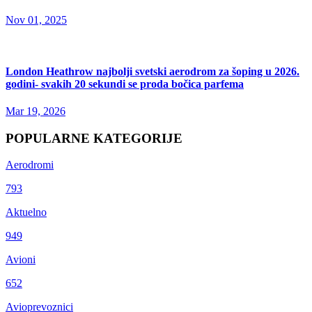
Nov 01, 2025
London Heathrow najbolji svetski aerodrom za šoping u 2026.
godini- svakih 20 sekundi se proda bočica parfema
Mar 19, 2026
POPULARNE KATEGORIJE
Aerodromi
793
Aktuelno
949
Avioni
652
Avioprevoznici