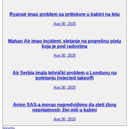
Ryanair imao problem sa pritiskom u kabini na letu
Aug 30, 2025
Mahan Air imao incident, sletanje na pogrešnu pistu
koja je pod radovima
Aug 30, 2025
Air Serbia imala tehnički problem u Londonu na
poletanju (rejected takeoff)
Aug 30, 2025
Avion SAS-a morao nepredviđeno da sleti zbog
neprijatnosti- živi miš u kabini
Aug 30, 2025
Istorija