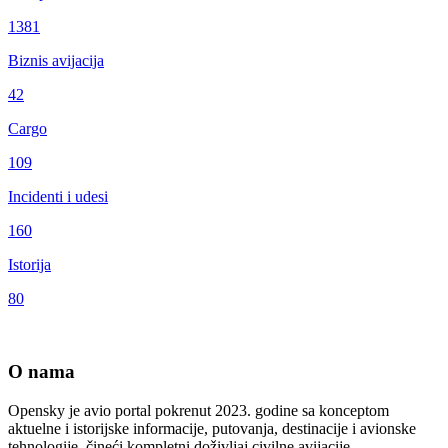
1381
Biznis avijacija
42
Cargo
109
Incidenti i udesi
160
Istorija
80
O nama
Opensky je avio portal pokrenut 2023. godine sa konceptom
aktuelne i istorijske informacije, putovanja, destinacije i avionske
tehnologije čineći kompletni doživljaj civilne avijacije.