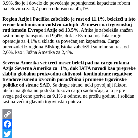
3,9%, što je i dovelo do povećanja popunjenosti kapaciteta robom
na letovima za 0,7 poena odnosno na 45,1%.
Region Azije i Pacifika zabeležio je rast od 11,1%, beležeći u isto
vreme kontinuirano vođstvo zadnjih 29 meseci na trgovinskoj
ruti između Evrope i Azije od 13,5%
. Afrika je zabeležila snažan
rast robnog transporta od 9,4%, dok je Evropa pojačala cargo
operacije za 4,1% u skladu sa povećanjem kapaciteta. Cargo
prevoznici iz regiona Bliskog Istoka zabeležili su minoran rast od
2,6%, kao i Južna Amerika za 2,4%.
Severna Amerika već treći mesec beleži pad na cargo rutama
Azija-Severna Amerika za -1%, dok IATA navodi kao prepreke
slabiju globalnu proizvodnu aktivnost, kontinuirane negativne
trendove između izvoznih porudžbina i promene trgovinske
politike od strane SAD
. Sa druge strane, neki povoljniji faktori
utiču i na globalnu podršku tokova cargo saobraćaja, a to je pre
svega pad cene goriva za 9,1% u odnosu na prošlu godinu, i solidan
rast na većini glavnih trgovinskih puteva
Copy
Link
Facebook