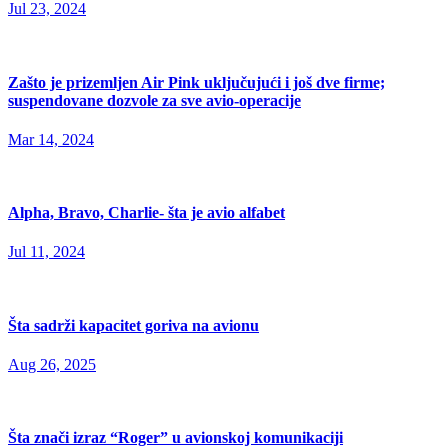
Jul 23, 2024
Zašto je prizemljen Air Pink uključujući i još dve firme;
suspendovane dozvole za sve avio-operacije
Mar 14, 2024
Alpha, Bravo, Charlie- šta je avio alfabet
Jul 11, 2024
Šta sadrži kapacitet goriva na avionu
Aug 26, 2025
Šta znači izraz “Roger” u avionskoj komunikaciji