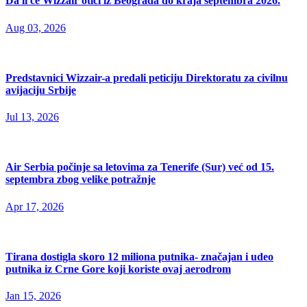
Da li će Wizzair otići iz Beograda do kraja septembra 2026.
Aug 03, 2026
Predstavnici Wizzair-a predali peticiju Direktoratu za civilnu
avijaciju Srbije
Jul 13, 2026
Air Serbia počinje sa letovima za Tenerife (Sur) već od 15.
septembra zbog velike potražnje
Apr 17, 2026
Tirana dostigla skoro 12 miliona putnika- značajan i udeo
putnika iz Crne Gore koji koriste ovaj aerodrom
Jan 15, 2026