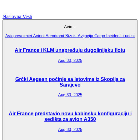
Naslovna
Vesti
Avio
Avioprevoznici
Avioni
Aerodromi
Biznis Avijacija
Cargo
Incidenti i udesi
Air France i KLM unapređuju dugolinijsku flotu
Aug 30, 2025
Grčki Aegean počinje sa letovima iz Skoplja za
Sarajevo
Aug 30, 2025
Air France predstavio novu kabinsku konfiguraciju i
sedišta za avion A350
Aug 30, 2025