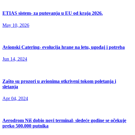
ETIAS sistem- za putovanja u EU od kraja 2026.
May 10, 2026
Avionski Catering- evolucija hrane na letu, ugođaj i potreba
Jun 14, 2024
Zašto su prozori u avionima otkriveni tokom poletanja i
sletanja
Apr 04, 2024
Aerodrom Niš dobio novi terminal- sledeće godine se očekuje
preko 500.000 putnika