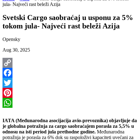
jula- Najveći rast beleži Azija
Svetski Cargo saobraćaj u usponu za 5%
tokom jula- Najveći rast beleži Azija
Opensky
Aug 30, 2025
Copy
Link
Facebook
Twitter
Pinterest
WhatsApp
IATA (Međunarodna asocijacija avio-prevoznika) objavljuje da
je globalna potražnja za cargo saobraćajem porasla za 5,5% u
odnosu na isti period jula prethodne godine.
Međunarodna
potražnja je porasla za 6% dok su raspoloživi kapaciteti uvećani za