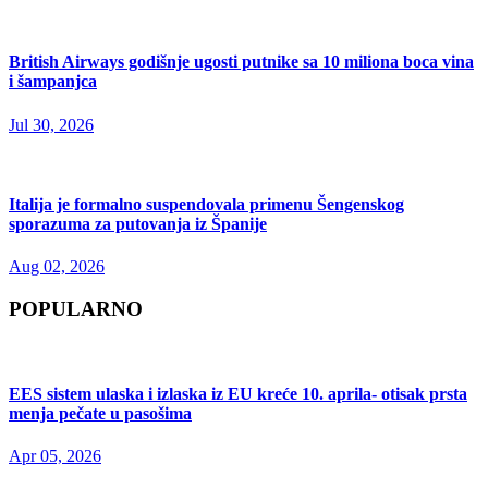
British Airways godišnje ugosti putnike sa 10 miliona boca vina
i šampanjca
Jul 30, 2026
Italija je formalno suspendovala primenu Šengenskog
sporazuma za putovanja iz Španije
Aug 02, 2026
POPULARNO
EES sistem ulaska i izlaska iz EU kreće 10. aprila- otisak prsta
menja pečate u pasošima
Apr 05, 2026