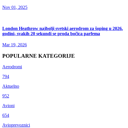
Nov 01, 2025
London Heathrow najbolji svetski aerodrom za šoping u 2026.
godini- svakih 20 sekundi se proda bočica parfema
Mar 19, 2026
POPULARNE KATEGORIJE
Aerodromi
794
Aktuelno
952
Avioni
654
Avioprevoznici