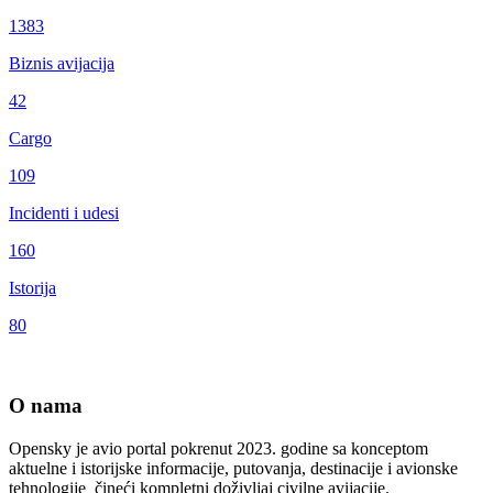
1383
Biznis avijacija
42
Cargo
109
Incidenti i udesi
160
Istorija
80
O nama
Opensky je avio portal pokrenut 2023. godine sa konceptom
aktuelne i istorijske informacije, putovanja, destinacije i avionske
tehnologije čineći kompletni doživljaj civilne avijacije.