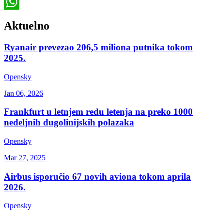
Pinterest
WhatsApp
Aktuelno
Ryanair prevezao 206,5 miliona putnika tokom
2025.
Opensky
Jan 06, 2026
Frankfurt u letnjem redu letenja na preko 1000
nedeljnih dugolinijskih polazaka
Opensky
Mar 27, 2025
Airbus isporučio 67 novih aviona tokom aprila
2026.
Opensky