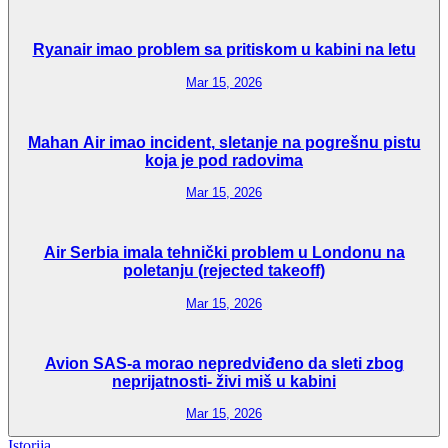
Ryanair imao problem sa pritiskom u kabini na letu
Mar 15, 2026
Mahan Air imao incident, sletanje na pogrešnu pistu
koja je pod radovima
Mar 15, 2026
Air Serbia imala tehnički problem u Londonu na
poletanju (rejected takeoff)
Mar 15, 2026
Avion SAS-a morao nepredviđeno da sleti zbog
neprijatnosti- živi miš u kabini
Mar 15, 2026
Istorija