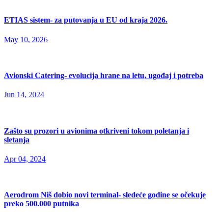
ETIAS sistem- za putovanja u EU od kraja 2026.
May 10, 2026
Avionski Catering- evolucija hrane na letu, ugođaj i potreba
Jun 14, 2024
Zašto su prozori u avionima otkriveni tokom poletanja i
sletanja
Apr 04, 2024
Aerodrom Niš dobio novi terminal- sledeće godine se očekuje
preko 500.000 putnika