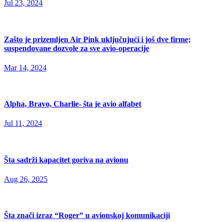
Jul 23, 2024
Zašto je prizemljen Air Pink uključujući i još dve firme;
suspendovane dozvole za sve avio-operacije
Mar 14, 2024
Alpha, Bravo, Charlie- šta je avio alfabet
Jul 11, 2024
Šta sadrži kapacitet goriva na avionu
Aug 26, 2025
Šta znači izraz “Roger” u avionskoj komunikaciji