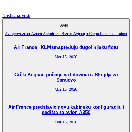
Naslovna
Vesti
Avio
Avioprevoznici
Avioni
Aerodromi
Biznis Avijacija
Cargo
Incidenti i udesi
Air France i KLM unapređuju dugolinijsku flotu
Mar 15, 2026
Grčki Aegean počinje sa letovima iz Skoplja za
Sarajevo
Mar 15, 2026
Air France predstavio novu kabinsku konfiguraciju i
sedišta za avion A350
Mar 15, 2026