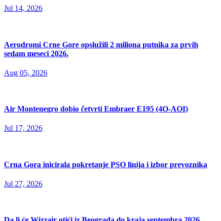
Jul 14, 2026
Aerodromi Crne Gore opslužili 2 miliona putnika za prvih
sedam meseci 2026.
Aug 05, 2026
Air Montenegro dobio četvrti Embraer E195 (4O-AOI)
Jul 17, 2026
Crna Gora inicirala pokretanje PSO linija i izbor prevoznika
Jul 27, 2026
Da li će Wizzair otići iz Beograda do kraja septembra 2026.