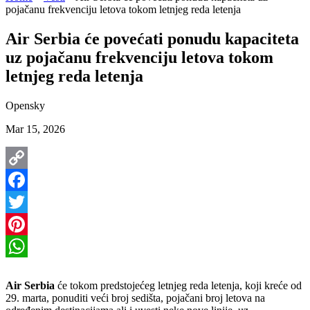
pojačanu frekvenciju letova tokom letnjeg reda letenja
Air Serbia će povećati ponudu kapaciteta
uz pojačanu frekvenciju letova tokom
letnjeg reda letenja
Opensky
Mar 15, 2026
Copy
Link
Facebook
Twitter
Pinterest
WhatsApp
Air Serbia
će tokom predstojećeg letnjeg reda letenja, koji kreće od
29. marta, ponuditi veći broj sedišta, pojačani broj letova na