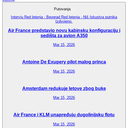
Putovanja
Intervju
Red letenja - Beograd
Red letenja - Niš
Iskustva putnika
Izdvojeno
Air France predstavio novu kabinsku konfiguraciju i
sedišta za avion A350
Mar 15, 2026
Antoine De Exupery pilot malog princa
Mar 15, 2026
Amsterdam redukuje letove zbog buke
Mar 15, 2026
Air France i KLM unapređuju dugolinijsku flotu
Mar 15, 2026