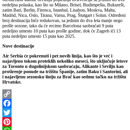
nedeljna polaska, kao što su Milano, Brisel, Budimpešta, Bukurešt,
zatim Bari, Berlin, Firenca, Istanbul, Lisabon, Moskva, Malta,
Madrid, Nica, Oslo, Tirana, Varna, Prag, Štutgart i Solun. Određeni
broj destinacija biće redukovan, sa jednim do dva leta manje nego
prošle sezone, tako da će recimo Barcelona saobraćati 9 puta
nedeljno umesto 10 puta kao prošle godine, dok će Zagreb ići 13
puta nedeljno umesto 15 puta kao 2025.
Nove destinacije
Air Serbia će pokrenuti i pet novih linija, kao što je već i
najavljeno tokom proteklih nekoliko meseci, što uključuje letove
za Toronto u dugolinijskom saobraćaju, Alikante i Sevilju kao
proširenje ponude na tržištu Španije, zatim Baku i Santorini, ali
i najavljenu sezonsku liniju za Brač kao sedmu tačku na tržištu
Hrvatske.
Copy
Link
Facebook
Twitter