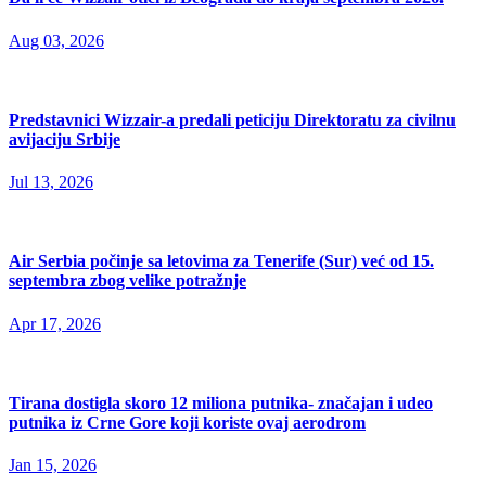
Aug 03, 2026
Predstavnici Wizzair-a predali peticiju Direktoratu za civilnu
avijaciju Srbije
Jul 13, 2026
Air Serbia počinje sa letovima za Tenerife (Sur) već od 15.
septembra zbog velike potražnje
Apr 17, 2026
Tirana dostigla skoro 12 miliona putnika- značajan i udeo
putnika iz Crne Gore koji koriste ovaj aerodrom
Jan 15, 2026