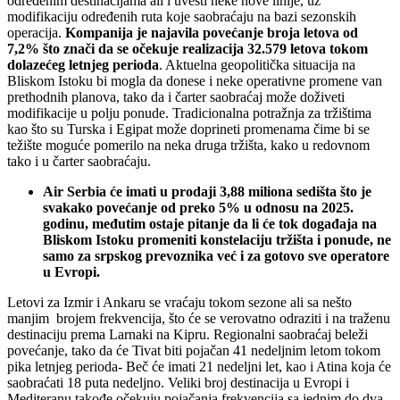
određenim destinacijama ali i uvesti neke nove linije, uz
modifikaciju određenih ruta koje saobraćaju na bazi sezonskih
operacija.
Kompanija je najavila povećanje broja letova od
7,2% što znači da se očekuje realizacija 32.579 letova tokom
dolazećeg letnjeg perioda
. Aktuelna geopolitička situacija na
Bliskom Istoku bi mogla da donese i neke operativne promene van
prethodnih planova, tako da i čarter saobraćaj može doživeti
modifikacije u polju ponude. Tradicionalna potražnja za tržištima
kao što su Turska i Egipat može doprineti promenama čime bi se
težište moguće pomerilo na neka druga tržišta, kako u redovnom
tako i u čarter saobraćaju.
Air Serbia će imati u prodaji 3,88 miliona sedišta što je
svakako povećanje od preko 5% u odnosu na 2025.
godinu, međutim ostaje pitanje da li će tok događaja na
Bliskom Istoku promeniti konstelaciju tržišta i ponude, ne
samo za srpskog prevoznika već i za gotovo sve operatore
u Evropi.
Letovi za Izmir i Ankaru se vraćaju tokom sezone ali sa nešto
manjim brojem frekvencija, što će se verovatno odraziti i na traženu
destinaciju prema Larnaki na Kipru. Regionalni saobraćaj beleži
povećanje, tako da će Tivat biti pojačan 41 nedeljnim letom tokom
pika letnjeg perioda- Beč će imati 21 nedeljni let, kao i Atina koja će
saobraćati 18 puta nedeljno. Veliki broj destinacija u Evropi i
Mediteranu takođe očekuju pojačanja frekvencija sa jednim do dva