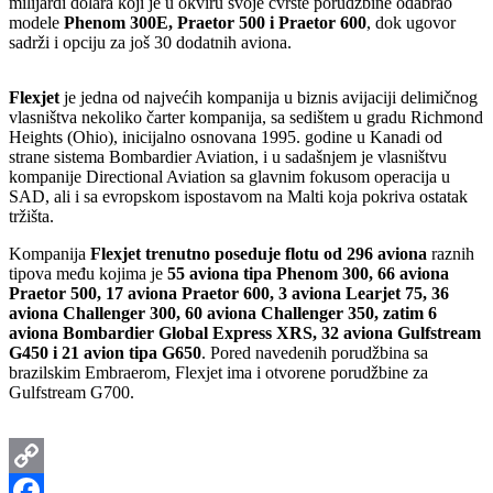
milijardi dolara koji je u okviru svoje čvrste porudžbine odabrao
modele
Phenom 300E, Praetor 500 i Praetor 600
, dok ugovor
sadrži i opciju za još 30 dodatnih aviona.
Flexjet
je jedna od najvećih kompanija u biznis avijaciji delimičnog
vlasništva nekoliko čarter kompanija, sa sedištem u gradu Richmond
Heights (Ohio), inicijalno osnovana 1995. godine u Kanadi od
strane sistema Bombardier Aviation, i u sadašnjem je vlasništvu
kompanije Directional Aviation sa glavnim fokusom operacija u
SAD, ali i sa evropskom ispostavom na Malti koja pokriva ostatak
tržišta.
Kompanija
Flexjet trenutno poseduje flotu od 296 aviona
raznih
tipova među kojima je
55 aviona tipa Phenom 300, 66 aviona
Praetor 500, 17 aviona Praetor 600, 3 aviona Learjet 75, 36
aviona Challenger 300, 60 aviona Challenger 350, zatim 6
aviona Bombardier Global Express XRS, 32 aviona Gulfstream
G450 i 21 avion tipa G650
. Pored navedenih porudžbina sa
brazilskim Embraerom, Flexjet ima i otvorene porudžbine za
Gulfstream G700.
Copy