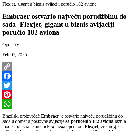
Flexjet, gigant u biznis avijaciji poručio 182 aviona
Embraer ostvario najveću porudžbinu do
sada- Flexjet, gigant u biznis avijaciji
poručio 182 aviona
Opensky
Feb 07, 2025
Copy
Link
Facebook
Twitter
Pinterest
WhatsApp
Brazilski proizvošač
Embraer
je ostvario najveću porudžbinu do
sada u domenu poslovne avijacije
sa poručenih 182 aviona
raznih
modela od strane američkog mega operatora
Flexjet
, vrednog 7