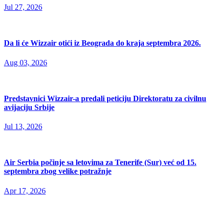
Jul 27, 2026
Da li će Wizzair otići iz Beograda do kraja septembra 2026.
Aug 03, 2026
Predstavnici Wizzair-a predali peticiju Direktoratu za civilnu
avijaciju Srbije
Jul 13, 2026
Air Serbia počinje sa letovima za Tenerife (Sur) već od 15.
septembra zbog velike potražnje
Apr 17, 2026