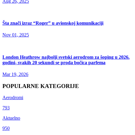
Aug 26, 2025
Šta znači izraz “Roger” u avionskoj komunikaciji
Nov 01, 2025
London Heathrow najbolji svetski aerodrom za šoping u 2026.
godini- svakih 20 sekundi se proda bočica parfema
Mar 19, 2026
POPULARNE KATEGORIJE
Aerodromi
793
Aktuelno
950