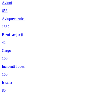
Avioni
653
Avioprevoznici
1382
Biznis avijacija
42
Cargo
109
Incidenti i udesi
160
Istorija
80