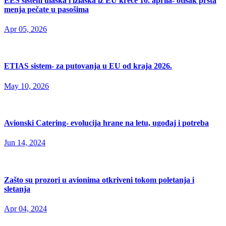
EES sistem ulaska i izlaska iz EU kreće 10. aprila- otisak prsta
menja pečate u pasošima
Apr 05, 2026
ETIAS sistem- za putovanja u EU od kraja 2026.
May 10, 2026
Avionski Catering- evolucija hrane na letu, ugođaj i potreba
Jun 14, 2024
Zašto su prozori u avionima otkriveni tokom poletanja i
sletanja
Apr 04, 2024