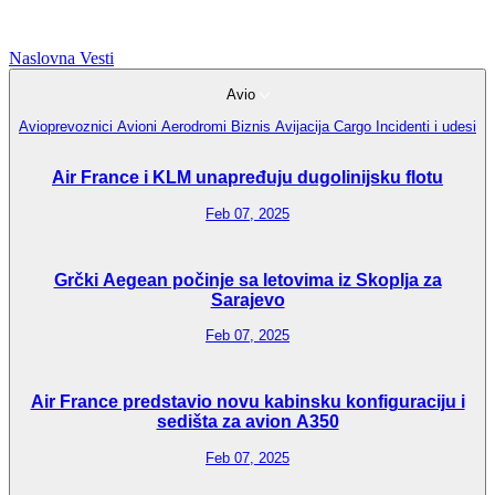
Naslovna
Vesti
Avio
Avioprevoznici
Avioni
Aerodromi
Biznis Avijacija
Cargo
Incidenti i udesi
Air France i KLM unapređuju dugolinijsku flotu
Feb 07, 2025
Grčki Aegean počinje sa letovima iz Skoplja za
Sarajevo
Feb 07, 2025
Air France predstavio novu kabinsku konfiguraciju i
sedišta za avion A350
Feb 07, 2025