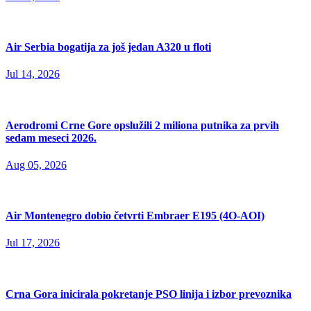
Air Serbia bogatija za još jedan A320 u floti
Jul 14, 2026
Aerodromi Crne Gore opslužili 2 miliona putnika za prvih
sedam meseci 2026.
Aug 05, 2026
Air Montenegro dobio četvrti Embraer E195 (4O-AOI)
Jul 17, 2026
Crna Gora inicirala pokretanje PSO linija i izbor prevoznika