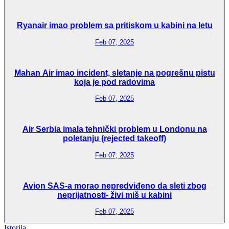
Ryanair imao problem sa pritiskom u kabini na letu
Feb 07, 2025
Mahan Air imao incident, sletanje na pogrešnu pistu
koja je pod radovima
Feb 07, 2025
Air Serbia imala tehnički problem u Londonu na
poletanju (rejected takeoff)
Feb 07, 2025
Avion SAS-a morao nepredviđeno da sleti zbog
neprijatnosti- živi miš u kabini
Feb 07, 2025
Istorija