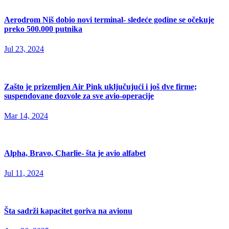
Aerodrom Niš dobio novi terminal- sledeće godine se očekuje
preko 500.000 putnika
Jul 23, 2024
Zašto je prizemljen Air Pink uključujući i još dve firme;
suspendovane dozvole za sve avio-operacije
Mar 14, 2024
Alpha, Bravo, Charlie- šta je avio alfabet
Jul 11, 2024
Šta sadrži kapacitet goriva na avionu