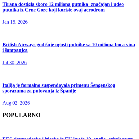
Tirana dostigla skoro 12 miliona putnika- značajan i udeo
putnika iz Crne Gore koji koriste ovaj aerodrom
Jan 15, 2026
British Airways godišnje ugosti putnike sa 10 miliona boca vina
i šampanjca
Jul 30, 2026
Italija je formalno suspendovala primenu Šengenskog
sporazuma za putovanja iz Španije
Aug 02, 2026
POPULARNO