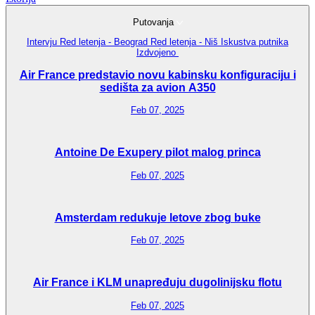
Putovanja
Intervju
Red letenja - Beograd
Red letenja - Niš
Iskustva putnika
Izdvojeno
Air France predstavio novu kabinsku konfiguraciju i
sedišta za avion A350
Feb 07, 2025
Antoine De Exupery pilot malog princa
Feb 07, 2025
Amsterdam redukuje letove zbog buke
Feb 07, 2025
Air France i KLM unapređuju dugolinijsku flotu
Feb 07, 2025