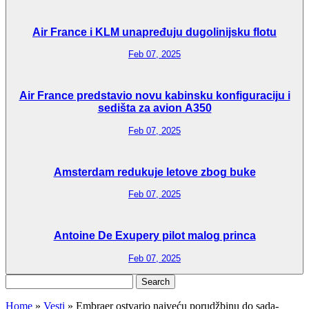
Air France i KLM unapređuju dugolinijsku flotu
Feb 07, 2025
Air France predstavio novu kabinsku konfiguraciju i
sedišta za avion A350
Feb 07, 2025
Amsterdam redukuje letove zbog buke
Feb 07, 2025
Antoine De Exupery pilot malog princa
Feb 07, 2025
Search
for:
Home
»
Vesti
»
Embraer ostvario najveću porudžbinu do sada-