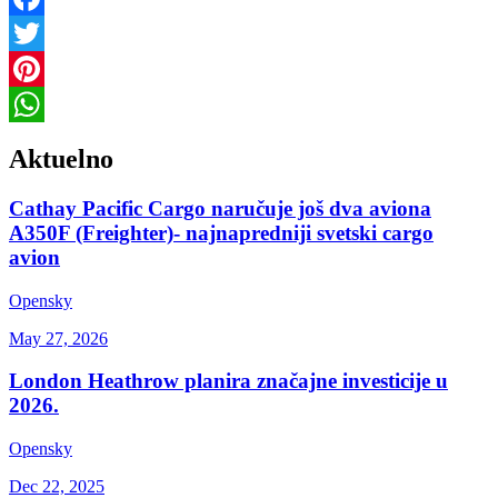
Link
Facebook
Twitter
Pinterest
WhatsApp
Aktuelno
Cathay Pacific Cargo naručuje još dva aviona
A350F (Freighter)- najnapredniji svetski cargo
avion
Opensky
May 27, 2026
London Heathrow planira značajne investicije u
2026.
Opensky
Dec 22, 2025