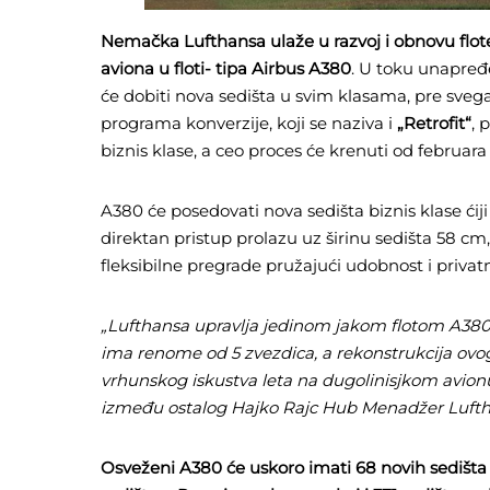
Nemačka Lufthansa ulaže u razvoj i obnovu flot
aviona u floti- tipa
Airbus A380
. U toku unapređe
će dobiti nova sedišta u svim klasama, pre sve
programa konverzije, koji se naziva i
„Retrofit“
, 
biznis klase, a ceo proces će krenuti od febru
A380 će posedovati nova sedišta biznis klase ćij
direktan pristup prolazu uz širinu sedišta 58 cm
fleksibilne pregrade pružajući udobnost i priv
„Lufthansa upravlja jedinom jakom flotom A38
ima renome od 5 zvezdica, a rekonstrukcija ov
vrhunskog iskustva leta na dugolinisjkom avio
između ostalog Hajko Rajc Hub Menadžer Luft
Osveženi A380 će uskoro imati 68 novih sedišta u 