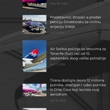
Aug 03, 2026
Predstavnici Wizzair-a predali
peticiju Direktoratu za civilnu
avijaciju Srbije
Jul 13, 2026
Air Serbia počinje sa letovima za
Tenerife (Sur) već od 15.
septembra zbog velike potražnje
Apr 17, 2026
Tirana dostigla skoro 12 miliona
putnika- značajan i udeo putnika
iz Crne Gore koji koriste ovaj
aerodrom
Jan 15, 2026