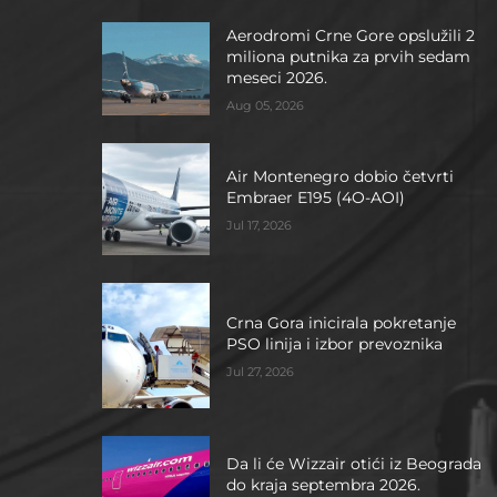
Aerodromi Crne Gore opslužili 2
miliona putnika za prvih sedam
meseci 2026.
Aug 05, 2026
Air Montenegro dobio četvrti
Embraer E195 (4O-AOI)
Jul 17, 2026
Crna Gora inicirala pokretanje
PSO linija i izbor prevoznika
Jul 27, 2026
Da li će Wizzair otići iz Beograda
do kraja septembra 2026.