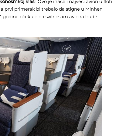
ekonosmkoj klasi
. Ovo je inače i najveći avion u floti
 prvi primerak bi trebalo da stigne u Minhen
7. godine očekuje da svih osam aviona bude