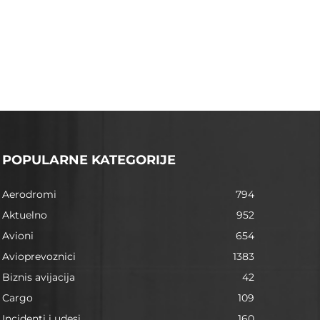
POPULARNE KATEGORIJE
Aerodromi
794
Aktuelno
952
Avioni
654
Avioprevoznici
1383
Biznis avijacija
42
Cargo
109
Incidenti i udesi
160