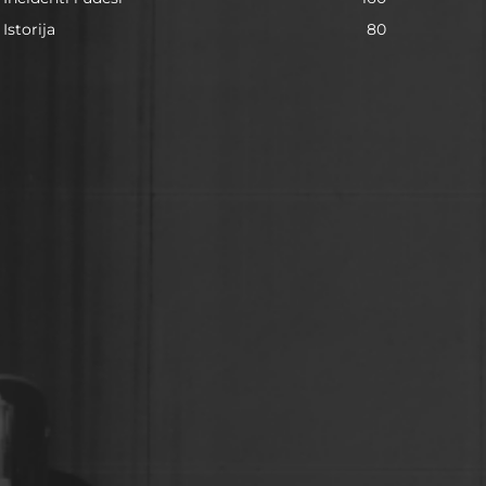
Istorija
80