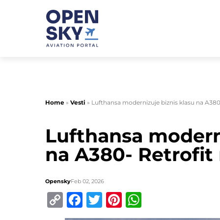
Home
»
Vesti
»
Lufthansa modernizuje biznis klasu na A380
Lufthansa moderni
na A380- Retrofit
Opensky
Feb 02, 2026
Copy
Facebook
Twitter
Pinterest
WhatsApp
Link