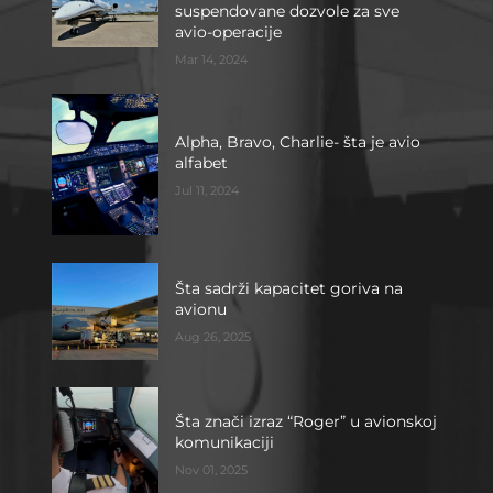
suspendovane dozvole za sve
avio-operacije
Mar 14, 2024
Alpha, Bravo, Charlie- šta je avio
alfabet
Jul 11, 2024
Šta sadrži kapacitet goriva na
avionu
Aug 26, 2025
Šta znači izraz “Roger” u avionskoj
komunikaciji
Nov 01, 2025