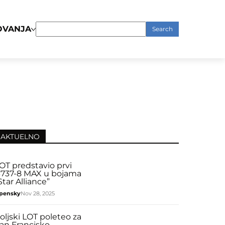
OVANJA
Search
for:
AKTUELNO
OT predstavio prvi
737-8 MAX u bojama
Star Alliance”
pensky
Nov 28, 2025
oljski LOT poleteo za
an Francisko