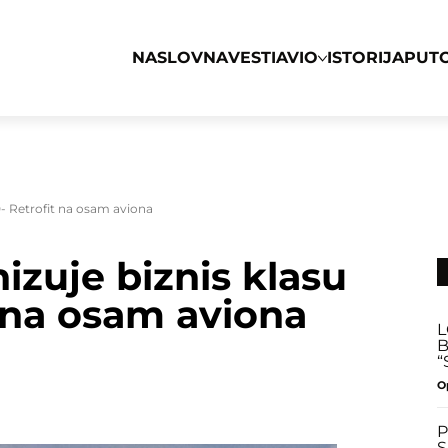
NASLOVNA
VESTI
AVIO
ISTORIJA
PUT
- Retrofit na osam aviona
zuje biznis klasu
 na osam aviona
L
B
“
O
P
S