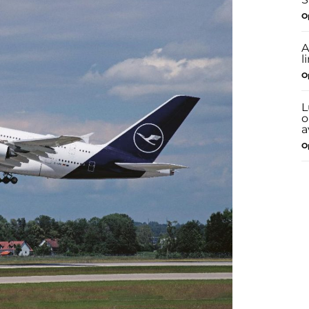
O
A
l
O
L
o
a
O