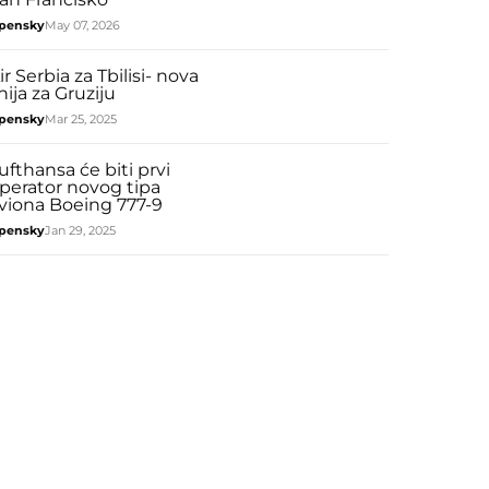
pensky
May 07, 2026
ir Serbia za Tbilisi- nova
inija za Gruziju
pensky
Mar 25, 2025
ufthansa će biti prvi
perator novog tipa
viona Boeing 777-9
pensky
Jan 29, 2025