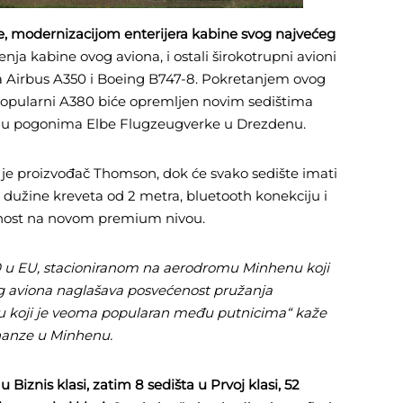
e, modernizacijom enterijera kabine svog najvećeg
nja kabine ovog aviona, i ostali širokotrupni avioni
ga Airbus A350 i Boeing B747-8. Pokretanjem ovog
popularni A380 biće opremljen novim sedištima
ara u pogonima Elbe Flugzeugverke u Drezdenu.
i je proizvođač Thomson, dok će svako sedište imati
, dužine kreveta od 2 metra, bluetooth konekciju i
atnost na novom premium nivou.
0 u EU, stacioniranom na aerodromu Minhenu koji
og aviona naglašava posvećenost pružanja
nu koji je veoma popularan među putnicima“ kaže
hanze u Minhenu.
Biznis klasi, zatim 8 sedišta u Prvoj klasi, 52