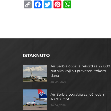
Copy
Facebook
Twitter
Pinterest
WhatsApp
Link
ISTAKNUTO
Air Serbia oborila rekord sa 22.000
putnika koji su prevezeni tokom
dana
Jul 24, 2026
Air Serbia bogatija za još jedan
A320 u floti
Jul 14, 2026