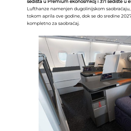
sedišta u Premium ekonosmkoj i 371 sedište u 
Lufthanze namenjen dugolinijskom saobraćaju, a
tokom aprila ove godine, dok se do sredine 202
kompletno za saobraćaj.