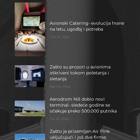
Avionski Catering- evolucija hrane
na letu, ugođaj i potreba
Jun 14, 2024
Zašto su prozori u avionima
otkriveni tokom poletanja i
sletanja
Apr 04, 2024
Aerodrom Niš dobio novi
terminal- sledeće godine se
očekuje preko 500.000 putnika
Jul 23, 2024
Zašto je prizemljen Air Pink
uključujući i još dve firme;