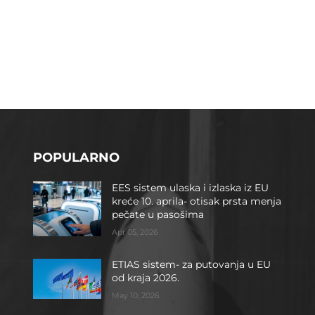
POPULARNO
EES sistem ulaska i izlaska iz EU
kreće 10. aprila- otisak prsta menja
pečate u pasošima
Apr 05, 2026
ETIAS sistem- za putovanja u EU
od kraja 2026.
May 10, 2026