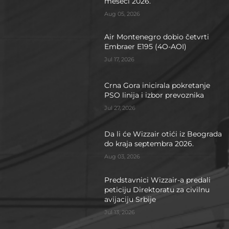
meseci 2026.
Aug 05, 2026
Air Montenegro dobio četvrti
Embraer E195 (4O-AOI)
Jul 17, 2026
Crna Gora inicirala pokretanje
PSO linija i izbor prevoznika
Jul 27, 2026
Da li će Wizzair otići iz Beograda
do kraja septembra 2026.
Aug 03, 2026
Predstavnici Wizzair-a predali
peticiju Direktoratu za civilnu
avijaciju Srbije
Jul 13, 2026