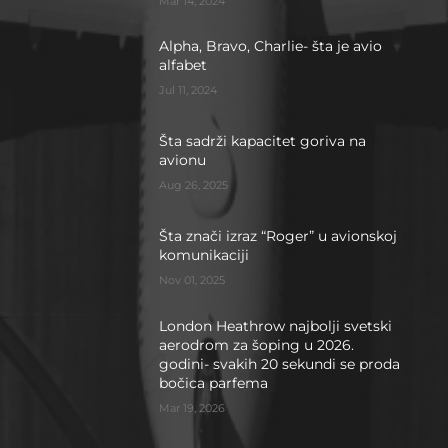
Mar 14, 2024
Alpha, Bravo, Charlie- šta je avio
alfabet
Jul 11, 2024
Šta sadrži kapacitet goriva na
avionu
Aug 26, 2025
Šta znači izraz “Roger” u avionskoj
komunikaciji
Nov 01, 2025
London Heathrow najbolji svetski
aerodrom za šoping u 2026.
godini- svakih 20 sekundi se proda
bočica parfema
Mar 19, 2026