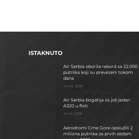
ISTAKNUTO
Air Serbia oborila rekord sa 22.000
putnika koji su prevezeni tokom
dana
Jul 24, 2026
Air Serbia bogatija za još jedan
A320 u floti
Jul 14, 2026
Aerodromi Crne Gore opslužili 2
miliona putnika za prvih sedam