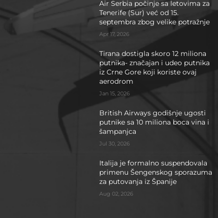
Air Serbia počinje sa letovima za
Tenerife (Sur) već od 15.
septembra zbog velike potražnje
Apr 17, 2026
Tirana dostigla skoro 12 miliona
putnika- značajan i udeo putnika
iz Crne Gore koji koriste ovaj
aerodrom
Jan 15, 2026
British Airways godišnje ugosti
putnike sa 10 miliona boca vina i
šampanjca
Jul 30, 2026
Italija je formalno suspendovala
primenu Šengenskog sporazuma
za putovanja iz Španije
Aug 02, 2026