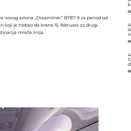
k
O
ova novog aviona „Dreamliner“ B787-9 za period od
an koji je trebao da krene 15. februara za drugi
A
A
inacija mreže linija.
n
O
4
S
d
O