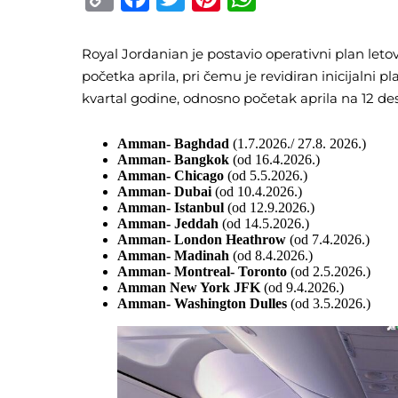
Link
Royal Jordanian je postavio operativni plan let
početka aprila, pri čemu je revidiran inicijalni pl
kvartal godine, odnosno početak aprila na 12 dest
Amman- Baghdad
(1.7.2026./ 27.8. 2026.)
Amman- Bangkok
(od 16.4.2026.)
Amman- Chicago
(od 5.5.2026.)
Amman- Dubai
(od 10.4.2026.)
Amman- Istanbul
(od 12.9.2026.)
Amman- Jeddah
(od 14.5.2026.)
Amman- London Heathrow
(od 7.4.2026.)
Amman- Madinah
(od 8.4.2026.)
Amman- Montreal- Toronto
(od 2.5.2026.)
Amman New York JFK
(od 9.4.2026.)
Amman- Washington Dulles
(od 3.5.2026.)