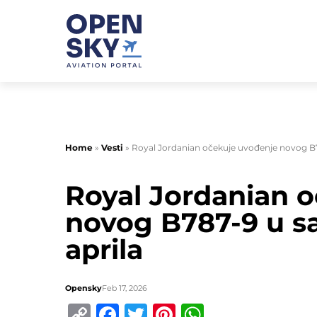
Home
»
Vesti
»
Royal Jordanian očekuje uvođenje novog B7
Royal Jordanian 
novog B787-9 u s
aprila
Opensky
Feb 17, 2026
Copy
Facebook
Twitter
Pinterest
WhatsApp