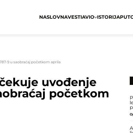
NASLOVNA
VESTI
AVIO
ISTORIJA
PUT
87-9 u saobraćaj početkom aprila
očekuje uvođenje
aobraćaj početkom
P
l
p
O
A
l