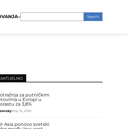
OVANJA
Search
for:
AKTUELNO
otražnja za putničkim
etovima u Evropi u
orastu za 3,8%
pensky
May 16, 2026
ir Asia ponovo svetski
ider među low-cost