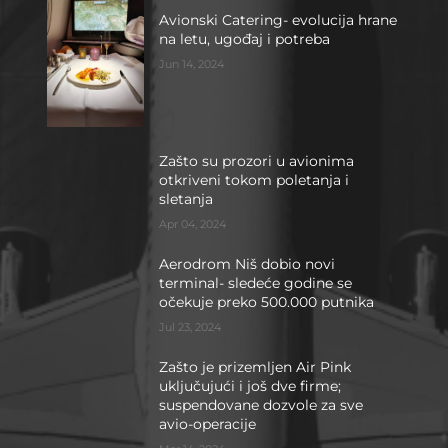
Avionski Catering- evolucija hrane
na letu, ugođaj i potreba
Jun 14, 2024
Zašto su prozori u avionima
otkriveni tokom poletanja i
sletanja
Apr 04, 2024
Aerodrom Niš dobio novi
terminal- sledeće godine se
očekuje preko 500.000 putnika
Jul 23, 2024
Zašto je prizemljen Air Pink
uključujući i još dve firme;
suspendovane dozvole za sve
avio-operacije