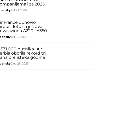
ompanijama i za 2025.
pensky
Jul 23, 2025
ir France obnovio
irbus flotu sa još dva
ova aviona A220 i A350
pensky
Jul 24, 2026
.531.000 putnika- Air
erbia oborila rekord tri
ana pre isteka godine
pensky
Dec 28, 2025