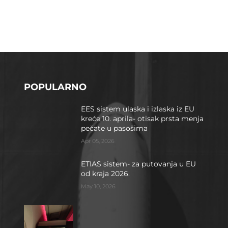
POPULARNO
EES sistem ulaska i izlaska iz EU
kreće 10. aprila- otisak prsta menja
pečate u pasošima
Apr 05, 2026
ETIAS sistem- za putovanja u EU
od kraja 2026.
May 10, 2026