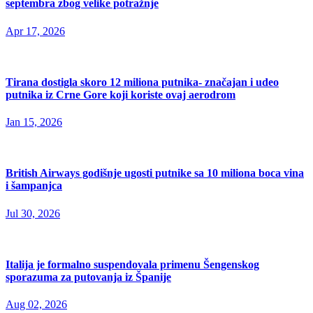
septembra zbog velike potražnje
Apr 17, 2026
Tirana dostigla skoro 12 miliona putnika- značajan i udeo
putnika iz Crne Gore koji koriste ovaj aerodrom
Jan 15, 2026
British Airways godišnje ugosti putnike sa 10 miliona boca vina
i šampanjca
Jul 30, 2026
Italija je formalno suspendovala primenu Šengenskog
sporazuma za putovanja iz Španije
Aug 02, 2026