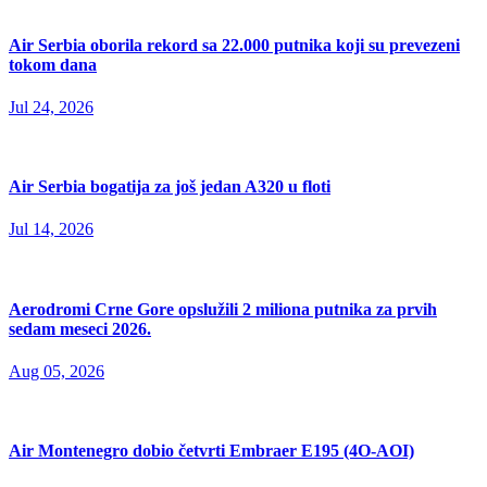
Air Serbia oborila rekord sa 22.000 putnika koji su prevezeni
tokom dana
Jul 24, 2026
Air Serbia bogatija za još jedan A320 u floti
Jul 14, 2026
Aerodromi Crne Gore opslužili 2 miliona putnika za prvih
sedam meseci 2026.
Aug 05, 2026
Air Montenegro dobio četvrti Embraer E195 (4O-AOI)