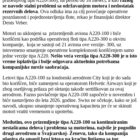
primenjivog tipa A220-300), na period od 18 meseci, a kao
razlog
se navode stalni problemi sa održavanjem motora i nedostatak
rezervnih delova
. Ova odluka ima za cilj povećanje operativne
pouzdanosti i pojednostavljenja flote, rekao je finansijski direktor
Denis Veber.
Motori su uklonjeni sa prizemljenih aviona A220-100 i biće
korišćeni kao podrška operativnoj floti tipa A220-300 u okviru
kompanije, koja se sastoji od 21 aviona ove verzije- 300, uz
istovemeno smanjenje operativne kompleksnosti korišćenjem samo
jedne verzije tipa A220.
Nešto veća verzija tipa A220-300 je u isto
vreme isplativija i bolje odgovara aktuelnim potrebama
kompanijske mreže saobraćaja.
Letovi tipa A220-100 za londonski aerodrom City koji je do sada
bio korišćen, biće zamenjeni sa operatorom Helvetic Airways koji je
zbog osetljivog prilaza pri sletanju takođe sertifikovan za ovaj
aerodrom. Fazno povlačenje tipa A220-100 započeće u novembru i
biće nastavljeno do leta 2026. godine. Swiss ne očekuje, kako se još
navodi, ukupno smanjenje operativnog kapaciteta jer će se skinuti
motori vratiti vremenom u upotrebu.
Međutim, ovo prizemljenje tipa A220-100 sa kontinuiranim
nestašicama delova i problema sa motorima, najviše je pogodilo
drugi aerodrom u Švajcarskoj- Ženevu, tako da kompanija
planira da smanji broj letova na kraćim linijama sa tog