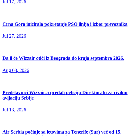
Jul 17, 2026
Crna Gora inicirala pokretanje PSO linija i izbor prevoznika
Jul 27, 2026
Da li će Wizzair otići iz Beograda do kraja septembra 2026.
Aug 03, 2026
Predstavnici Wizzair-a predali peticiju Direktoratu za civilnu
avijaciju Srbije
Jul 13, 2026
Air Serbia počinje sa letovima za Tenerife (Sur) već od 15.