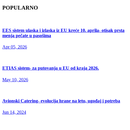
POPULARNO
EES sistem ulaska i izlaska iz EU kreće 10. aprila- otisak prsta
menja pečate u pasošima
Apr 05, 2026
ETIAS sistem- za putovanja u EU od kraja 2026.
May 10, 2026
Avionski Catering- evolucija hrane na letu, ugođaj i potreba
Jun 14, 2024