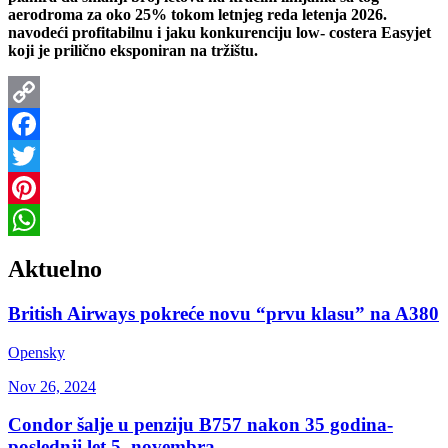
aerodroma za oko 25% tokom letnjeg reda letenja 2026.
navodeći profitabilnu i jaku konkurenciju low- costera Easyjet
koji je prilično eksponiran na tržištu.
Copy
Link
Facebook
Twitter
Pinterest
WhatsApp
Aktuelno
British Airways pokreće novu “prvu klasu” na A380
Opensky
Nov 26, 2024
Condor šalje u penziju B757 nakon 35 godina-
poslednji let 5. novembra