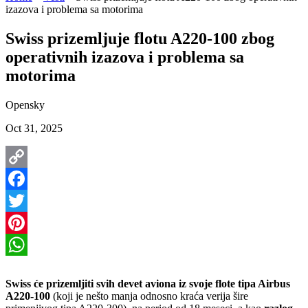
izazova i problema sa motorima
Swiss prizemljuje flotu A220-100 zbog
operativnih izazova i problema sa
motorima
Opensky
Oct 31, 2025
Copy
Link
Facebook
Twitter
Pinterest
WhatsApp
Swiss će prizemljiti svih devet aviona iz svoje flote tipa Airbus
A220-100
(koji je nešto manja odnosno kraća verija šire