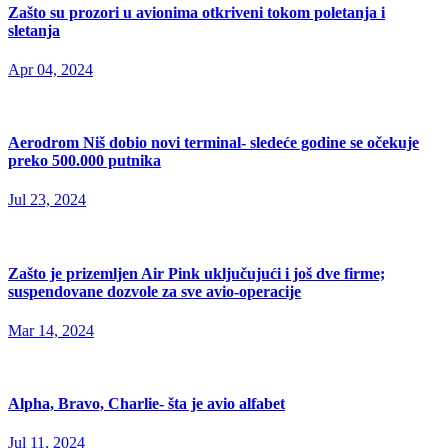
Zašto su prozori u avionima otkriveni tokom poletanja i
sletanja
Apr 04, 2024
Aerodrom Niš dobio novi terminal- sledeće godine se očekuje
preko 500.000 putnika
Jul 23, 2024
Zašto je prizemljen Air Pink uključujući i još dve firme;
suspendovane dozvole za sve avio-operacije
Mar 14, 2024
Alpha, Bravo, Charlie- šta je avio alfabet
Jul 11, 2024