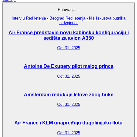
Putovanja
Intervju
Red letenja - Beograd
Red letenja - Niš
Iskustva putnika
Izdvojeno
Air France predstavio novu kabinsku konfiguraciju i
sedišta za avion A350
Oct 31, 2025
Antoine De Exupery pilot malog princa
Oct 31, 2025
Amsterdam redukuje letove zbog buke
Oct 31, 2025
Air France i KLM unapređuju dugolinijsku flotu
Oct 31, 2025