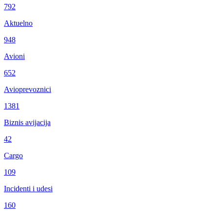
792
Aktuelno
948
Avioni
652
Avioprevoznici
1381
Biznis avijacija
42
Cargo
109
Incidenti i udesi
160