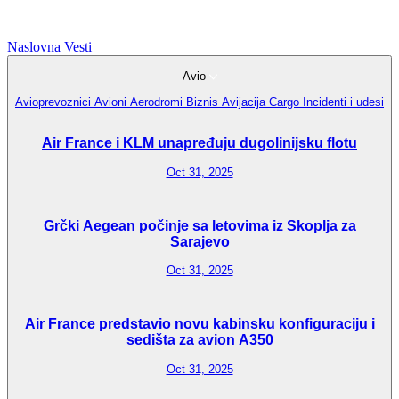
Naslovna
Vesti
Avio
Avioprevoznici
Avioni
Aerodromi
Biznis Avijacija
Cargo
Incidenti i udesi
Air France i KLM unapređuju dugolinijsku flotu
Oct 31, 2025
Grčki Aegean počinje sa letovima iz Skoplja za
Sarajevo
Oct 31, 2025
Air France predstavio novu kabinsku konfiguraciju i
sedišta za avion A350
Oct 31, 2025