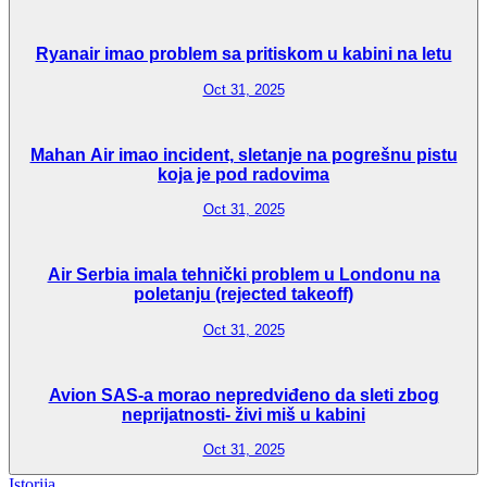
Ryanair imao problem sa pritiskom u kabini na letu
Oct 31, 2025
Mahan Air imao incident, sletanje na pogrešnu pistu
koja je pod radovima
Oct 31, 2025
Air Serbia imala tehnički problem u Londonu na
poletanju (rejected takeoff)
Oct 31, 2025
Avion SAS-a morao nepredviđeno da sleti zbog
neprijatnosti- živi miš u kabini
Oct 31, 2025
Istorija