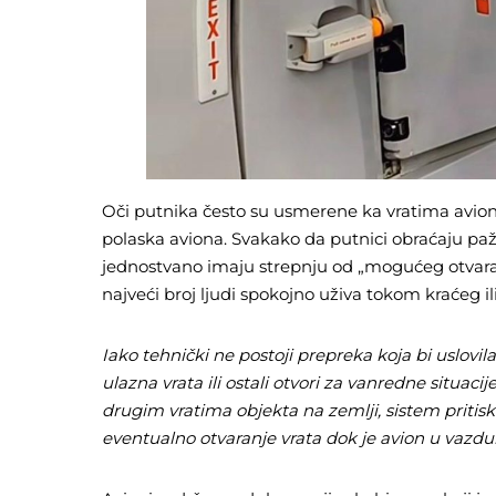
Oči putnika često su usmerene ka vratima aviona,
polaska aviona. Svakako da putnici obraćaju pažn
jednostvano imaju strepnju od „mogućeg otvaranj
najveći broj ljudi spokojno uživa tokom kraćeg il
Iako tehnički ne postoji prepreka koja bi uslovila
ulazna vrata ili ostali otvori za vanredne situacij
drugim vratima objekta na zemlji, sistem pritisk
eventualno otvaranje vrata dok je avion u vazdu