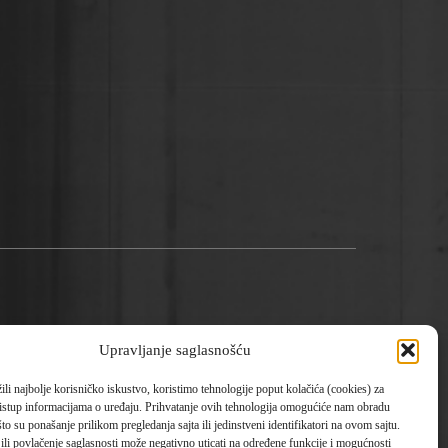
Upravljanje saglasnošću
li najbolje korisničko iskustvo, koristimo tehnologije poput kolačića (cookies) za
pristup informacijama o uređaju. Prihvatanje ovih tehnologija omogućiće nam obradu
to su ponašanje prilikom pregledanja sajta ili jedinstveni identifikatori na ovom sajtu.
ili povlačenje saglasnosti može negativno uticati na određene funkcije i mogućnosti