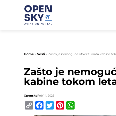
Home
»
Vesti
»
Zašto je nemoguće otvoriti vrata kabine to
Zašto je nemoguće
kabine tokom let
Opensky
Feb 14, 2026
Copy
Facebook
Twitter
Pinterest
WhatsApp
Link