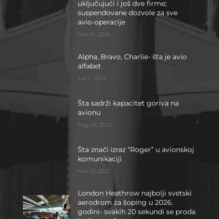
uključujući i još dve firme;
suspendovane dozvole za sve
avio-operacije
Mar 14, 2024
Alpha, Bravo, Charlie- šta je avio
alfabet
Jul 11, 2024
Šta sadrži kapacitet goriva na
avionu
Aug 26, 2025
Šta znači izraz “Roger” u avionskoj
komunikaciji
Nov 01, 2025
London Heathrow najbolji svetski
aerodrom za šoping u 2026.
godini- svakih 20 sekundi se proda