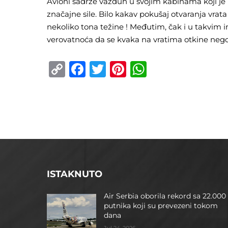
Avioni sadrže vazduh u svojim kabinama koji je p
značajne sile. Bilo kakav pokušaj otvaranja vrat
nekoliko tona težine ! Međutim, čak i u takvim 
verovatnoća da se kvaka na vratima otkine nego
Copy
Facebook
Twitter
Pinterest
WhatsApp
Link
ISTAKNUTO
Air Serbia oborila rekord sa 22.000
putnika koji su prevezeni tokom
dana