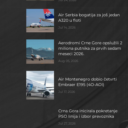
Jul 24, 2026
Air Serbia bogatija za još jedan
A320 u floti
Jul 14, 2026
Aerodromi Crne Gore opslužili 2
miliona putnika za prvih sedam
meseci 2026.
Aug 05, 2026
Air Montenegro dobio četvrti
Embraer E195 (4O-AOI)
Jul 17, 2026
Crna Gora inicirala pokretanje
PSO linija i izbor prevoznika
Jul 27, 2026