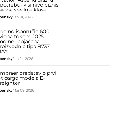
potrebu- viši nivo biznis
viona srednje klase
pensky
Jan 01, 2026
oeing isporučio 600
viona tokom 2025.
odine- pojačana
roizvodnja tipa B737
MAX
pensky
Jan 24, 2026
mbraer predstavio prvi
et cargo modela E-
reighter
pensky
Mar 09, 2026