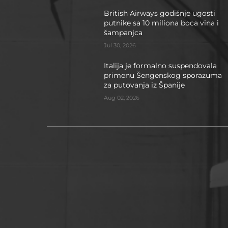
British Airways godišnje ugosti
putnike sa 10 miliona boca vina i
šampanjca
Jul 30, 2026
Italija je formalno suspendovala
primenu Šengenskog sporazuma
za putovanja iz Španije
Aug 02, 2026