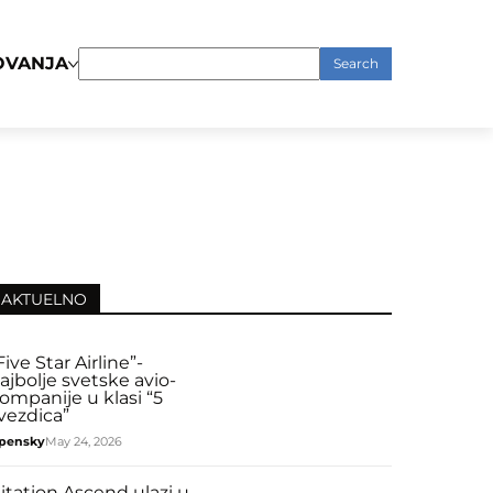
OVANJA
Search
for:
AKTUELNO
Five Star Airline”-
ajbolje svetske avio-
ompanije u klasi “5
vezdica”
pensky
May 24, 2026
itation Ascend ulazi u