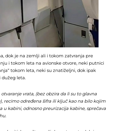
 dok je na zemlji ali i tokom zatvranja pre
ju i tokom leta na avionske otvore, neki putnici
a“ tokom leta, neki su znatiželjni, dok ipak
i dužeg leta.
 otvaranje vrata, (bez obzira da li su to glavna
e), recimo određena šifra ili ključ kao na bilo kojim
a u kabini, odnosno preurizacija kabine, sprečava
hu.