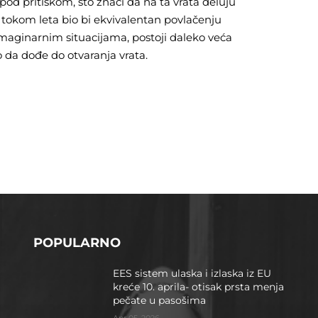
od pritiskom, što znači da na ta vrata deluju
a tokom leta bio bi ekvivalentan povlačenju
imaginarnim situacijama, postoji daleko veća
 da dođe do otvaranja vrata.
POPULARNO
EES sistem ulaska i izlaska iz EU
kreće 10. aprila- otisak prsta menja
pečate u pasošima