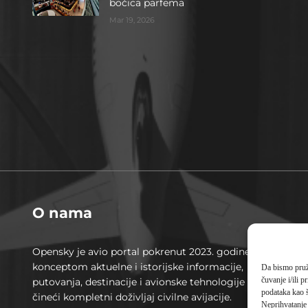
bočica parfema
Mar 19, 2026
O nama
Opensky je avio portal pokrenut 2023. godine sa
konceptom aktuelne i istorijske informacije,
Da bismo pruži
čuvanje i/ili 
putovanja, destinacije i avionske tehnologije
podataka kao š
čineći kompletni doživljaj civilne avijacije.
Neprihvatanje 