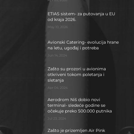
Apr 05, 2026
ETIAS sistem- za putovanja u EU
od kraja 2026.
May 10, 2026
Avionski Catering- evolucija hrane
na letu, ugođaj i potreba
Jun 14, 2024
Zašto su prozori u avionima
otkriveni tokom poletanja i
sletanja
Apr 04, 2024
Aerodrom Niš dobio novi
terminal- sledeće godine se
očekuje preko 500.000 putnika
Jul 23, 2024
Zašto je prizemljen Air Pink