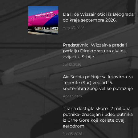
Da li će Wizzair otići iz Beograda
do kraja septembra 2026.
Aug 03, 2026
Predstavnici Wizzair-a predali
peticiju Direktoratu za civilnu
avijaciju Srbije
Jul 13, 2026
Air Serbia počinje sa letovima za
Tenerife (Sur) već od 15.
septembra zbog velike potražnje
Apr 17, 2026
Tirana dostigla skoro 12 miliona
putnika- značajan i udeo putnika
iz Crne Gore koji koriste ovaj
aerodrom
Jan 15, 2026