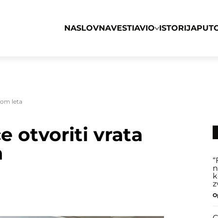
NASLOVNA
VESTI
AVIO
ISTORIJA
PUT
kom leta
 otvoriti vrata
a
“
n
k
z
O
C