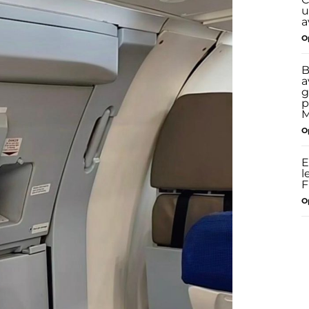
u
a
O
B
a
g
p
O
E
l
F
O