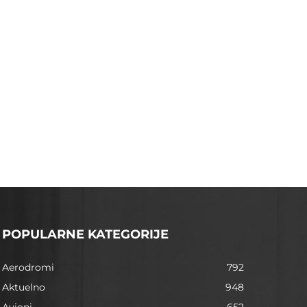
POPULARNE KATEGORIJE
Aerodromi
792
Aktuelno
948