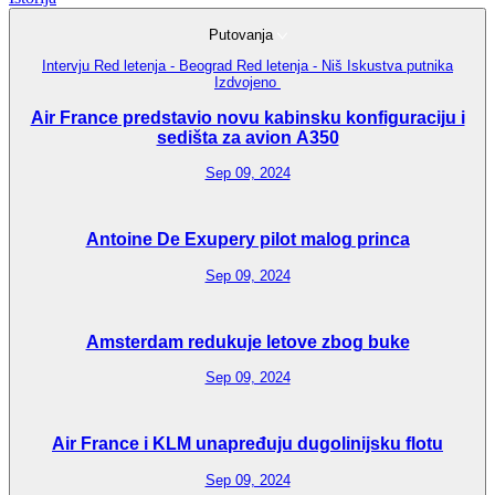
Putovanja
Intervju
Red letenja - Beograd
Red letenja - Niš
Iskustva putnika
Izdvojeno
Air France predstavio novu kabinsku konfiguraciju i
sedišta za avion A350
Sep 09, 2024
Antoine De Exupery pilot malog princa
Sep 09, 2024
Amsterdam redukuje letove zbog buke
Sep 09, 2024
Air France i KLM unapređuju dugolinijsku flotu
Sep 09, 2024