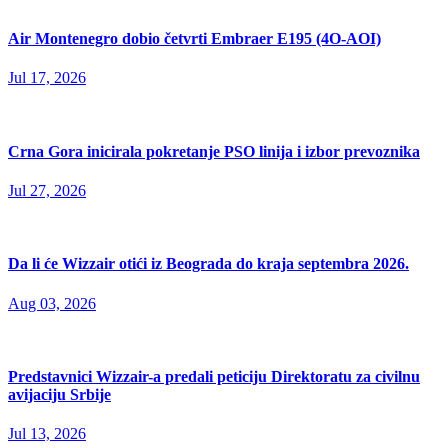
Air Montenegro dobio četvrti Embraer E195 (4O-AOI)
Jul 17, 2026
Crna Gora inicirala pokretanje PSO linija i izbor prevoznika
Jul 27, 2026
Da li će Wizzair otići iz Beograda do kraja septembra 2026.
Aug 03, 2026
Predstavnici Wizzair-a predali peticiju Direktoratu za civilnu
avijaciju Srbije
Jul 13, 2026