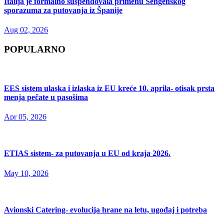
Italija je formalno suspendovala primenu Šengenskog
sporazuma za putovanja iz Španije
Aug 02, 2026
POPULARNO
EES sistem ulaska i izlaska iz EU kreće 10. aprila- otisak prsta
menja pečate u pasošima
Apr 05, 2026
ETIAS sistem- za putovanja u EU od kraja 2026.
May 10, 2026
Avionski Catering- evolucija hrane na letu, ugođaj i potreba