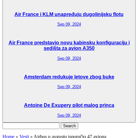
Air France i KLM unapređuju dugolinijsku flotu
Sep 09, 2024
Air France predstavio novu kabinsku konfiguraciju i
sedišta za avion A350
Sep 09, 2024
Amsterdam redukuje letove zbog buke
Sep 09, 2024
Antoine De Exupery pilot malog princa
Sep 09, 2024
Search
for:
Home
»
Vesti
»
Airbus u avgustu isporučio 47 aviona