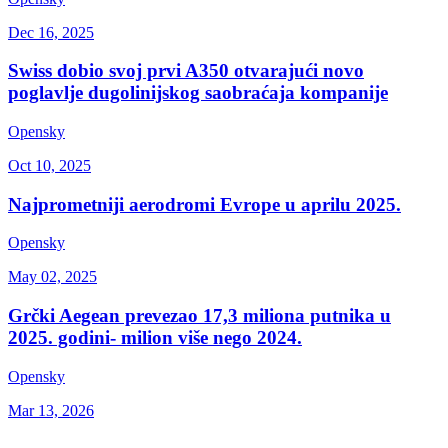
Dec 16, 2025
Swiss dobio svoj prvi A350 otvarajući novo
poglavlje dugolinijskog saobraćaja kompanije
Opensky
Oct 10, 2025
Najprometniji aerodromi Evrope u aprilu 2025.
Opensky
May 02, 2025
Grčki Aegean prevezao 17,3 miliona putnika u
2025. godini- milion više nego 2024.
Opensky
Mar 13, 2026