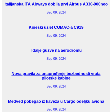
Italijanska ITA Airways dobila prvi Airbus A330-900neo
Sep 09, 2024
Kineski uzlet COMAC-a C919
Sep 09, 2024
I dalje guzve na aerodromu
Sep 09, 2024
Nova pravila za unapređenje bezbednosti vrata
pilotske kabine
Sep 09, 2024
Medved pobegao iz kaveza u Cargo odeljku aviona
Sep 09, 2024