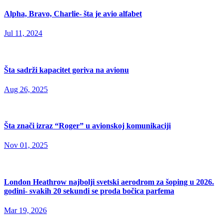
Alpha, Bravo, Charlie- šta je avio alfabet
Jul 11, 2024
Šta sadrži kapacitet goriva na avionu
Aug 26, 2025
Šta znači izraz “Roger” u avionskoj komunikaciji
Nov 01, 2025
London Heathrow najbolji svetski aerodrom za šoping u 2026.
godini- svakih 20 sekundi se proda bočica parfema
Mar 19, 2026