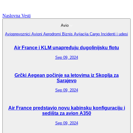
Naslovna
Vesti
Avio
Avioprevoznici
Avioni
Aerodromi
Biznis Avijacija
Cargo
Incidenti i udesi
Air France i KLM unapređuju dugolinijsku flotu
Sep 09, 2024
Grčki Aegean počinje sa letovima iz Skoplja za
Sarajevo
Sep 09, 2024
Air France predstavio novu kabinsku konfiguraciju i
sedišta za avion A350
Sep 09, 2024