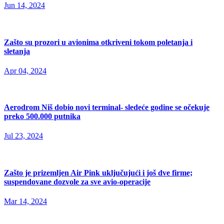
Jun 14, 2024
Zašto su prozori u avionima otkriveni tokom poletanja i
sletanja
Apr 04, 2024
Aerodrom Niš dobio novi terminal- sledeće godine se očekuje
preko 500.000 putnika
Jul 23, 2024
Zašto je prizemljen Air Pink uključujući i još dve firme;
suspendovane dozvole za sve avio-operacije
Mar 14, 2024