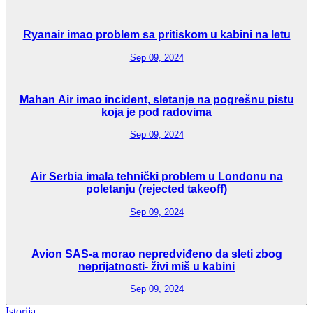
Ryanair imao problem sa pritiskom u kabini na letu
Sep 09, 2024
Mahan Air imao incident, sletanje na pogrešnu pistu
koja je pod radovima
Sep 09, 2024
Air Serbia imala tehnički problem u Londonu na
poletanju (rejected takeoff)
Sep 09, 2024
Avion SAS-a morao nepredviđeno da sleti zbog
neprijatnosti- živi miš u kabini
Sep 09, 2024
Istorija