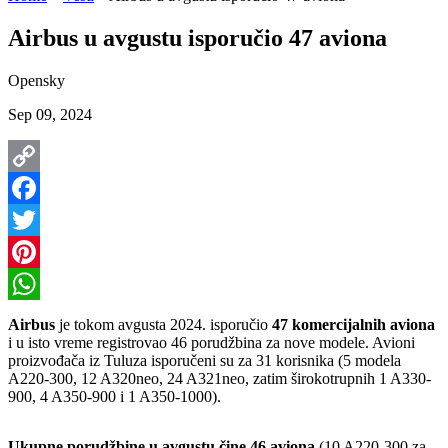
Airbus u avgustu isporučio 47 aviona
Opensky
Sep 09, 2024
Copy
Link
Facebook
Twitter
Pinterest
WhatsApp
Airbus
je tokom avgusta 2024. isporučio
47 komercijalnih aviona
i u isto vreme registrovao 46 porudžbina za nove modele. Avioni
proizvođača iz Tuluza isporučeni su za 31 korisnika (5 modela
A220-300, 12 A320neo, 24 A321neo, zatim širokotrupnih 1 A330-
900, 4 A350-900 i 1 A350-1000).
Ukupne porudžbine u avgustu čine 46 aviona
(10 A220-300 za