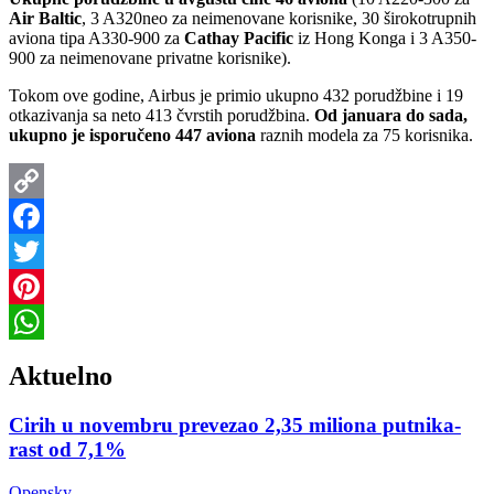
Air Baltic
, 3 A320neo za neimenovane korisnike, 30 širokotrupnih
aviona tipa A330-900 za
Cathay Pacific
iz Hong Konga i 3 A350-
900 za neimenovane privatne korisnike).
Tokom ove godine, Airbus je primio ukupno 432 porudžbine i 19
otkazivanja sa neto 413 čvrstih porudžbina.
Od januara do sada,
ukupno je isporučeno 447 aviona
raznih modela za 75 korisnika.
Copy
Link
Facebook
Twitter
Pinterest
WhatsApp
Aktuelno
Cirih u novembru prevezao 2,35 miliona putnika-
rast od 7,1%
Opensky