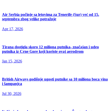
Air Serbia počinje sa letovima za Tenerife (Sur) već od 15.
septembra zbog velike potražnje
Apr 17, 2026
Tirana dostigla skoro 12 miliona putnika- značajan i udeo
putnika iz Crne Gore koji koriste ovaj aerodrom
Jan 15, 2026
British Airways godišnje ugosti putnike sa 10 miliona boca vina
i šampanjca
Jul 30, 2026