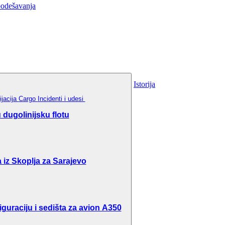
podešavanja
Istorija
ijacija
Cargo
Incidenti i udesi
dugolinijsku flotu
 iz Skoplja za Sarajevo
guraciju i sedišta za avion A350