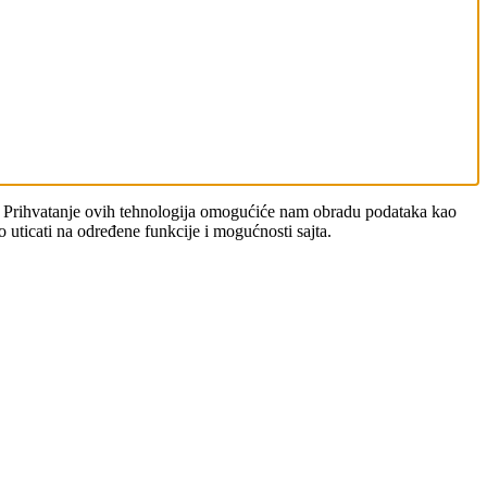
aju. Prihvatanje ovih tehnologija omogućiće nam obradu podataka kao
o uticati na određene funkcije i mogućnosti sajta.