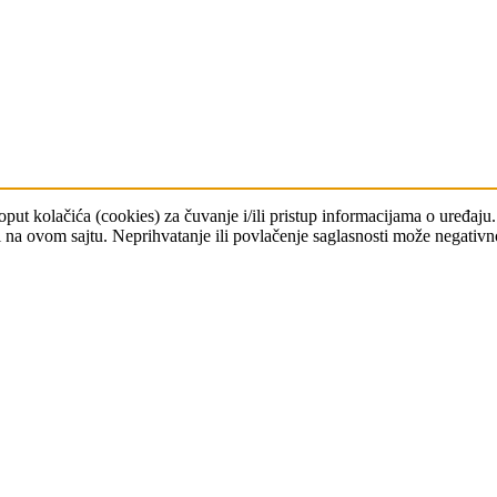
poput kolačića (cookies) za čuvanje i/ili pristup informacijama o uređ
ori na ovom sajtu. Neprihvatanje ili povlačenje saglasnosti može negativn