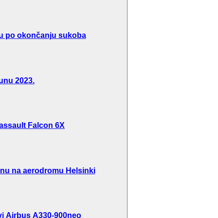
inu po okončanju sukoba
unu 2023.
 Dassault Falcon 6X
inu na aerodromu Helsinki
rvi Airbus A330-900neo