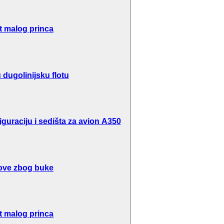
t malog princa
dugolinijsku flotu
guraciju i sedišta za avion A350
ove zbog buke
t malog princa