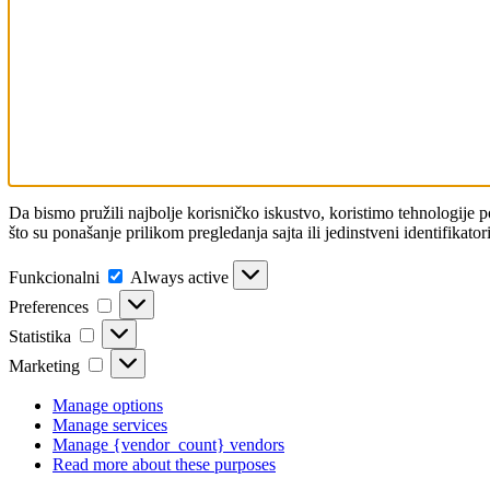
Da bismo pružili najbolje korisničko iskustvo, koristimo tehnologije 
što su ponašanje prilikom pregledanja sajta ili jedinstveni identifikat
Funkcionalni
Funkcionalni
Always active
Preferences
Preferences
Statistika
Statistika
Marketing
Marketing
Manage options
Manage services
Manage {vendor_count} vendors
Read more about these purposes