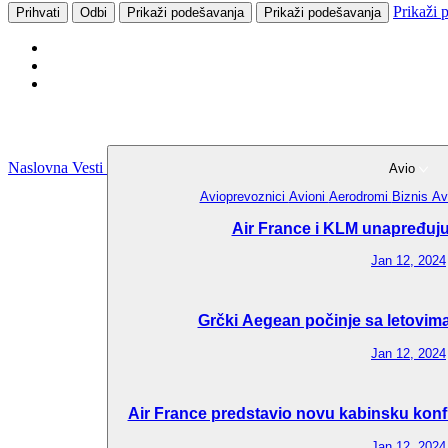
Prikaži 
Prihvati
Odbi
Prikaži podešavanja
Prikaži podešavanja
Naslovna
Vesti
Avio
Avioprevoznici
Avioni
Aerodromi
Biznis Av
Air France i KLM unapređuju 
Jan 12, 2024
Grčki Aegean počinje sa letovima
Jan 12, 2024
Air France predstavio novu kabinsku konfi
Jan 12, 2024