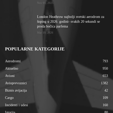
Nov 01, 2025
London Heathrow najbolji svetski aerodrom za
šoping u 2026. godini- svakih 20 sekundi se
proda bočica parfema
Mar 19, 2026
POPULARNE KATEGORIJE
Aerodromi
793
Aktuelno
950
Avioni
653
Avioprevoznici
1382
Biznis avijacija
42
Cargo
109
Incidenti i udesi
160
Istorija
80