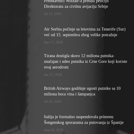
Predstavnici Wizzair-a predali peticiju
Direktoratu za civilnu avijaciju Srbije
Jul 13, 2026
Air Serbia počinje sa letovima za Tenerife (Sur)
već od 15. septembra zbog velike potražnje
Apr 17, 2026
Tirana dostigla skoro 12 miliona putnika-
značajan i udeo putnika iz Crne Gore koji koriste
ovaj aerodrom
Jan 15, 2026
British Airways godišnje ugosti putnike sa 10
miliona boca vina i šampanjca
Jul 30, 2026
Italija je formalno suspendovala primenu
Šengenskog sporazuma za putovanja iz Španije
Aug 02, 2026