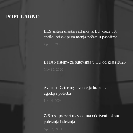
POPULARNO
EES sistem ulaska i izlaska iz EU kreće 10.
aprila- otisak prsta menja pečate u pasošima
Apr 05, 2026
ETIAS sistem- za putovanja u EU od kraja 2026.
May 10, 2026
Avionski Catering- evolucija hrane na letu,
ugođaj i potreba
Jun 14, 2024
Zašto su prozori u avionima otkriveni tokom
poletanja i sletanja
Apr 04, 2024