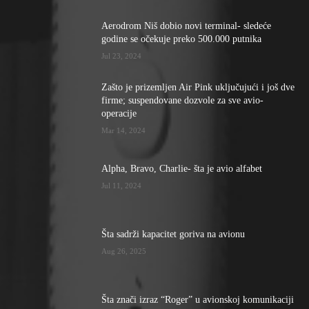
Aerodrom Niš dobio novi terminal- sledeće
godine se očekuje preko 500.000 putnika
Jul 23, 2024
Zašto je prizemljen Air Pink uključujući i još dve
firme; suspendovane dozvole za sve avio-
operacije
Mar 14, 2024
Alpha, Bravo, Charlie- šta je avio alfabet
Jul 11, 2024
Šta sadrži kapacitet goriva na avionu
Aug 26, 2025
Šta znači izraz “Roger” u avionskoj komunikaciji