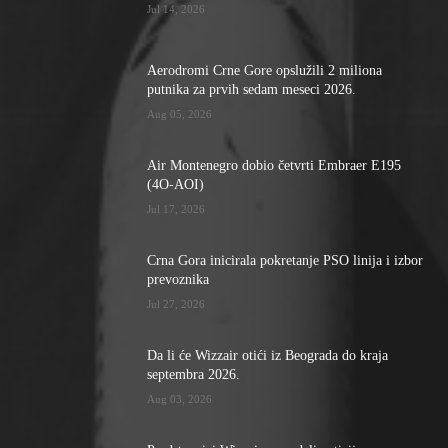
Jul 14, 2026
Aerodromi Crne Gore opslužili 2 miliona
putnika za prvih sedam meseci 2026.
Aug 05, 2026
Air Montenegro dobio četvrti Embraer E195
(4O-AOI)
Jul 17, 2026
Crna Gora inicirala pokretanje PSO linija i izbor
prevoznika
Jul 27, 2026
Da li će Wizzair otići iz Beograda do kraja
septembra 2026.
Aug 03, 2026