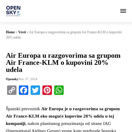
Home
»
Vesti
»
Air Europa u razgovorima sa grupom Air France-KLM o kupovini
20% udela
Air Europa u razgovorima sa grupom
Air France-KLM o kupovini 20%
udela
Opensky
Nov 27, 2024
Copy
Facebook
Twitter
Pinterest
WhatsApp
Link
Španski prevoznik
Air Europa je u razgovorima sa grupom
Air France-KLM oko moguće kupovine 20% udela u toj
kompaniji
, nakon planiranog preuzimanja od strane IAG
(International Airlines Group) grupe koju predvode španska