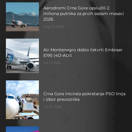
Aerodromi Crne Gore opslužili 2
miliona putnika za prvih sedam meseci
2026.
Aug 05, 2026
Air Montenegro dobio četvrti Embraer
E195 (4O-AOI)
Jul 17, 2026
Crna Gora inicirala pokretanje PSO linija
i izbor prevoznika
Jul 27, 2026