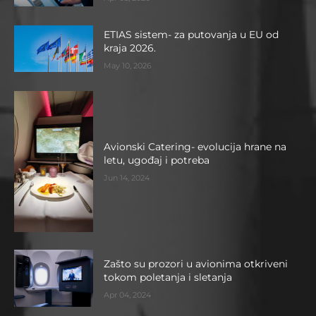
ETIAS sistem- za putovanja u EU od
kraja 2026.
May 10, 2026
Avionski Catering- evolucija hrane na
letu, ugođaj i potreba
Jun 14, 2024
Zašto su prozori u avionima otkriveni
tokom poletanja i sletanja
Apr 04, 2024