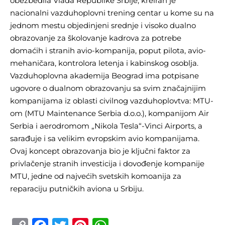
obezbedila Vlada Republike Srbije, kreiran je
nacionalni vazduhoplovni trening centar u kome su na
jednom mestu objedinjeni srednje i visoko dualno
obrazovanje za školovanje kadrova za potrebe
domaćih i stranih avio-kompanija, poput pilota, avio-
mehaničara, kontrolora letenja i kabinskog osoblja.
Vazduhoplovna akademija Beograd ima potpisane
ugovore o dualnom obrazovanju sa svim značajnijim
kompanijama iz oblasti civilnog vazduhoplovtva: MTU-
om (MTU Maintenance Serbia d.o.o.), kompanijom Air
Serbia i aerodromom „Nikola Tesla“-Vinci Airports, a
sarađuje i sa velikim evropskim avio kompanijama.
Ovaj koncept obrazovanja bio je ključni faktor za
privlačenje stranih investicija i dovođenje kompanije
MTU, jedne od najvećih svetskih komoanija za
reparaciju putničkih aviona u Srbiju.