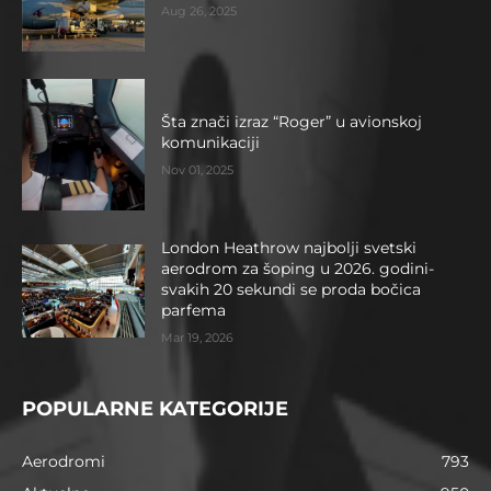
Aug 26, 2025
Šta znači izraz “Roger” u avionskoj
komunikaciji
Nov 01, 2025
London Heathrow najbolji svetski
aerodrom za šoping u 2026. godini-
svakih 20 sekundi se proda bočica
parfema
Mar 19, 2026
POPULARNE KATEGORIJE
Aerodromi
793