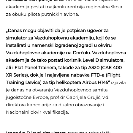
akademija postati najkonkurentnija regionalna škola
za obuku pilota putničkih aviona.
„Danas mogu objaviti da je potpisan ugovor za
simulator za Vazduhoplovnu akademiju, koji će se
instalirati u namenski izgrađenoj zgradi u okviru
Vazduhoplovne akademije na Dorćolu. Vazduhoplovna
akademija će tako postati korisnik Level D simulatora,
ali i Flat Panel Trainera, takođe za tip A320 (CAE 400
XR Series), dok je i najavljena nabavka FTD-a (Flight
Training Device) za tip helikoptera Airbus H145“
izjavila
je danas na otvaranju Vazduhoplovnog samita
jugoistočne Evrope, prof dr Gabrijela Grujić, v.d.
direktora kancelarije za dualno obrazovanje i
Nacionalni okvir kvalifikacija.