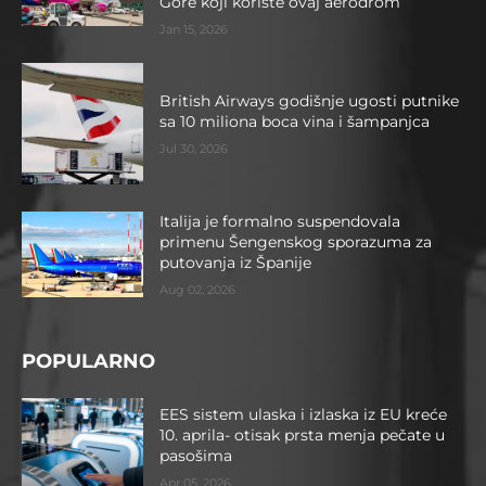
Gore koji koriste ovaj aerodrom
Jan 15, 2026
British Airways godišnje ugosti putnike
sa 10 miliona boca vina i šampanjca
Jul 30, 2026
Italija je formalno suspendovala
primenu Šengenskog sporazuma za
putovanja iz Španije
Aug 02, 2026
POPULARNO
EES sistem ulaska i izlaska iz EU kreće
10. aprila- otisak prsta menja pečate u
pasošima
Apr 05, 2026