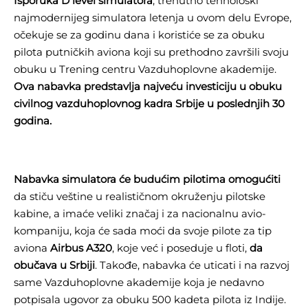
Isporuka D level simulatora
, trenutno tehnološki
najmodernijeg simulatora letenja u ovom delu Evrope,
očekuje se za godinu dana i koristiće se za obuku
pilota putničkih aviona koji su prethodno završili svoju
obuku u Trening centru Vazduhoplovne akademije.
Ova nabavka predstavlja najveću investiciju u obuku
civilnog vazduhoplovnog kadra Srbije u poslednjih 30
godina.
Nabavka simulatora će budućim pilotima omogućiti
da stiču veštine u realističnom okruženju pilotske
kabine, a imaće veliki značaj i za nacionalnu avio-
kompaniju, koja će sada moći da svoje pilote za tip
aviona
Airbus A320
, koje već i poseduje u floti,
da
obučava u Srbiji
. Takođe, nabavka će uticati i na razvoj
same Vazduhoplovne akademije koja je nedavno
potpisala ugovor za obuku 500 kadeta pilota iz Indije.