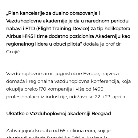
„Plan kancelarije za dualno obrazovanje i
Vazduhoplovne akademije je da u narednom periodu
nabavi i FTD (Flight Training Device) za tip helikoptera
Airbus H145 i time dodatno pozicionira Akademiju kao
regionalnog lidera u obuci pilota“
dodala je prof dr
Grujić.
Vazduhoplovni samit jugoistočne Evrope, najveća
domaća i regionalna vazduhoplovna konferencija, koja
okuplja preko 170 kompanija i više od 1400
profesionalaca iz industrije, održava se 22. i 23. aprila.
Ukratko o Vazduhoplovnoj akademiji Beograd
Zahvaljujući kreditu od 65 miliona eura, koji je