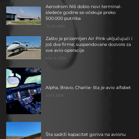
Aerodrom Niš dobio novi terminal-
sledeće godine se očekuje preko
500.000 putnika
Jul 23, 2024
Zašto je prizemljen Air Pink uključujući i
još dve firme; suspendovane dozvole za
sve avio-operacije
Mar 14, 2024
Alpha, Bravo, Charlie- šta je avio alfabet
Jul 11, 2024
Šta sadrži kapacitet goriva na avionu