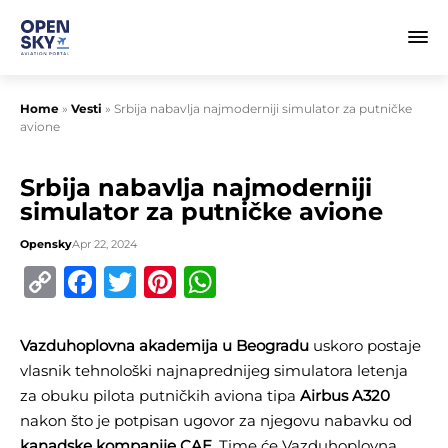
Home
»
Vesti
»
Srbija nabavlja najmoderniji simulator za putničke
avione
Srbija nabavlja najmoderniji
simulator za putničke avione
Opensky
Apr 22, 2024
Copy
Facebook
Twitter
Pinterest
WhatsApp
Link
Vazduhoplovna akademija u Beogradu
uskoro postaje
vlasnik tehnološki najnaprednijeg simulatora letenja
za obuku pilota putničkih aviona tipa
Airbus A320
nakon što je potpisan ugovor za njegovu nabavku od
kanadske kompanije CAE
. Time će Vazduhoplovna