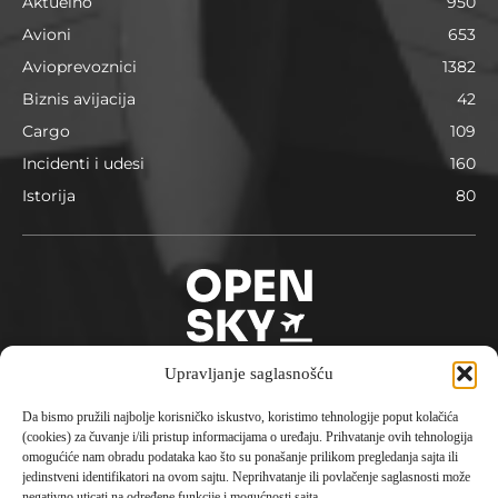
Aktuelno
950
Avioni
653
Avioprevoznici
1382
Biznis avijacija
42
Cargo
109
Incidenti i udesi
160
Istorija
80
Upravljanje saglasnošću
Da bismo pružili najbolje korisničko iskustvo, koristimo tehnologije poput kolačića
O nama
(cookies) za čuvanje i/ili pristup informacijama o uređaju. Prihvatanje ovih tehnologija
omogućiće nam obradu podataka kao što su ponašanje prilikom pregledanja sajta ili
Opensky je avio portal pokrenut 2023. godine sa
jedinstveni identifikatori na ovom sajtu. Neprihvatanje ili povlačenje saglasnosti može
konceptom aktuelne i istorijske informacije, putovanja,
negativno uticati na određene funkcije i mogućnosti sajta.