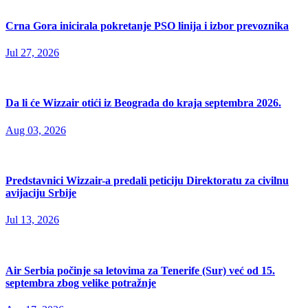
Crna Gora inicirala pokretanje PSO linija i izbor prevoznika
Jul 27, 2026
Da li će Wizzair otići iz Beograda do kraja septembra 2026.
Aug 03, 2026
Predstavnici Wizzair-a predali peticiju Direktoratu za civilnu
avijaciju Srbije
Jul 13, 2026
Air Serbia počinje sa letovima za Tenerife (Sur) već od 15.
septembra zbog velike potražnje