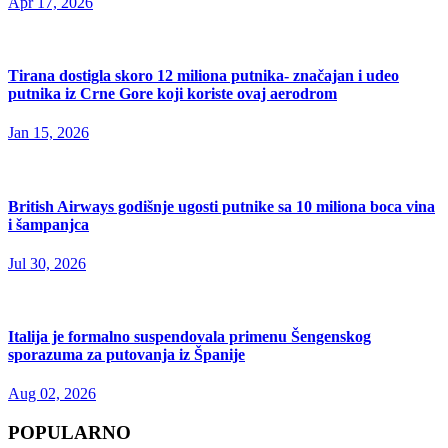
Apr 17, 2026
Tirana dostigla skoro 12 miliona putnika- značajan i udeo
putnika iz Crne Gore koji koriste ovaj aerodrom
Jan 15, 2026
British Airways godišnje ugosti putnike sa 10 miliona boca vina
i šampanjca
Jul 30, 2026
Italija je formalno suspendovala primenu Šengenskog
sporazuma za putovanja iz Španije
Aug 02, 2026
POPULARNO