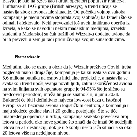
Easyjet je pao na 5,5% kao i drugi operatori poput Air France-a,
Lufthanse ili IAG grupe (British airways), a trend uticaja se
nastavlja zbog novonastale situacije. Od početka vojnog sukoba
kompanija je među prvima stopirala svoj saobraćaj ka Izraelu što se
odmah i afektovalo. Neki prevoznici još uvek limitirano operišu iz
Izraela, a kako se navodi u nekim mađarskim medijima, izraelski
studenti u Mađarskoj su čak tražili od Wizzair-a dodatne avione da
bi ih prevezli u zemlju radi pridruživanja svojim sunarodnicima.
Photo: wizzair
Medjutim, ako se uzme u obzir da je Wizzair preživeo Covid, treba
pogledati malo i drugačije, kompanija je kalkulisala za ovu godinu
5,6 miliona putnika na osnovu inicijalne projekcije, a nastavlja se
svakako i trend upošljavanja novih ljudi, zatim iskorišćenost aviona
na svim linijama svih operatora grupe je 94-95% što je slično sa
predcovid periodom, mreža linija se znatno širi, u junu 2024.
Bukurešt će biti i definitivno najveća low-cost baza u Istočnoj
Evropi sa 21 bazirana aviona i logističkim centrom, a kompanija u
maju sledeće godine slavi i 20 godina postojanja. Što se tiče
unapređenja operacija u Srbiji, kompanija svakako povećava broj
letova u periodu oko nove godine što znači da će imati 96 nedeljnih
letova na 21 destinaciji, dok je u Skoplju nešto jača situacija sa oko
20 letova više na nedeljnom nivou.