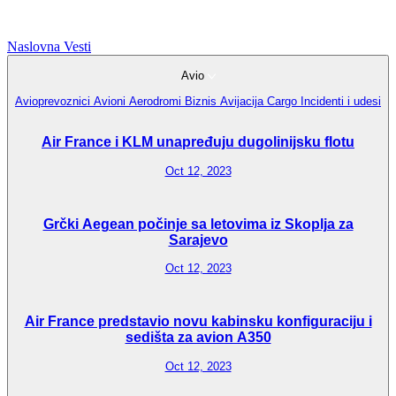
Naslovna
Vesti
Avio
Avioprevoznici
Avioni
Aerodromi
Biznis Avijacija
Cargo
Incidenti i udesi
Air France i KLM unapređuju dugolinijsku flotu
Oct 12, 2023
Grčki Aegean počinje sa letovima iz Skoplja za
Sarajevo
Oct 12, 2023
Air France predstavio novu kabinsku konfiguraciju i
sedišta za avion A350
Oct 12, 2023