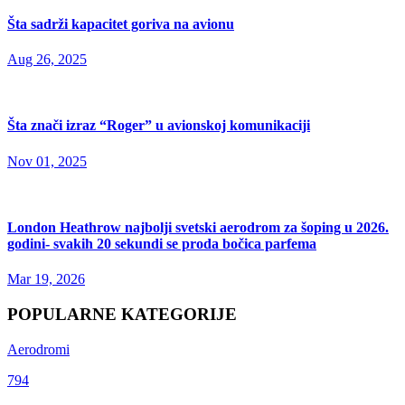
Šta sadrži kapacitet goriva na avionu
Aug 26, 2025
Šta znači izraz “Roger” u avionskoj komunikaciji
Nov 01, 2025
London Heathrow najbolji svetski aerodrom za šoping u 2026.
godini- svakih 20 sekundi se proda bočica parfema
Mar 19, 2026
POPULARNE KATEGORIJE
Aerodromi
794