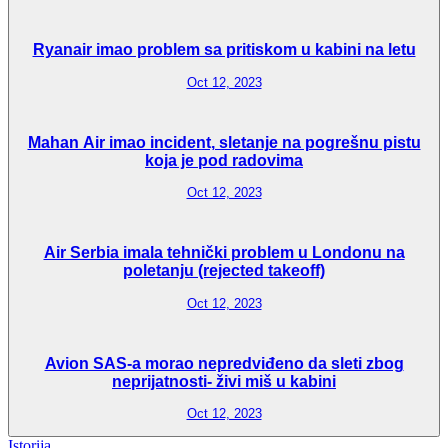
Ryanair imao problem sa pritiskom u kabini na letu
Oct 12, 2023
Mahan Air imao incident, sletanje na pogrešnu pistu
koja je pod radovima
Oct 12, 2023
Air Serbia imala tehnički problem u Londonu na
poletanju (rejected takeoff)
Oct 12, 2023
Avion SAS-a morao nepredviđeno da sleti zbog
neprijatnosti- živi miš u kabini
Oct 12, 2023
Istorija