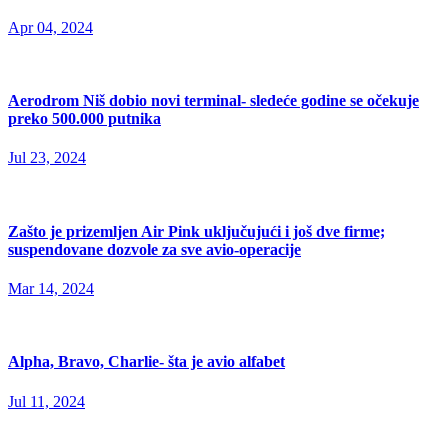
Apr 04, 2024
Aerodrom Niš dobio novi terminal- sledeće godine se očekuje
preko 500.000 putnika
Jul 23, 2024
Zašto je prizemljen Air Pink uključujući i još dve firme;
suspendovane dozvole za sve avio-operacije
Mar 14, 2024
Alpha, Bravo, Charlie- šta je avio alfabet
Jul 11, 2024