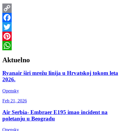
Copy
Link
Facebook
Twitter
Pinterest
WhatsApp
Aktuelno
Ryanair širi mrežu linija u Hrvatskoj tokom leta
2026.
Opensky
Feb 21, 2026
Air Serbia- Embraer E195 imao incident na
poletanju u Beogradu
Opensky