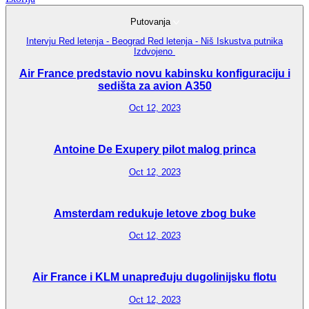
Putovanja
Intervju
Red letenja - Beograd
Red letenja - Niš
Iskustva putnika
Izdvojeno
Air France predstavio novu kabinsku konfiguraciju i
sedišta za avion A350
Oct 12, 2023
Antoine De Exupery pilot malog princa
Oct 12, 2023
Amsterdam redukuje letove zbog buke
Oct 12, 2023
Air France i KLM unapređuju dugolinijsku flotu
Oct 12, 2023