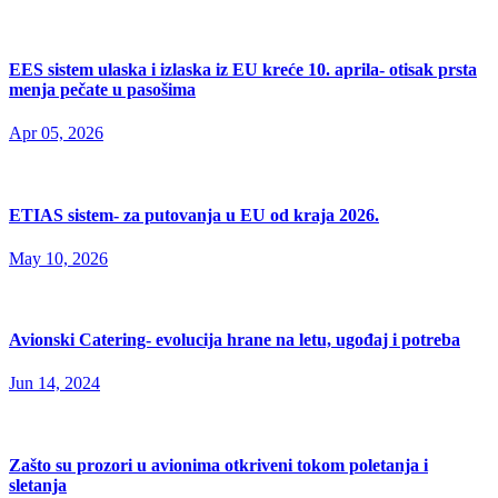
EES sistem ulaska i izlaska iz EU kreće 10. aprila- otisak prsta
menja pečate u pasošima
Apr 05, 2026
ETIAS sistem- za putovanja u EU od kraja 2026.
May 10, 2026
Avionski Catering- evolucija hrane na letu, ugođaj i potreba
Jun 14, 2024
Zašto su prozori u avionima otkriveni tokom poletanja i
sletanja