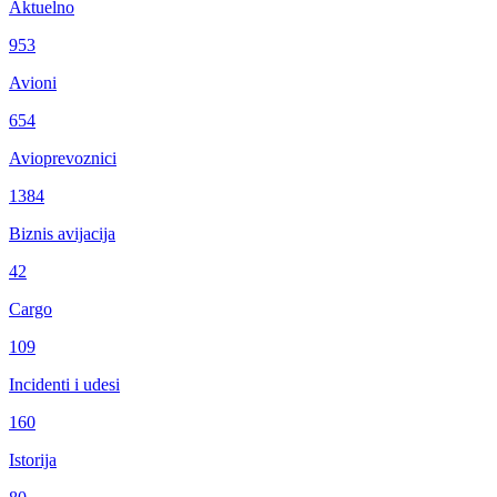
Aktuelno
953
Avioni
654
Avioprevoznici
1384
Biznis avijacija
42
Cargo
109
Incidenti i udesi
160
Istorija