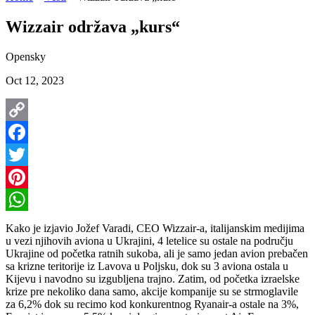
Wizzair održava „kurs“
Opensky
Oct 12, 2023
Copy
Link
Facebook
Twitter
Pinterest
WhatsApp
Kako je izjavio Jožef Varadi, CEO Wizzair-a, italijanskim medijima
u vezi njihovih aviona u Ukrajini, 4 letelice su ostale na području
Ukrajine od početka ratnih sukoba, ali je samo jedan avion prebačen
sa krizne teritorije iz Lavova u Poljsku, dok su 3 aviona ostala u
Kijevu i navodno su izgubljena trajno. Zatim, od početka izraelske
krize pre nekoliko dana samo, akcije kompanije su se strmoglavile
za 6,2% dok su recimo kod konkurentnog Ryanair-a ostale na 3%,