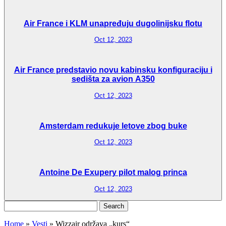
Air France i KLM unapređuju dugolinijsku flotu
Oct 12, 2023
Air France predstavio novu kabinsku konfiguraciju i
sedišta za avion A350
Oct 12, 2023
Amsterdam redukuje letove zbog buke
Oct 12, 2023
Antoine De Exupery pilot malog princa
Oct 12, 2023
Search
for:
Home
»
Vesti
»
Wizzair održava „kurs“