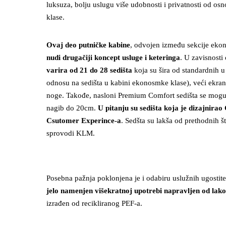
luksuza, bolju uslugu više udobnosti i privatnosti od o
klase.
Ovaj deo putničke kabine
, odvojen između sekcije ekon
nudi drugačiji koncept usluge i keteringa
. U zavisnost
varira od 21 do 28 sedišta
koja su šira od standardnih 
odnosu na sedišta u kabini ekonosmke klase), veći ekran 
noge. Takođe, nasloni Premium Comfort sedišta se mogu s
nagib do 20cm.
U pitanju su sedišta koja je dizajnira
Csutomer Experince-a
. Sedšta su lakša od prethodnih 
sprovodi KLM.
Posebna pažnja poklonjena je i odabiru uslužnih ugostite
jelo namenjen višekratnoj upotrebi napravljen od lako
izrađen od recikliranog PEF-a.