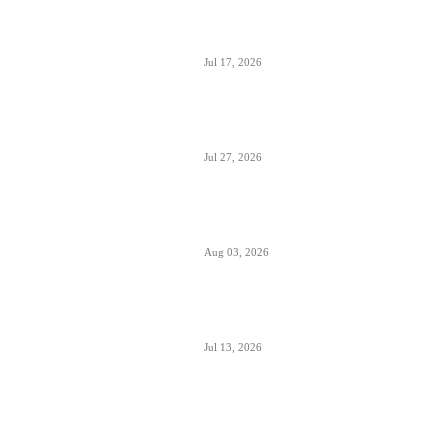
Air Montenegro dobio četvrti Embraer
E195 (4O-AOI)
Jul 17, 2026
Crna Gora inicirala pokretanje PSO linija
i izbor prevoznika
Jul 27, 2026
Da li će Wizzair otići iz Beograda do kraja
septembra 2026.
Aug 03, 2026
Predstavnici Wizzair-a predali peticiju
Direktoratu za civilnu avijaciju Srbije
Jul 13, 2026
Air Serbia počinje sa letovima za Tenerife
(Sur) već od 15. septembra zbog velike
potražnje