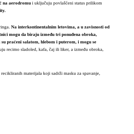
već na aerodromu
i uključuju povlašćeni status prilikom
ty.
ringa.
Na interkontinentalnim letovima, a u zavisnosti od
Putnici mogu da biraju između tri ponuđena obroka,
ji su praćeni salatom, hlebom i puterom, i mogu se
ju recimo sladoled, kafa, čaj ili liker, a između obroka,
recikliranih materijala koji sadrži masku za spavanje,