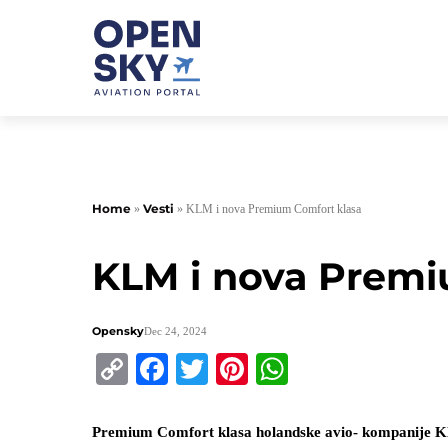
Home
Vesti
»
»
KLM i nova Premium Comfort klasa
KLM i nova Premi
Opensky
Dec 24, 2024
Copy
Facebook
Twitter
Pinterest
WhatsApp
Link
Premium Comfort klasa holandske avio- kompanije