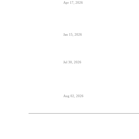
Apr 17, 2026
Tirana dostigla skoro 12 miliona putnika-
značajan i udeo putnika iz Crne Gore koji
koriste ovaj aerodrom
Jan 15, 2026
British Airways godišnje ugosti putnike sa
10 miliona boca vina i šampanjca
Jul 30, 2026
Italija je formalno suspendovala primenu
Šengenskog sporazuma za putovanja iz
Španije
Aug 02, 2026