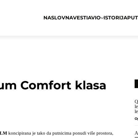
NASLOVNA
VESTI
AVIO
ISTORIJA
PU
um Comfort klasa
Q
l
l
O
A
 KLM
koncipirana je tako da putnicima ponudi više prostora,
m