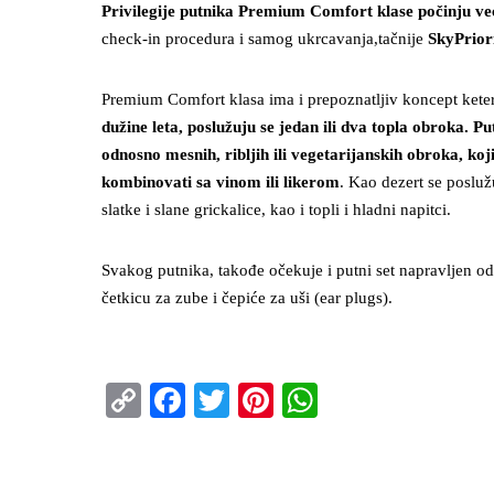
Privilegije putnika Premium Comfort klase počinju 
check-in procedura i samog ukrcavanja,tačnije
SkyPriori
Premium Comfort klasa ima i prepoznatljiv koncept kete
dužine leta, poslužuju se jedan ili dva topla obroka. 
odnosno mesnih, ribljih ili vegetarijanskih obroka, ko
kombinovati sa vinom ili likerom
. Kao dezert se poslužu
slatke i slane grickalice, kao i topli i hladni napitci.
Svakog putnika, takođe očekuje i putni set napravljen od 
četkicu za zube i čepiće za uši (ear plugs).
Copy
Facebook
Twitter
Pinterest
WhatsApp
Link