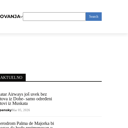
TOVANJA
Search
for:
AKTUELNO
atar Airways još uvek bez
etova iz Dohe- samo određeni
etovi iz Muskata
pensky
Mar 05, 2026
erodrom Palma de Majorka bi
ogao da bude preimenovan u