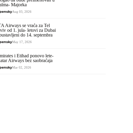
alma- Majorka
pensky
Aug 03, 2026
TA Airways se vraća za Tel
viv od 1. jula- letovi za Dubai
bustavljeni do 14. septembra
pensky
May 17, 2026
mirates i Etihad ponovo lete-
atar Airways bez saobraćaja
pensky
Mar 02, 2026