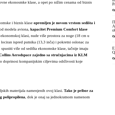
snovne ekonosmke klase, a opet po nižim cenama od biznis
P
O
I
omske i biznis klase
opremljen je novom vrstom sedišta i
A
i od modela aviona,
kapacitet Premium Comfort klase
o
u ekonomskoj klasi, nude više prostora za noge (18 cm u
O
lociran ispred putnika (13,3 inča) i pokretni oslonac za
E
pustiti više od sedišta ekonomske klase, tačnije imaju
Q
o Collins Aerodspace zajedno sa stručnjacima iz KLM
O
što doprinosi kompanijskim ciljevima održivosti koje
ljskih materijala namenjenih ovoj klasi.
Tako je pribor za
g polipropilena
, dok je onaj sa jednokratnom namenom