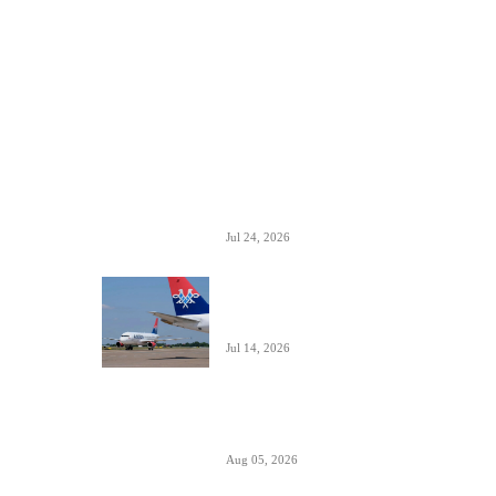
ISTAKNUTO
Air Serbia oborila rekord sa 22.000
putnika koji su prevezeni tokom dana
Jul 24, 2026
Air Serbia bogatija za još jedan A320 u
floti
Jul 14, 2026
Aerodromi Crne Gore opslužili 2 miliona
putnika za prvih sedam meseci 2026.
Aug 05, 2026