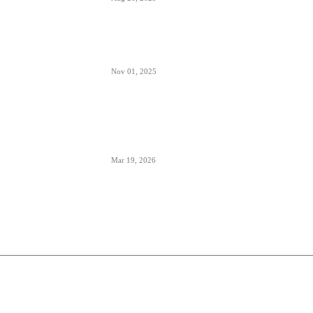
Šta znači izraz “Roger” u avionskoj
komunikaciji
Nov 01, 2025
London Heathrow najbolji svetski
aerodrom za šoping u 2026. godini-
svakih 20 sekundi se proda bočica
parfema
Mar 19, 2026
O nama