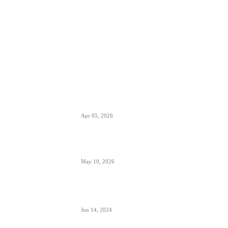
POPULARNO
EES sistem ulaska i izlaska iz EU kreće
10. aprila- otisak prsta menja pečate u
pasošima
Apr 05, 2026
ETIAS sistem- za putovanja u EU od
kraja 2026.
May 10, 2026
Avionski Catering- evolucija hrane na
letu, ugođaj i potreba
Jun 14, 2024