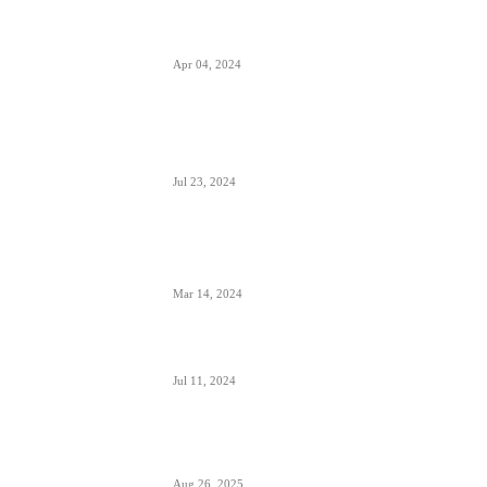
Zašto su prozori u avionima otkriveni
tokom poletanja i sletanja
Apr 04, 2024
Aerodrom Niš dobio novi terminal-
sledeće godine se očekuje preko 500.000
putnika
Jul 23, 2024
Zašto je prizemljen Air Pink uključujući i
još dve firme; suspendovane dozvole za
sve avio-operacije
Mar 14, 2024
Alpha, Bravo, Charlie- šta je avio alfabet
Jul 11, 2024
Šta sadrži kapacitet goriva na avionu
Aug 26, 2025