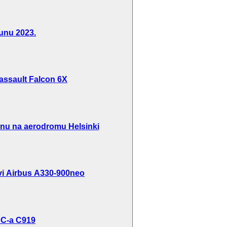
unu 2023.
 Dassault Falcon 6X
inu na aerodromu Helsinki
rvi Airbus A330-900neo
AC-a C919