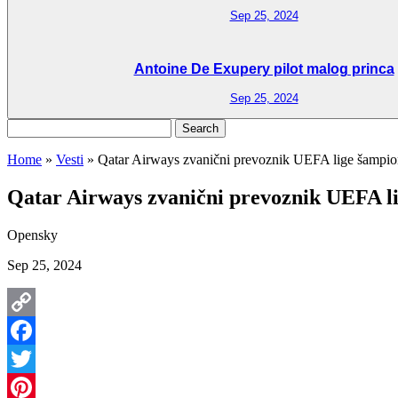
Sep 25, 2024
Antoine De Exupery pilot malog princa
Sep 25, 2024
Search
for:
Home
»
Vesti
»
Qatar Airways zvanični prevoznik UEFA lige šampio
Qatar Airways zvanični prevoznik UEFA li
Opensky
Sep 25, 2024
Copy
Link
Facebook
Twitter