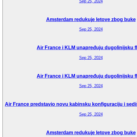
Sep 25, 2024
Amsterdam redukuje letove zbog buke
Sep 25, 2024
Air France i KLM unapređuju dugolinijsku f
Sep 25, 2024
Air France i KLM unapređuju dugolinijsku f
Sep 25, 2024
Air France predstavio novu kabinsku konfiguraciju i sedi
Sep 25, 2024
Amsterdam redukuje letove zbog buke