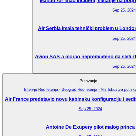
Mahan Air imao incident, sletanje na pogr
Sep 25, 2024
Air Serbia imala tehnički problem u London
Sep 25, 2024
Avion SAS-a morao nepredviđeno da sleti zbo
Sep 25, 2024
Putovanja
Intervju
Red letenja - Beograd
Red letenja - Niš
Iskustva putni
Air France predstavio novu kabinsku konfiguraciju i sedi
Sep 25, 2024
Antoine De Exupery pilot malog princa