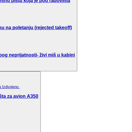
ešnu pistu koja je pod radovima
u na poletanju (rejected takeoff)
g neprijatnosti- živi miš u kabini
ka
Izdvojeno
šta za avion A350