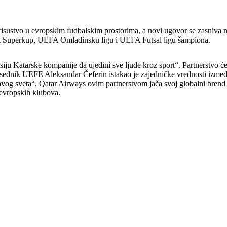
risustvo u evropskim fudbalskim prostorima, a novi ugovor se zasniva
perkup, UEFA Omladinsku ligu i UEFA Futsal ligu šampiona.
 Katarske kompanije da ujedini sve ljude kroz sport“. Partnerstvo će 
edsednik UEFE Aleksandar Čeferin istakao je zajedničke vrednosti izme
tavog sveta“. Qatar Airways ovim partnerstvom jača svoj globalni bren
 evropskih klubova.