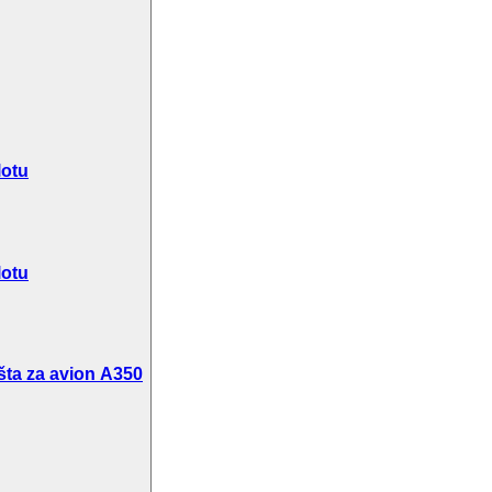
lotu
lotu
šta za avion A350