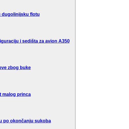
dugolinijsku flotu
guraciju i sedišta za avion A350
ove zbog buke
t malog princa
inu po okončanju sukoba