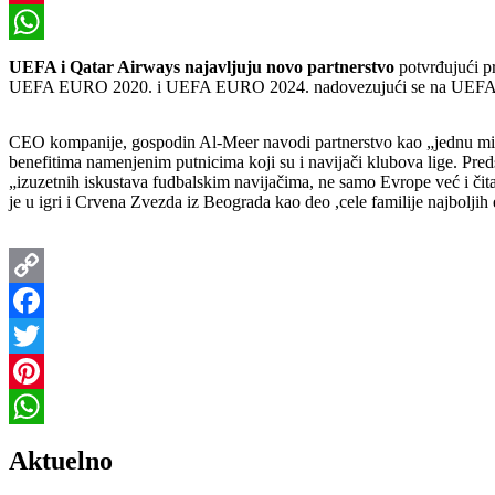
Pinterest
WhatsApp
UEFA i Qatar Airways najavljuju novo partnerstvo
potvrđujući p
UEFA EURO 2020. i UEFA EURO 2024. nadovezujući se na UEFA Su
CEO kompanije, gospodin Al-Meer navodi partnerstvo kao „jednu misiju
benefitima namenjenim putnicima koji su i navijači klubova lige. Pr
„izuzetnih iskustava fudbalskim navijačima, ne samo Evrope već i či
je u igri i Crvena Zvezda iz Beograda kao deo ,cele familije najboljih
Copy
Link
Facebook
Twitter
Pinterest
WhatsApp
Aktuelno