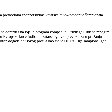
 na prethodnim sponzorstvima katarske avio-kompanije šampionata
se odraziti i na lojaliti program kompanije, Privilege Club sa mnogim
đu Evropske kuće fudbala i katarskog avio-prevoznika u pružanju
d kroz događaje visokog profila kao što je UEFA Liga šampiona, gde