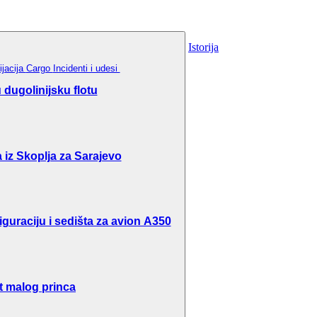
Istorija
ijacija
Cargo
Incidenti i udesi
dugolinijsku flotu
 iz Skoplja za Sarajevo
guraciju i sedišta za avion A350
t malog princa