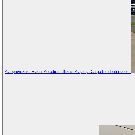
Avioprevoznici
Avioni
Aerodromi
Biznis Avijacija
Cargo
Incidenti i udesi