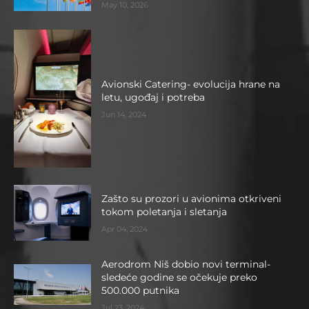
May 10, 2026
Avionski Catering- evolucija hrane na
letu, ugođaj i potreba
Jun 14, 2024
Zašto su prozori u avionima otkriveni
tokom poletanja i sletanja
Apr 04, 2024
Aerodrom Niš dobio novi terminal-
sledeće godine se očekuje preko
500.000 putnika
Jul 23, 2024