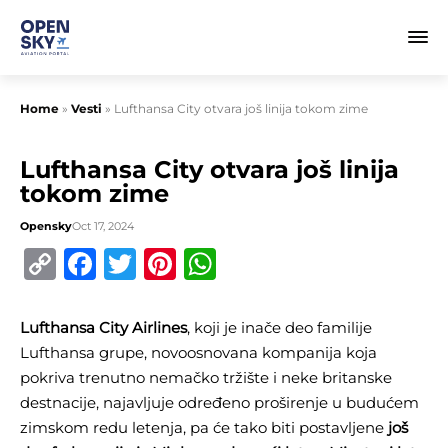
Home
»
Vesti
»
Lufthansa City otvara još linija tokom zime
Lufthansa City otvara još linija
tokom zime
Opensky
Oct 17, 2024
Copy
Facebook
Twitter
Pinterest
WhatsApp
Link
Lufthansa City Airlines
, koji je inače deo familije
Lufthansa grupe, novoosnovana kompanija koja
pokriva trenutno nemačko tržište i neke britanske
destnacije, najavljuje određeno proširenje u budućem
zimskom redu letenja, pa će tako biti postavljene
još