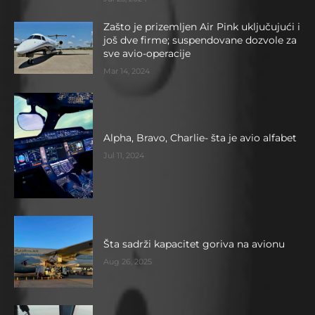
Zašto je prizemljen Air Pink uključujući i
još dve firme; suspendovane dozvole za
sve avio-operacije
Mar 14, 2024
Alpha, Bravo, Charlie- šta je avio alfabet
Jul 11, 2024
Šta sadrži kapacitet goriva na avionu
Aug 26, 2025