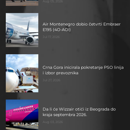
Aug 05, 2026
Air Montenegro dobio četvrti Embraer
E195 (4O-AOI)
Jul 17, 2026
Crna Gora inicirala pokretanje PSO linija
i izbor prevoznika
Jul 27, 2026
Da li će Wizzair otići iz Beograda do
kraja septembra 2026.
Aug 03, 2026