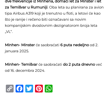
dve frekvencije iz Minhena, domaći let za Minster i let
za Temišvar u Rumuniji
. Oba leta su planirana za avion
tipa Airbus A319 koji je trenutno u floti, a letovi će kao
što je ranije i rečeno biti označavani sa novim
kompanijskim dvoslovnim dezignatorom broja leta
„VL“.
Minhen- Minster
će saobraćati
6 puta nedeljno
od 2.
januara 2025.
Minhen- Temišvar
će saobraćati
do 2 puta dnevno
već
od 16. decembra 2024.
Copy
Facebook
Twitter
Pinterest
WhatsApp
Link