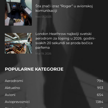
Šta znači izraz “Roger” u avionskoj
komunikaciji
Nov 01, 2025
London Heathrow najbolji svetski
aerodrom za šoping u 2026. godini-
svakih 20 sekundi se proda bočica
parfema
Mar 19, 2026
POPULARNE KATEGORIJE
Aerodromi
794
Aktuelno
953
Avioni
654
Avioprevoznici
1384