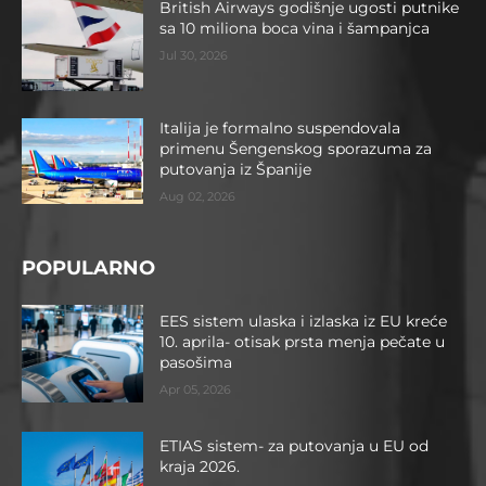
British Airways godišnje ugosti putnike
sa 10 miliona boca vina i šampanjca
Jul 30, 2026
Italija je formalno suspendovala
primenu Šengenskog sporazuma za
putovanja iz Španije
Aug 02, 2026
POPULARNO
EES sistem ulaska i izlaska iz EU kreće
10. aprila- otisak prsta menja pečate u
pasošima
Apr 05, 2026
ETIAS sistem- za putovanja u EU od
kraja 2026.