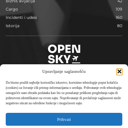
Biznis avijacija
42
Cargo
109
Incidenti i udesi
160
Istorija
80
Upravljanje saglasnošću
Da bismo pružili najbolje korisničko iskustvo, koristimo tehnologije poput kolačića
O nama
(cookies) za čuvanje i/ili pristup informacijama o uređaju. Prihvatanje ovih tehnologija
omogućiće nam obradu podataka kao što su ponašanje prilikom pregledanja sajta ili
Opensky je avio portal pokrenut 2023. godine sa
jedinstveni identifikatori na ovom sajtu. Neprihvatanje ili povlačenje saglasnosti može
konceptom aktuelne i istorijske informacije, putovanja,
negativno uticati na određene funkcije i mogućnosti sajta.
destinacije i avionske tehnologije čineći kompletni
doživljaj civilne avijacije.
Prihvati
Kontaktirajte nas:
office@opensky.rs