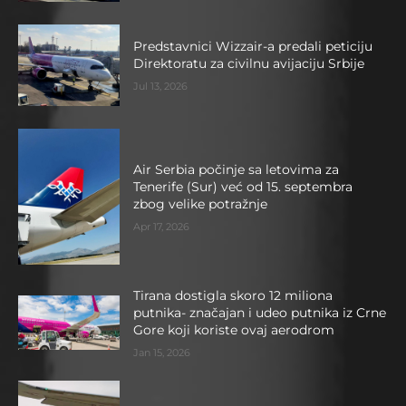
Predstavnici Wizzair-a predali peticiju
Direktoratu za civilnu avijaciju Srbije
Jul 13, 2026
Air Serbia počinje sa letovima za
Tenerife (Sur) već od 15. septembra
zbog velike potražnje
Apr 17, 2026
Tirana dostigla skoro 12 miliona
putnika- značajan i udeo putnika iz Crne
Gore koji koriste ovaj aerodrom
Jan 15, 2026