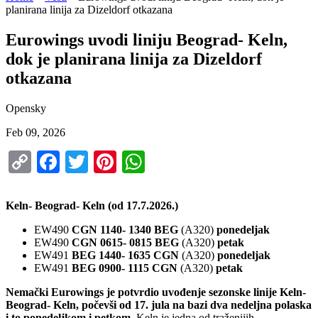
planirana linija za Dizeldorf otkazana
Eurowings uvodi liniju Beograd- Keln,
dok je planirana linija za Dizeldorf
otkazana
Opensky
Feb 09, 2026
Copy
Facebook
Twitter
Pinterest
WhatsApp
Link
Keln- Beograd- Keln (od 17.7.2026.)
EW490
CGN 1140- 1340 BEG
(A320)
ponedeljak
EW490
CGN 0615- 0815 BEG
(A320)
petak
EW491
BEG 1440- 1635 CGN
(A320)
ponedeljak
EW491
BEG 0900- 1115 CGN
(A320)
petak
Nemački Eurowings je potvrdio uvođenje sezonske linije Keln-
Beograd- Keln, počevši od 17. jula na bazi dva nedeljna polaska
i to ponedeljkom i petkom
. Keln je jedna od traženijih