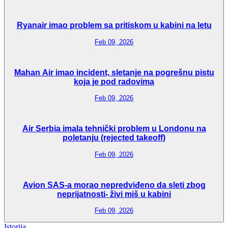
Ryanair imao problem sa pritiskom u kabini na letu
Feb 09, 2026
Mahan Air imao incident, sletanje na pogrešnu pistu
koja je pod radovima
Feb 09, 2026
Air Serbia imala tehnički problem u Londonu na
poletanju (rejected takeoff)
Feb 09, 2026
Avion SAS-a morao nepredviđeno da sleti zbog
neprijatnosti- živi miš u kabini
Feb 09, 2026
Istorija