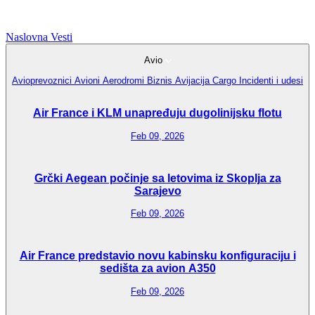
Naslovna
Vesti
Avio
Avioprevoznici
Avioni
Aerodromi
Biznis Avijacija
Cargo
Incidenti i udesi
Air France i KLM unapređuju dugolinijsku flotu
Feb 09, 2026
Grčki Aegean počinje sa letovima iz Skoplja za
Sarajevo
Feb 09, 2026
Air France predstavio novu kabinsku konfiguraciju i
sedišta za avion A350
Feb 09, 2026