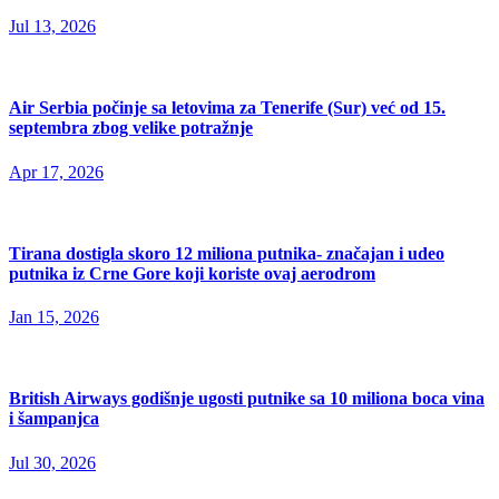
Jul 13, 2026
Air Serbia počinje sa letovima za Tenerife (Sur) već od 15.
septembra zbog velike potražnje
Apr 17, 2026
Tirana dostigla skoro 12 miliona putnika- značajan i udeo
putnika iz Crne Gore koji koriste ovaj aerodrom
Jan 15, 2026
British Airways godišnje ugosti putnike sa 10 miliona boca vina
i šampanjca
Jul 30, 2026