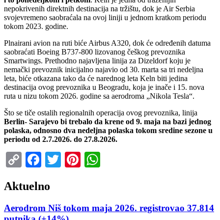
nepokrivenih direktnih destinacija na tržištu, dok je Air Serbia
svojevremeno saobraćala na ovoj liniji u jednom kratkom periodu
tokom 2023. godine.
Plnairani avion na ruti biće Airbus A320, dok će određenih datuma
saobraćati Boeing B737-800 lizovanog češkog prevoznika
Smartwings. Prethodno najavljena linija za Dizeldorf koju je
nemački prevoznik inicijalno najavio od 30. marta sa tri nedeljna
leta, biće otkazana tako da će narednog leta Keln biti jedina
destinacija ovog prevoznika u Beogradu, koja je inače i 15. nova
ruta u nizu tokom 2026. godine sa aerodroma „Nikola Tesla“.
Što se tiče ostalih regionalnih operacija ovog prevoznika, linija
Berlin- Sarajevo bi trebalo da krene od 9. maja na bazi jednog
polaska, odnosno dva nedeljna polaska tokom sredine sezone u
periodu od 2.7.2026. do 27.8.2026.
Copy
Facebook
Twitter
Pinterest
WhatsApp
Link
Aktuelno
Aerodrom Niš tokom maja 2026. registrovao 37.814
putnika (+14%)