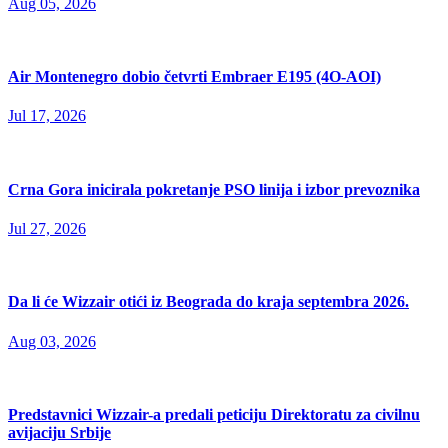
Aug 05, 2026
Air Montenegro dobio četvrti Embraer E195 (4O-AOI)
Jul 17, 2026
Crna Gora inicirala pokretanje PSO linija i izbor prevoznika
Jul 27, 2026
Da li će Wizzair otići iz Beograda do kraja septembra 2026.
Aug 03, 2026
Predstavnici Wizzair-a predali peticiju Direktoratu za civilnu
avijaciju Srbije