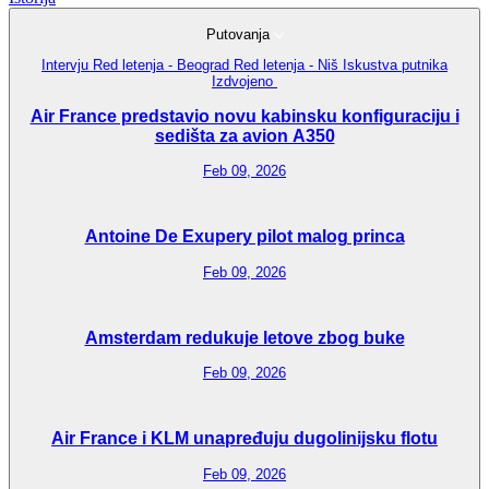
Putovanja
Intervju
Red letenja - Beograd
Red letenja - Niš
Iskustva putnika
Izdvojeno
Air France predstavio novu kabinsku konfiguraciju i
sedišta za avion A350
Feb 09, 2026
Antoine De Exupery pilot malog princa
Feb 09, 2026
Amsterdam redukuje letove zbog buke
Feb 09, 2026
Air France i KLM unapređuju dugolinijsku flotu
Feb 09, 2026