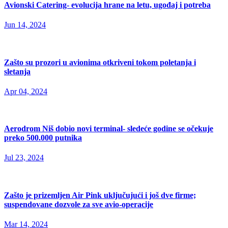
Avionski Catering- evolucija hrane na letu, ugođaj i potreba
Jun 14, 2024
Zašto su prozori u avionima otkriveni tokom poletanja i
sletanja
Apr 04, 2024
Aerodrom Niš dobio novi terminal- sledeće godine se očekuje
preko 500.000 putnika
Jul 23, 2024
Zašto je prizemljen Air Pink uključujući i još dve firme;
suspendovane dozvole za sve avio-operacije
Mar 14, 2024