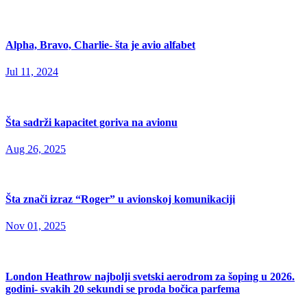
Alpha, Bravo, Charlie- šta je avio alfabet
Jul 11, 2024
Šta sadrži kapacitet goriva na avionu
Aug 26, 2025
Šta znači izraz “Roger” u avionskoj komunikaciji
Nov 01, 2025
London Heathrow najbolji svetski aerodrom za šoping u 2026.
godini- svakih 20 sekundi se proda bočica parfema