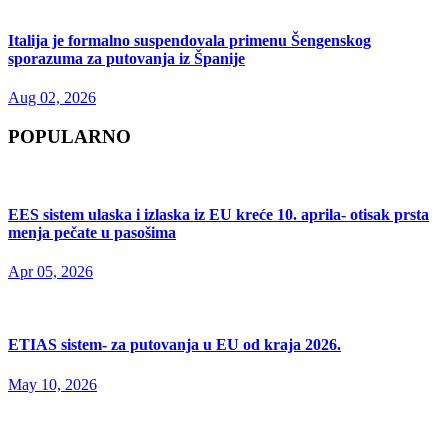
Italija je formalno suspendovala primenu Šengenskog
sporazuma za putovanja iz Španije
Aug 02, 2026
POPULARNO
EES sistem ulaska i izlaska iz EU kreće 10. aprila- otisak prsta
menja pečate u pasošima
Apr 05, 2026
ETIAS sistem- za putovanja u EU od kraja 2026.
May 10, 2026