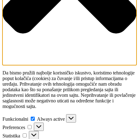
Da bismo pružili najbolje korisničko iskustvo, koristimo tehnologije
poput kolačića (cookies) za čuvanje i/ili pristup informacijama o
uređaju. Prihvatanje ovih tehnologija omogućiće nam obradu
podataka kao što su ponašanje prilikom pregledanja sajta ili
jedinstveni identifikatori na ovom sajtu. Neprihvatanje ili povlačenje
saglasnosti može negativno uticati na određene funkcije i
mogućnosti sajta.
Funkcionalni
Funkcionalni
Always active
Preferences
Preferences
Statistika
Statistika