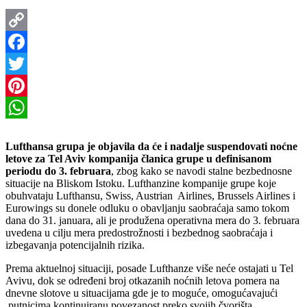
Copy
Link
Facebook
Twitter
Pinterest
WhatsApp
Lufthansa grupa je objavila da će i nadalje suspendovati noćne
letove za Tel Aviv kompanija članica grupe u definisanom
periodu do 3. februara
, zbog kako se navodi stalne bezbednosne
situacije na Bliskom Istoku. Lufthanzine kompanije grupe koje
obuhvataju Lufthansu, Swiss, Austrian Airlines, Brussels Airlines i
Eurowings su donele odluku o obavljanju saobraćaja samo tokom
dana do 31. januara, ali je produžena operativna mera do 3. februara
uvedena u cilju mera predostrožnosti i bezbednog saobraćaja i
izbegavanja potencijalnih rizika.
Prema aktuelnoj situaciji, posade Lufthanze više neće ostajati u Tel
Avivu, dok se određeni broj otkazanih noćnih letova pomera na
dnevne slotove u situacijama gde je to moguće, omogućavajući
putnicima kontinuiranu povezanost preko svojih čvorišta.