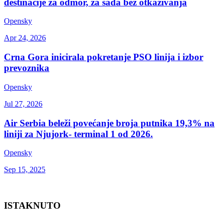
destinacije za odmor, za sada bez otkazivanja
Opensky
Apr 24, 2026
Crna Gora inicirala pokretanje PSO linija i izbor
prevoznika
Opensky
Jul 27, 2026
Air Serbia beleži povećanje broja putnika 19,3% na
liniji za Njujork- terminal 1 od 2026.
Opensky
Sep 15, 2025
ISTAKNUTO