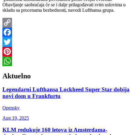
Obavljanje saobraćaja će se i dalje prilagođavati svim uslovima u
skladu sa procenama bezbednosti, navodi Lufthansa grupa.
Copy
Link
Facebook
Twitter
Pinterest
WhatsApp
Aktuelno
Legendarni Lufthansa Lockheed Super Star dobija
novi dom u Frankfurtu
Opensky
Aug 19, 2025
KLM redukuje 160 letova iz Amsterdama-