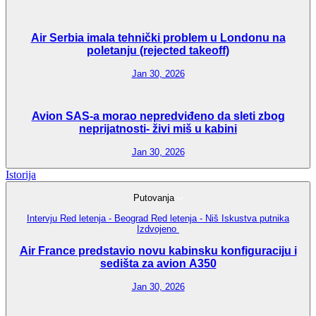
Air Serbia imala tehnički problem u Londonu na
poletanju (rejected takeoff)
Jan 30, 2026
Avion SAS-a morao nepredviđeno da sleti zbog
neprijatnosti- živi miš u kabini
Jan 30, 2026
Istorija
Putovanja
Intervju
Red letenja - Beograd
Red letenja - Niš
Iskustva putnika
Izdvojeno
Air France predstavio novu kabinsku konfiguraciju i
sedišta za avion A350
Jan 30, 2026