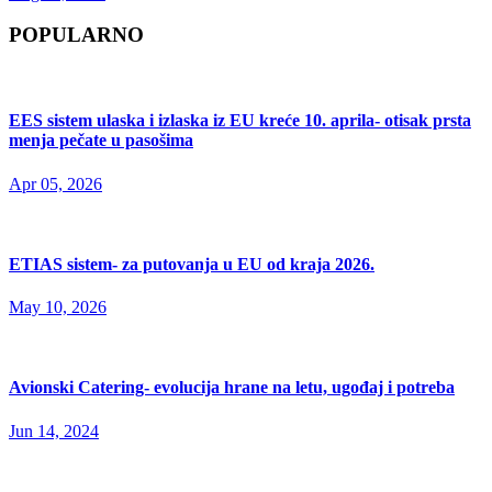
POPULARNO
EES sistem ulaska i izlaska iz EU kreće 10. aprila- otisak prsta
menja pečate u pasošima
Apr 05, 2026
ETIAS sistem- za putovanja u EU od kraja 2026.
May 10, 2026
Avionski Catering- evolucija hrane na letu, ugođaj i potreba
Jun 14, 2024