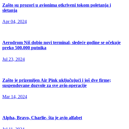
Zašto su prozori u avionima otkriveni tokom poletanja i
sletanja
Apr 04, 2024
Aerodrom Niš dobio novi terminal- sledeće godine se očekuje
preko 500.000 putnika
Jul 23, 2024
Zašto je prizemljen Air Pink uključujući i još dve firme;
suspendovane dozvole za sve avio-operacije
Mar 14, 2024
Alpha, Bravo, Charlie- šta je avio alfabet