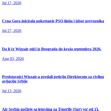
Jul 17, 2026
Crna Gora inicirala pokretanje PSO linija i izbor prevoznika
Jul 27, 2026
Da li će Wizzair otići iz Beograda do kraja septembra 2026.
Aug 03, 2026
Predstavnici Wizzair-a predali peticiju Direktoratu za civilnu
avijaciju Srbije
Jul 13, 2026
Air Serbia počinje sa letovima za Tenerife (Sur) već od 15.