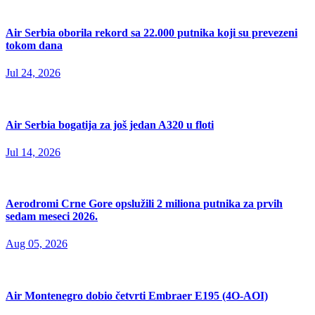
Air Serbia oborila rekord sa 22.000 putnika koji su prevezeni
tokom dana
Jul 24, 2026
Air Serbia bogatija za još jedan A320 u floti
Jul 14, 2026
Aerodromi Crne Gore opslužili 2 miliona putnika za prvih
sedam meseci 2026.
Aug 05, 2026
Air Montenegro dobio četvrti Embraer E195 (4O-AOI)