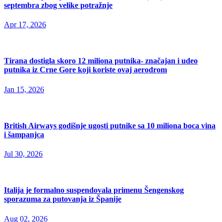
septembra zbog velike potražnje
Apr 17, 2026
Tirana dostigla skoro 12 miliona putnika- značajan i udeo
putnika iz Crne Gore koji koriste ovaj aerodrom
Jan 15, 2026
British Airways godišnje ugosti putnike sa 10 miliona boca vina
i šampanjca
Jul 30, 2026
Italija je formalno suspendovala primenu Šengenskog
sporazuma za putovanja iz Španije
Aug 02, 2026