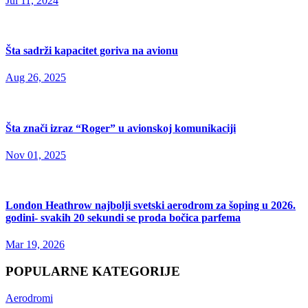
Jul 11, 2024
Šta sadrži kapacitet goriva na avionu
Aug 26, 2025
Šta znači izraz “Roger” u avionskoj komunikaciji
Nov 01, 2025
London Heathrow najbolji svetski aerodrom za šoping u 2026.
godini- svakih 20 sekundi se proda bočica parfema
Mar 19, 2026
POPULARNE KATEGORIJE
Aerodromi