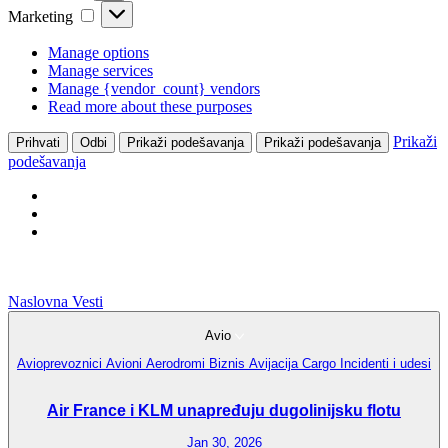
Marketing
Marketing
Manage options
Manage services
Manage {vendor_count} vendors
Read more about these purposes
Prikaži
Prihvati
Odbi
Prikaži podešavanja
Prikaži podešavanja
podešavanja
Naslovna
Vesti
Avio
Avioprevoznici
Avioni
Aerodromi
Biznis Avijacija
Cargo
Incidenti i udesi
Air France i KLM unapređuju dugolinijsku flotu
Jan 30, 2026