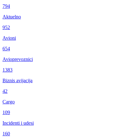
794
Aktuelno
952
Avioni
654
Avioprevoznici
1383
Biznis avijacija
42
Cargo
109
Incidenti i udesi
160