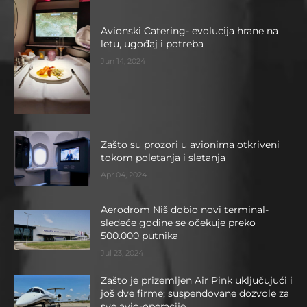
Avionski Catering- evolucija hrane na
letu, ugođaj i potreba
Jun 14, 2024
Zašto su prozori u avionima otkriveni
tokom poletanja i sletanja
Apr 04, 2024
Aerodrom Niš dobio novi terminal-
sledeće godine se očekuje preko
500.000 putnika
Jul 23, 2024
Zašto je prizemljen Air Pink uključujući i
još dve firme; suspendovane dozvole za
sve avio-operacije