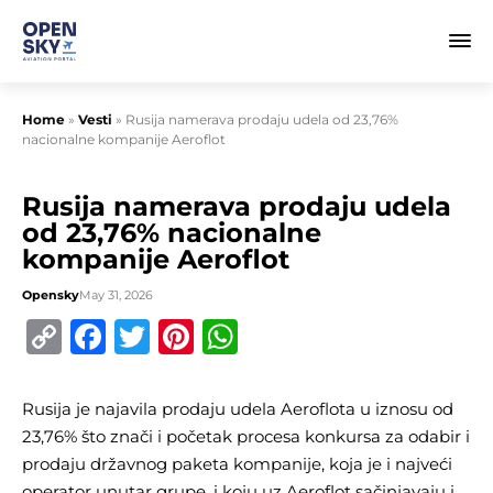
Home
»
Vesti
»
Rusija namerava prodaju udela od 23,76%
nacionalne kompanije Aeroflot
Rusija namerava prodaju udela
od 23,76% nacionalne
kompanije Aeroflot
Opensky
May 31, 2026
Copy
Facebook
Twitter
Pinterest
WhatsApp
Link
Rusija je najavila prodaju udela Aeroflota u iznosu od
23,76% što znači i početak procesa konkursa za odabir i
prodaju državnog paketa kompanije, koja je i najveći
operator unutar grupe, i koju uz Aeroflot sačinjavaju i