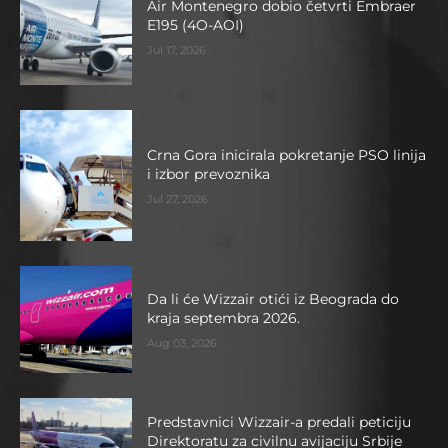
Air Montenegro dobio četvrti Embraer
E195 (4O-AOI)
Jul 17, 2026
Crna Gora inicirala pokretanje PSO linija
i izbor prevoznika
Jul 27, 2026
Da li će Wizzair otići iz Beograda do
kraja septembra 2026.
Aug 03, 2026
Predstavnici Wizzair-a predali peticiju
Direktoratu za civilnu avijaciju Srbije