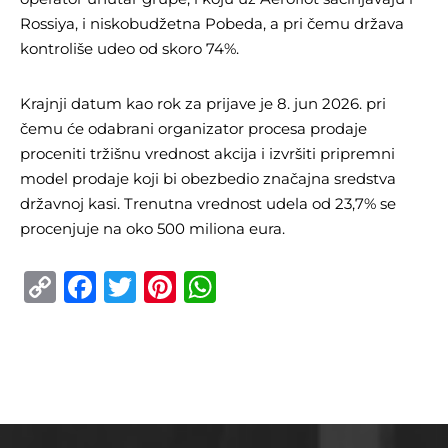
Rossiya, i niskobudžetna Pobeda, a pri čemu država
kontroliše udeo od skoro 74%.
Krajnji datum kao rok za prijave je 8. jun 2026. pri
čemu će odabrani organizator procesa prodaje
proceniti tržišnu vrednost akcija i izvršiti pripremni
model prodaje koji bi obezbedio značajna sredstva
državnoj kasi. Trenutna vrednost udela od 23,7% se
procenjuje na oko 500 miliona eura.
Copy
Facebook
Twitter
Pinterest
WhatsApp
Link