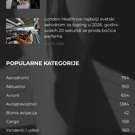
London Heathrow najbolji svetski
aerodrom za šoping u 2026. godini-
svakih 20 sekundi se proda bočica
parfema
Mar 19, 2026
POPULARNE KATEGORIJE
Aerodromi
794
Aktuelno
953
Avioni
654
Avioprevoznici
1384
Biznis avijacija
42
Cargo
109
Incidenti i udesi
160