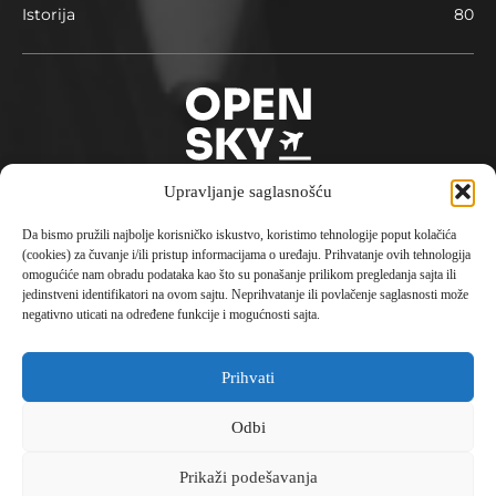
Istorija
80
Upravljanje saglasnošću
Da bismo pružili najbolje korisničko iskustvo, koristimo tehnologije poput kolačića
O nama
(cookies) za čuvanje i/ili pristup informacijama o uređaju. Prihvatanje ovih tehnologija
omogućiće nam obradu podataka kao što su ponašanje prilikom pregledanja sajta ili
Opensky je avio portal pokrenut 2023. godine sa
jedinstveni identifikatori na ovom sajtu. Neprihvatanje ili povlačenje saglasnosti može
konceptom aktuelne i istorijske informacije, putovanja,
negativno uticati na određene funkcije i mogućnosti sajta.
destinacije i avionske tehnologije čineći kompletni
doživljaj civilne avijacije.
Prihvati
Kontaktirajte nas:
office@opensky.rs
Odbi
Prikaži podešavanja