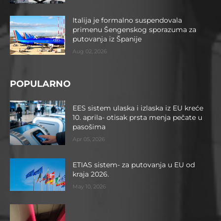
Italija je formalno suspendovala
primenu Šengenskog sporazuma za
putovanja iz Španije
Aug 02, 2026
POPULARNO
EES sistem ulaska i izlaska iz EU kreće
10. aprila- otisak prsta menja pečate u
pasošima
Apr 05, 2026
ETIAS sistem- za putovanja u EU od
kraja 2026.
May 10, 2026