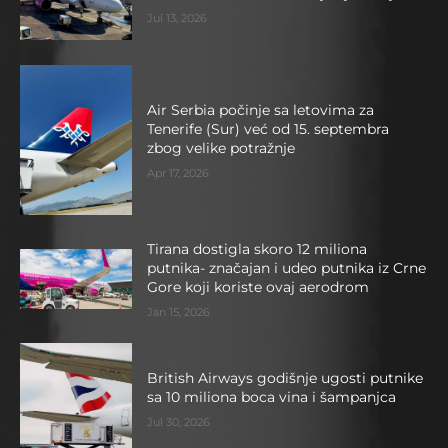
Jul 13, 2026
Air Serbia počinje sa letovima za
Tenerife (Sur) već od 15. septembra
zbog velike potražnje
Apr 17, 2026
Tirana dostigla skoro 12 miliona
putnika- značajan i udeo putnika iz Crne
Gore koji koriste ovaj aerodrom
Jan 15, 2026
British Airways godišnje ugosti putnike
sa 10 miliona boca vina i šampanjca
Jul 30, 2026