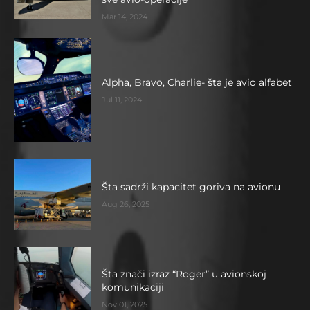
Mar 14, 2024
Alpha, Bravo, Charlie- šta je avio alfabet
Jul 11, 2024
Šta sadrži kapacitet goriva na avionu
Aug 26, 2025
Šta znači izraz “Roger” u avionskoj
komunikaciji
Nov 01, 2025